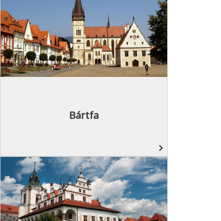
Bártfa
navigate_next