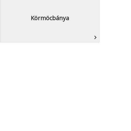
Körmöcbánya
navigate_next