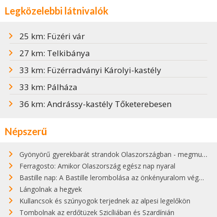
Legközelebbi látnivalók
25 km: Füzéri vár
27 km: Telkibánya
33 km: Füzérradványi Károlyi-kastély
33 km: Pálháza
36 km: Andrássy-kastély Tőketerebesen
Népszerű
Gyönyörű gyerekbarát strandok Olaszországban - megmutatjuk a 15 legjobbat
Ferragosto: Amikor Olaszország egész nap nyaral
Bastille nap: A Bastille lerombolása az önkényuralom végét jelentette
Lángolnak a hegyek
Kullancsok és szúnyogok terjednek az alpesi legelőkön
Tombolnak az erdőtüzek Szicíliában és Szardínián