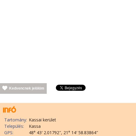
Kedvencnek jelölöm
Tartomány:
Kassai kerület
Település:
Kassa
GPS:
48° 43′ 2.01792″, 21° 14′ 58.83864″