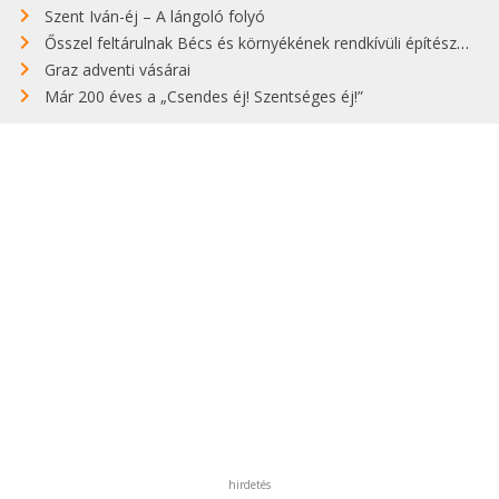
Szent Iván-éj – A lángoló folyó
Ősszel feltárulnak Bécs és környékének rendkívüli építészeti kincsei
Graz adventi vásárai
Már 200 éves a „Csendes éj! Szentséges éj!”
hirdetés