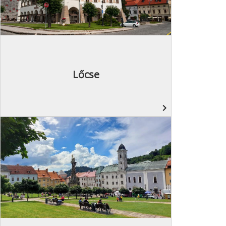
Lőcse
navigate_next