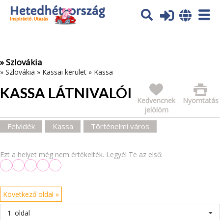
Az oldal sütiket (cookies) használ. További tájékoztatás itt:
Adatvédelmi tájékoztató
Ok
» Szlovákia
»
Szlovákia
»
Kassai kerület
»
Kassa
KASSA LÁTNIVALÓI
Kedvencnek
Nyomtatás
jelölöm
Felvidék
Kassa
Történelmi város
Ezt a helyet még nem értékelték. Legyél Te az első:
Következő oldal »
1. oldal