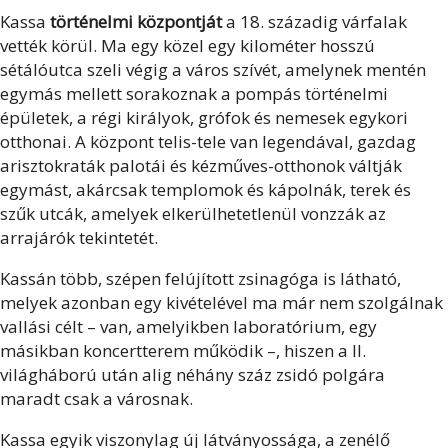
Kassa
történelmi központját
a 18. századig várfalak
vették körül. Ma egy közel egy kilométer hosszú
sétálóutca szeli végig a város szívét, amelynek mentén
egymás mellett sorakoznak a pompás történelmi
épületek, a régi királyok, grófok és nemesek egykori
otthonai. A központ telis-tele van legendával, gazdag
arisztokraták palotái és kézműves-otthonok váltják
egymást, akárcsak templomok és kápolnák, terek és
szűk utcák, amelyek elkerülhetetlenül vonzzák az
arrajárók tekintetét.
Kassán több, szépen felújított zsinagóga is látható,
melyek azonban egy kivételével ma már nem szolgálnak
vallási célt – van, amelyikben laboratórium, egy
másikban koncertterem működik –, hiszen a II.
világháború után alig néhány száz zsidó polgára
maradt csak a városnak.
Kassa egyik viszonylag új látványossága, a zenélő