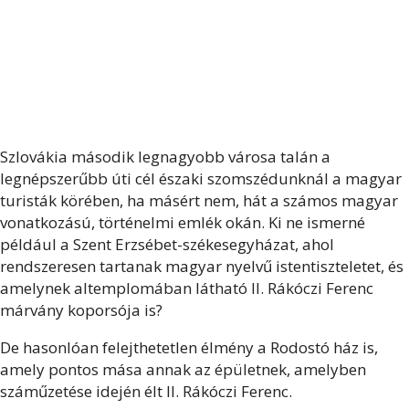
Szlovákia második legnagyobb városa talán a
legnépszerűbb úti cél északi szomszédunknál a magyar
turisták körében, ha másért nem, hát a számos magyar
vonatkozású, történelmi emlék okán. Ki ne ismerné
például a Szent Erzsébet-székesegyházat, ahol
rendszeresen tartanak magyar nyelvű istentiszteletet, és
amelynek altemplomában látható II. Rákóczi Ferenc
márvány koporsója is?
De hasonlóan felejthetetlen élmény a Rodostó ház is,
amely pontos mása annak az épületnek, amelyben
száműzetése idején élt II. Rákóczi Ferenc.