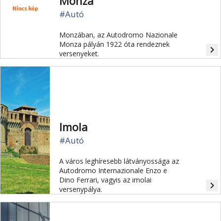
Monza
#Autó
Monzában, az Autodromo Nazionale
Monza pályán 1922 óta rendeznek
navigate_next
versenyeket.
Imola
#Autó
A város leghíresebb látványossága az
Autodromo Internazionale Enzo e
Dino Ferrari, vagyis az imolai
navigate_next
versenypálya.