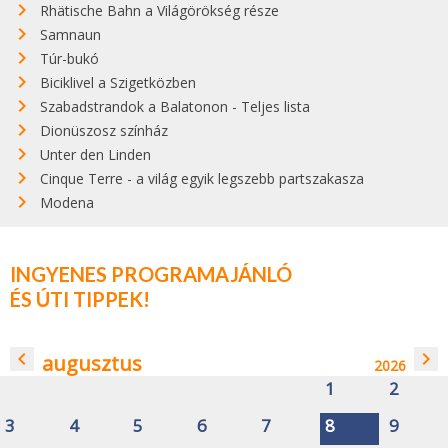
Rhätische Bahn a Világörökség része
Samnaun
Túr-bukó
Biciklivel a Szigetközben
Szabadstrandok a Balatonon - Teljes lista
Dionüszosz színház
Unter den Linden
Cinque Terre - a világ egyik legszebb partszakasza
Modena
INGYENES PROGRAMAJÁNLÓ
ÉS ÚTI TIPPEK!
navigate_before
navigate_next
augusztus
2026
1
2
3
4
5
6
7
8
9