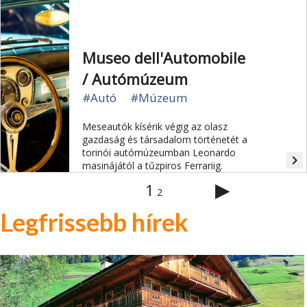
Museo dell'Automobile
/ Autómúzeum
#Autó
#Múzeum
Meseautók kísérik végig az olasz
gazdaság és társadalom történetét a
torinói autómúzeumban Leonardo
navigate_next
masinájától a tűzpiros Ferrariig.
▶
1
2
Legfrissebb hírek