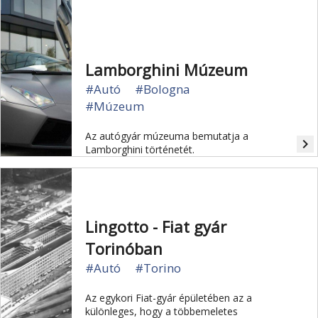
Lamborghini Múzeum
#Autó
#Bologna
#Múzeum
Az autógyár múzeuma bemutatja a
navigate_next
Lamborghini történetét.
Lingotto - Fiat gyár
Torinóban
#Autó
#Torino
Az egykori Fiat-gyár épületében az a
különleges, hogy a többemeletes