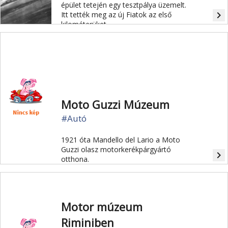
épület tetején egy tesztpálya üzemelt.
navigate_next
Itt tették meg az új Fiatok az első
kilométerüket.
Moto Guzzi Múzeum
#Autó
1921 óta Mandello del Lario a Moto
Guzzi olasz motorkerékpárgyártó
navigate_next
otthona.
Motor múzeum
Riminiben