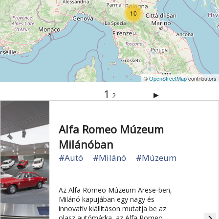
Szentek és ereklyék
Szicília
Sziget
10
Szirt és fok
Szurdok
Tavak
Templom és kolostor
Tengerpart
Természet
Torino
Toszkán tengerpart
Toszkána
©
OpenStreetMap
contributors
Trentino
Trieszt
Túra
Üdülési kártya
1
▶
2
Umbria
Ünnepek
Vár és kastély
Városkalauzok
Városok
Vatikán
Velence
Alfa Romeo Múzeum
Verona
Világörökség
Vízesés
Vízipark
Milánóban
Zöldturista
#Autó
#Milánó
#Múzeum
Az Alfa Romeo Múzeum Arese-ben,
Milánó kapujában egy nagy és
innovatív kiállításon mutatja be az
navigate_next
olasz autómárka, az Alfa Romeo