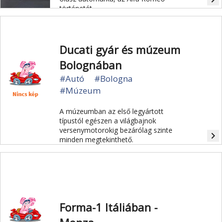
történetét.
Ducati gyár és múzeum
Bolognában
#Autó
#Bologna
#Múzeum
A múzeumban az első legyártott
típustól egészen a világbajnok
versenymotorokig bezárólag szinte
navigate_next
minden megtekinthető.
Forma-1 Itáliában -