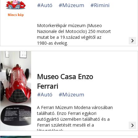
#Autó
#Múzeum
#Rimini
Motorkerékpár múzeum (Museo
Nazionale del Motociclo) 250 motort
mutat be a 19.század végétől az
navigate_next
1980-as évekig.
Museo Casa Enzo
Ferrari
#Autó
#Múzeum
A Ferrari Múzeum Modena városában
található. Enzo Ferrari egykori
autógyártó üzemében található és a
navigate_next
Ferrari születését meséli el a
látogatóknak.