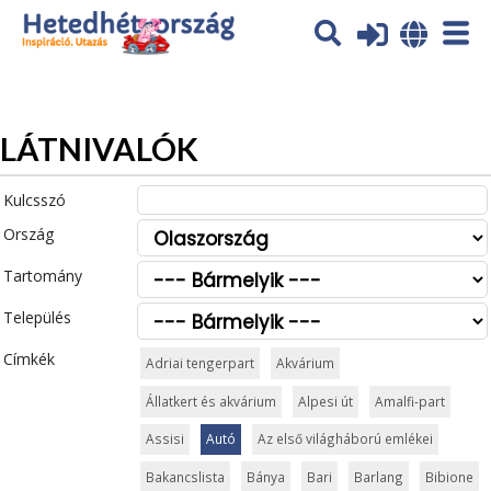
Az oldal sütiket (cookies) használ. További tájékoztatás itt:
Adatvédelmi tájékoztató
Ok
LÁTNIVALÓK
Kulcsszó
Ország
Tartomány
Település
Címkék
Adriai tengerpart
Akvárium
Állatkert és akvárium
Alpesi út
Amalfi-part
Assisi
Autó
Az első világháború emlékei
Bakancslista
Bánya
Bari
Barlang
Bibione