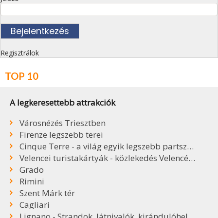
Regisztrálok
TOP 10
A legkeresettebb attrakciók
Városnézés Triesztben
Firenze legszebb terei
Cinque Terre - a világ egyik legszebb partszakasza
Velencei turistakártyák - közlekedés Velencében
Grado
Rimini
Szent Márk tér
Cagliari
Lignano - Strandok, látnivalók, kirándulóhelyek