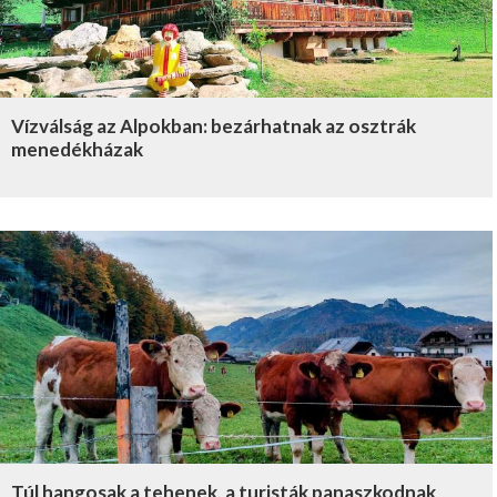
Vízválság az Alpokban: bezárhatnak az osztrák
menedékházak
Túl hangosak a tehenek, a turisták panaszkodnak