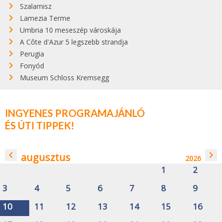
Szalamisz
Lamezia Terme
Umbria 10 meseszép városkája
A Côte d'Azur 5 legszebb strandja
Perugia
Fonyód
Museum Schloss Kremsegg
INGYENES PROGRAMAJÁNLÓ
ÉS ÚTI TIPPEK!
navigate_before
navigate_next
augusztus
2026
1
2
3
4
5
6
7
8
9
10
11
12
13
14
15
16