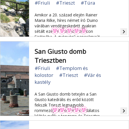
#Friuli
#Trieszt
#Túra
Amikor a 20. század elején Rainer
Maria Rilke, híres német író Duino
várában vendégeskedett gyakran
navigate_next
sétált ezen a 2 km hosszú úton
Sisitinába. A gyönyörű panorámaút
ezeknek a sétáknak emlékét őrzi.
San Giusto domb
Triesztben
#Friuli
#Templom és
kolostor
#Trieszt
#Vár és
kastély
A San Giusto domb tetején a San
Giusto katedrális és erőd között
fekszik Trieszt legnagyobb
navigate_next
rommezője. A dombról csodálatos
kilátás nyílik a tengerre és Triesztre.