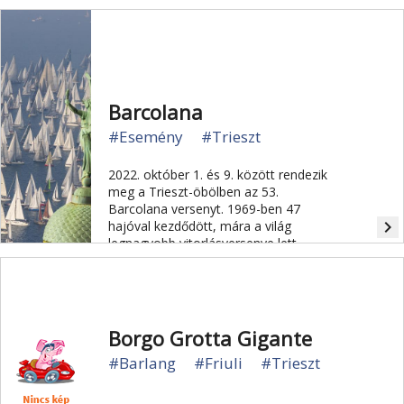
Barcolana
#Esemény
#Trieszt
2022. október 1. és 9. között rendezik
meg a Trieszt-öbölben az 53.
Barcolana versenyt. 1969-ben 47
navigate_next
hajóval kezdődött, mára a világ
legnagyobb vitorlásversenye lett,
jóval több mint 2500 hajóval.
Borgo Grotta Gigante
#Barlang
#Friuli
#Trieszt