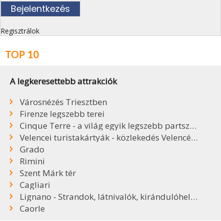
Regisztrálok
TOP 10
A legkeresettebb attrakciók
Városnézés Triesztben
Firenze legszebb terei
Cinque Terre - a világ egyik legszebb partszakasza
Velencei turistakártyák - közlekedés Velencében
Grado
Rimini
Szent Márk tér
Cagliari
Lignano - Strandok, látnivalók, kirándulóhelyek
Caorle