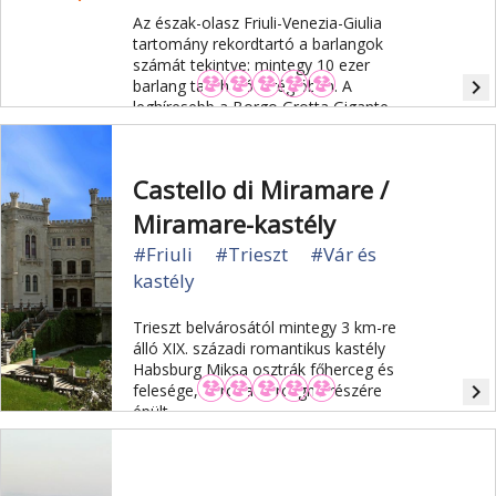
Az észak-olasz Friuli-Venezia-Giulia
tartomány rekordtartó a barlangok
számát tekintve: mintegy 10 ezer
navigate_next
barlang található a régióban. A
leghíresebb a Borgo Grotta Gigante
hatalmas Giant Grotto terme.
Castello di Miramare /
Miramare-kastély
#Friuli
#Trieszt
#Vár és
kastély
Trieszt belvárosától mintegy 3 km-re
álló XIX. századi romantikus kastély
Habsburg Miksa osztrák főherceg és
navigate_next
felesége, Sarolta hercegnő részére
épült.