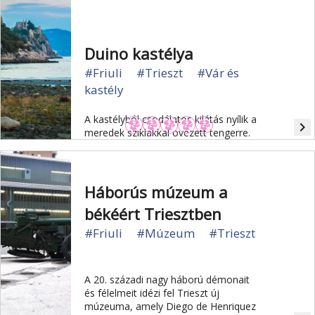
Duino kastélya
#Friuli
#Trieszt
#Vár és
kastély
A kastélyból csodálatos kilátás nyílik a
navigate_next
meredek sziklákkal övezett tengerre.
Háborús múzeum a
békéért Triesztben
#Friuli
#Múzeum
#Trieszt
A 20. századi nagy háború démonait
és félelmeit idézi fel Trieszt új
múzeuma, amely Diego de Henriquez