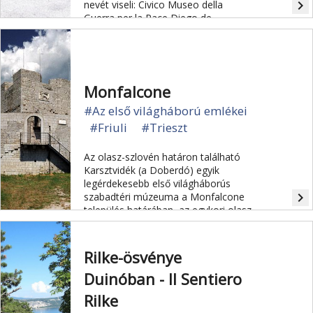
navigate_next
nevét viseli: Civico Museo della
Guerra per la Pace Diego de
Henriquez
Monfalcone
#Az első világháború emlékei
#Friuli
#Trieszt
Az olasz-szlovén határon található
Karsztvidék (a Doberdó) egyik
legérdekesebb első világháborús
navigate_next
szabadtéri múzeuma a Monfalcone
település határában, az egykori olasz,
illetve osztrák–magyar
lövészárokrendszer területén
kialakított Parco Tematico della
Rilke-ösvénye
Grande Guerra.
Duinóban - Il Sentiero
Rilke