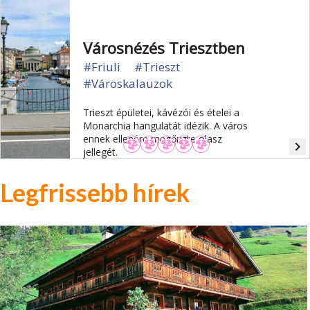
Városnézés Triesztben
#Friuli
#Trieszt
#Városkalauzok
Trieszt épületei, kávézói és ételei a
Monarchia hangulatát idézik. A város
ennek ellenére megőrizte olasz
navigate_next
jellegét.
Legfrissebb hírek