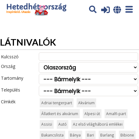
Az oldal sütiket (cookies) használ. További tájékoztatás itt:
Adatvédelmi tájékoztató
Ok
LÁTNIVALÓK
Kulcsszó
Ország
Tartomány
Település
Címkék
Adriai tengerpart
Akvárium
Állatkert és akvárium
Alpesi út
Amalfi-part
Assisi
Autó
Az első világháború emlékei
Bakancslista
Bánya
Bari
Barlang
Bibione