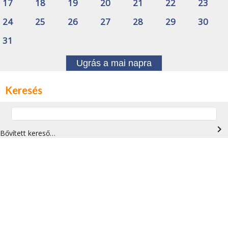
17
18
19
20
21
22
23
24
25
26
27
28
29
30
31
Ugrás a mai napra
Keresés
navigate_next
Bővített kereső…