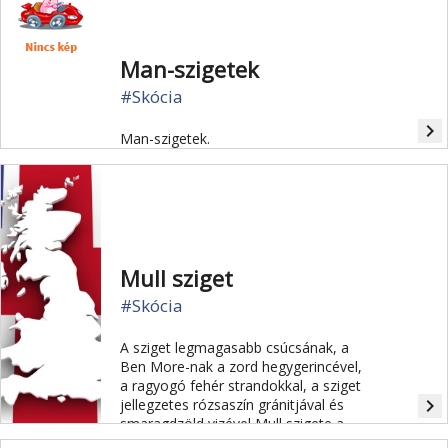
Man-szigetek
#Skócia
navigate_next
Man-szigetek.
Mull sziget
#Skócia
A sziget legmagasabb csúcsának, a
Ben More-nak a zord hegygerincével,
a ragyogó fehér strandokkal, a sziget
navigate_next
jellegzetes rózsaszín gránitjával és
smaragdzöld vizével Mull szigete a
Belső-Hebridák egyik