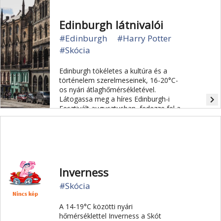
Edinburgh látnivalói
#Edinburgh
#Harry Potter
#Skócia
Edinburgh tökéletes a kultúra és a
történelem szerelmeseinek, 16-20°C-
os nyári átlaghőmérsékletével.
navigate_next
Látogassa meg a híres Edinburgh-i
Fesztivált augusztusban, fedezze fel a
kastélyt, és kanyarogjon a buja kertek
között.
Inverness
#Skócia
A 14-19°C közötti nyári
hőmérséklettel Inverness a Skót