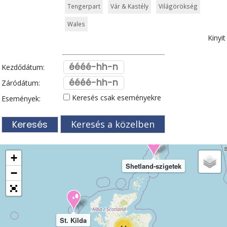
Tengerpart
Vár & Kastély
Világörökség
Wales
Kinyit
Kezdődátum:
Záródátum:
Keresés csak eseményekre
Események:
Keresés a közelben
+
Shetland-szigetek
−
St. Kilda