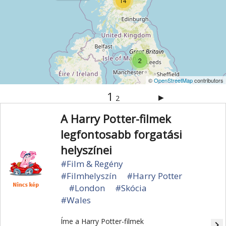
14
2
©
OpenStreetMap
contributors
1
▶
2
A Harry Potter-filmek
legfontosabb forgatási
helyszínei
#Film & Regény
#Filmhelyszín
#Harry Potter
#London
#Skócia
#Wales
Íme a Harry Potter-filmek
navigate_next