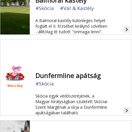
Balmoral kastély
#Skócia
#Vár & Kastély
A Balmoral-kastély különleges helyet
foglalt el II. Erzsébet királynő szívében
navigate_next
- állítólag itt tudott "önmaga lenni".
Dunfermline apátság
#Skócia
Skócia egyik védőszentjének, a
Magyar Királyságban született Skóciai
Szent Margitnak a sírja a Dunfermline
navigate_next
apátságában található.