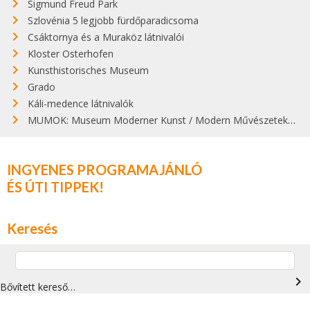
Sigmund Freud Park
Szlovénia 5 legjobb fürdőparadicsoma
Csáktornya és a Muraköz látnivalói
Kloster Osterhofen
Kunsthistorisches Museum
Grado
Káli-medence látnivalók
MUMOK: Museum Moderner Kunst / Modern Művészetek Múzeuma
INGYENES PROGRAMAJÁNLÓ
ÉS ÚTI TIPPEK!
Keresés
navigate_next
Bővített kereső…