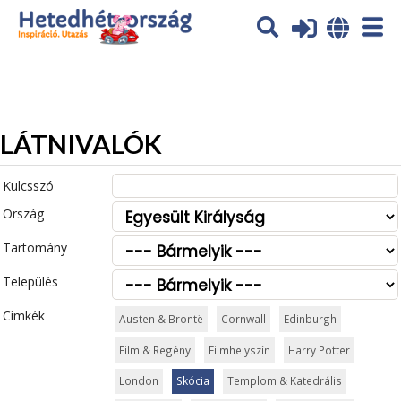
Az oldal sütiket (cookies) használ. További tájékoztatás itt:
Adatvédelmi tájékoztató
Ok
LÁTNIVALÓK
Kulcsszó
Ország
Tartomány
Település
Címkék
Austen & Brontë
Cornwall
Edinburgh
Film & Regény
Filmhelyszín
Harry Potter
London
Skócia
Templom & Katedrális