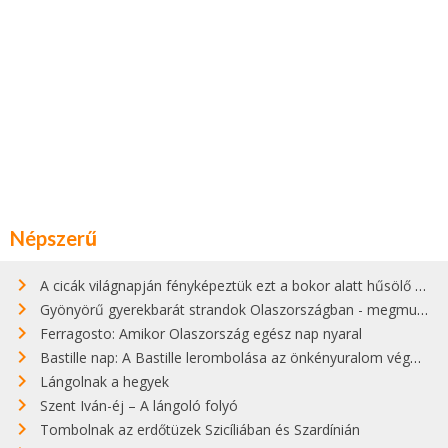
Népszerű
A cicák világnapján fényképeztük ezt a bokor alatt hűsölő cicát Kisorosziban
Gyönyörű gyerekbarát strandok Olaszországban - megmutatjuk a 15 legjobbat
Ferragosto: Amikor Olaszország egész nap nyaral
Bastille nap: A Bastille lerombolása az önkényuralom végét jelentette
Lángolnak a hegyek
Szent Iván-éj – A lángoló folyó
Tombolnak az erdőtüzek Szicíliában és Szardínián