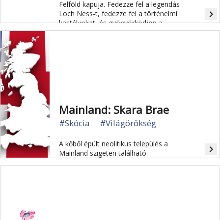
Felföld kapuja. Fedezze fel a legendás
navigate_next
Loch Ness-t, fedezze fel a történelmi
kastélyokat, és gyönyörködjön a
környező tájak vad szépségében.
Mainland: Skara Brae
#Skócia
#Világörökség
A kőből épült neolitikus település a
navigate_next
Mainland szigeten található.