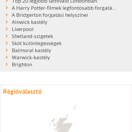
Top 20 legjobb látnivaló Londonban
A Harry Potter-filmek legfontosabb forgatási helyszínei
A Bridgerton forgatási helyszínei
Alnwick kastély
Liverpool
Shetland-szigetek
Skót különlegességek
Balmoral kastély
Warwick-kastély
Brighton
Régióválasztó