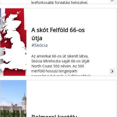
legfontosabb forgatási helyszínei.
A skót Felföld 66-os
útja
#Skócia
Az amerikai 66-os út sikerét látva,
Skócia létrehozta saját 66-os útját
North Coast 500 néven. Az 500
navigate_next
mérföld hosszú tengerparti
panorámautat már a leghíresebbek
között tartják számon.