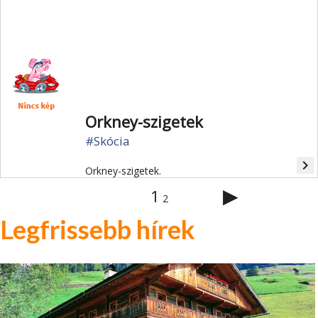
legváltozatosabb tájával rendelkezik.
Orkney-szigetek
#Skócia
navigate_next
Orkney-szigetek.
▶
1
2
Legfrissebb hírek