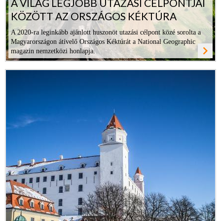
A VILÁG LEGJOBB UTAZÁSI CÉLPONTJAI
KÖZÖTT AZ ORSZÁGOS KÉKTÚRA
A 2020-ra leginkább ajánlott huszonöt utazási célpont közé sorolta a
Magyarországon átívelő Országos Kéktúrát a National Geographic
navigate_next
magazin nemzetközi honlapja.
ovább