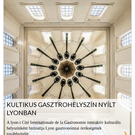
KULTIKUS GASZTROHELYSZÍN NYÍLT
LYONBAN
A lyon-i Cité Internationale de la Gastronomie interaktív kulturális
helyszínként biztosítja Lyon gasztronómiai örökségének
navigate_next
továbbvitelét.