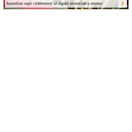
navigate_next
hasonlóan segít csökkenteni az izguló utasoknak a stresszt.