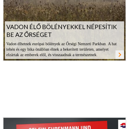
VADON ÉLŐ BÖLÉNYEKKEL NÉPESÍTIK
BE AZ ŐRSÉGET
Vadon élhetnek európai bölények az Őrségi Nemzeti Parkban. A hat
tehén és egy bika önállóan élnek a bekerített területen, amelyet
navigate_next
elzártak az emberek elől, és visszaadnak a természetnek.
ovább