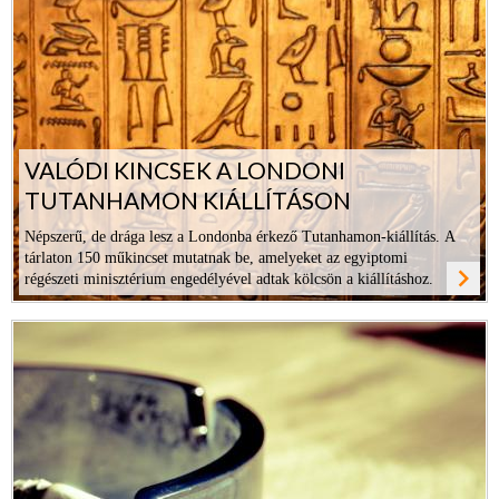
VALÓDI KINCSEK A LONDONI
TUTANHAMON KIÁLLÍTÁSON
Népszerű, de drága lesz a Londonba érkező Tutanhamon-kiállítás. A
tárlaton 150 műkincset mutatnak be, amelyeket az egyiptomi
navigate_next
régészeti minisztérium engedélyével adtak kölcsön a kiállításhoz.
ovább