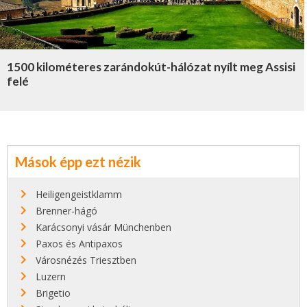
ZÖLDTURISTA
TOPLISTA
1500 kilométeres zarándokút-hálózat nyílt meg Assisi
felé
Mások épp ezt nézik
Heiligengeistklamm
Brenner-hágó
Karácsonyi vásár Münchenben
Paxos és Antipaxos
Városnézés Triesztben
Luzern
Brigetio