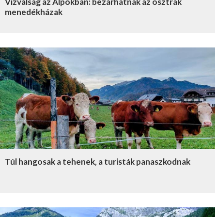
Vízválság az Alpokban: bezárhatnak az osztrák
SZLOVÉNIA
menedékházak
SPANYOLORSZÁG
GÖRÖGORSZÁG
BELGIUM
MAGYARORSZÁG
PIGGYLAND
Túl hangosak a tehenek, a turisták panaszkodnak
Legfrissebb