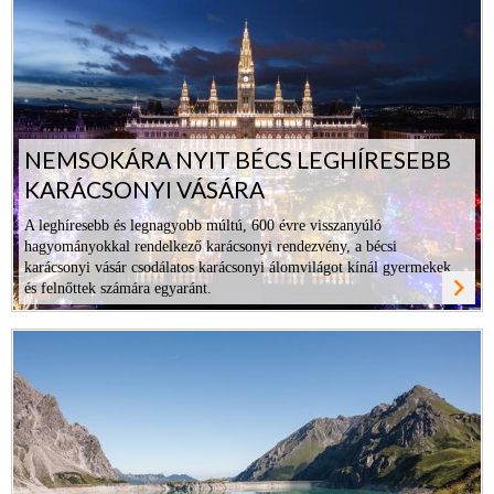
NEMSOKÁRA NYIT BÉCS LEGHÍRESEBB
KARÁCSONYI VÁSÁRA
A leghíresebb és legnagyobb múltú, 600 évre visszanyúló
hagyományokkal rendelkező karácsonyi rendezvény, a bécsi
karácsonyi vásár csodálatos karácsonyi álomvilágot kínál gyermekek
navigate_next
és felnőttek számára egyaránt.
ovább