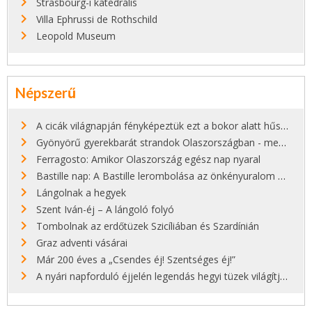
Strasbourg-i katedrális
Villa Ephrussi de Rothschild
Leopold Museum
Népszerű
A cicák világnapján fényképeztük ezt a bokor alatt hűsölő cicát Kisorosziban
Gyönyörű gyerekbarát strandok Olaszországban - megmutatjuk a 15 legjobbat
Ferragosto: Amikor Olaszország egész nap nyaral
Bastille nap: A Bastille lerombolása az önkényuralom végét jelentette
Lángolnak a hegyek
Szent Iván-éj – A lángoló folyó
Tombolnak az erdőtüzek Szicíliában és Szardínián
Graz adventi vásárai
Már 200 éves a „Csendes éj! Szentséges éj!”
A nyári napforduló éjjelén legendás hegyi tüzek világítják meg Zugspitzét