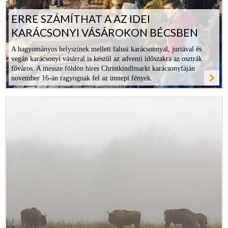
ERRE SZÁMÍTHAT A AZ IDEI
KARÁCSONYI VÁSÁROKON BÉCSBEN
A hagyományos helyszínek mellett falusi karácsonnyal, jurtával és
vegán karácsonyi vásárral is készül az adventi időszakra az osztrák
főváros. A messze földön híres Christkindlmarkt karácsonyfáján
navigate_next
november 16-án ragyognak fel az ünnepi fények.
ovább