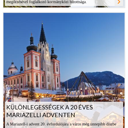
navigate_next
megőrzésével foglalkozó kormányközi bizottsága.
ovább
KÜLÖNLEGESSÉGEK A 20 ÉVES
MARIAZELLI ADVENTEN
A Mariazell-i advent 20. évfordulójára a város még ünnepibb díszbe