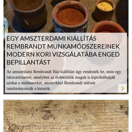
EGY AMSZTERDAMI KIÁLLÍTÁS
REMBRANDT MUNKAMÓDSZEREINEK
MODERN KORI VIZSGÁLATÁBA ENGED
BEPILLANTÁST
Az amszerdami Rembrandt Ház kiállítást úgy rendezték be, mint egy
laboratóriumot, amelyben az érdeklődők maguk is kipróbálhatják
azokat a módszereket, amelyekkel Rembrandt műveit
navigate_next
tanulmányozzák a kutatók.
ovább