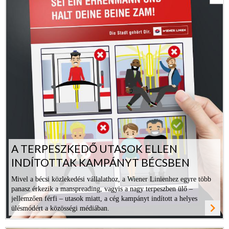
A TERPESZKEDŐ UTASOK ELLEN
INDÍTOTTAK KAMPÁNYT BÉCSBEN
Mivel a bécsi közlekedési vállalathoz, a Wiener Linienhez egyre több
panasz érkezik a manspreading, vagyis a nagy terpeszben ülő –
jellemzően férfi – utasok miatt, a cég kampányt indított a helyes
navigate_next
ülésmódért a közösségi médiában.
ovább