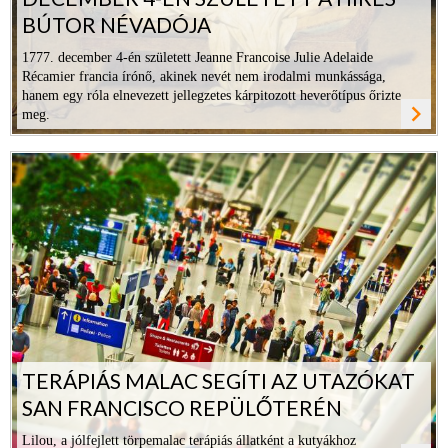
BÚTOR NÉVADÓJA
1777. december 4-én született Jeanne Francoise Julie Adelaide
Récamier francia írónő, akinek nevét nem irodalmi munkássága,
hanem egy róla elnevezett jellegzetes kárpitozott heverőtípus őrizte
navigate_next
meg.
ovább
TERÁPIÁS MALAC SEGÍTI AZ UTAZÓKAT
SAN FRANCISCO REPÜLŐTERÉN
Lilou, a jólfejlett törpemalac terápiás állatként a kutyákhoz