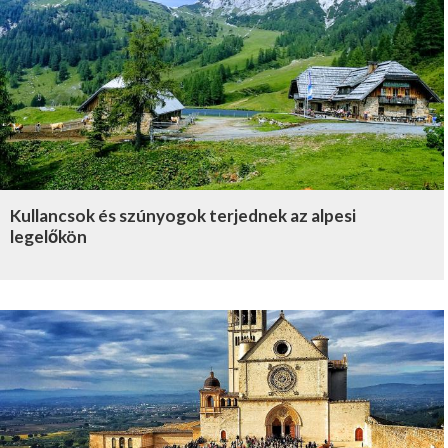
ESEMÉNY
ÉRDEKES
VÁROS
Kullancsok és szúnyogok terjednek az alpesi
HEGYCSÚCS
legelőkön
VÍZPART
KULTÚRA
IDŐUTAZÓ