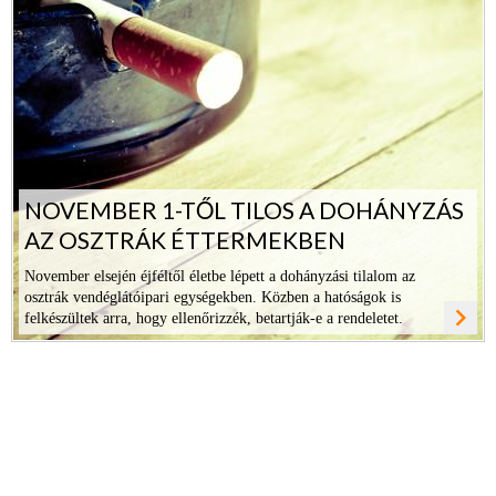
NOVEMBER 1-TŐL TILOS A DOHÁNYZÁS
AZ OSZTRÁK ÉTTERMEKBEN
November elsején éjféltől életbe lépett a dohányzási tilalom az
osztrák vendéglátóipari egységekben. Közben a hatóságok is
navigate_next
felkészültek arra, hogy ellenőrizzék, betartják-e a rendeletet.