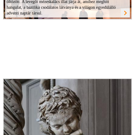
öltözött. A levegőt mézeskalács illat járja át, amihez meghitt
hangulat, a bazilika csodálatos látványa és a világon egyedülálló
navigate_next
adventi naptár társul.
ovább