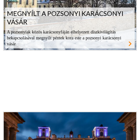
MEGNYÍLT A POZSONYI KARÁCSONYI
VÁSÁR
A pozsonyiak közös karácsonyfáján elhelyezett díszkivilágítás
bekapcsolásával megnyílt péntek kora este a pozsonyi karácsonyi
navigate_next
vásár.
ovább