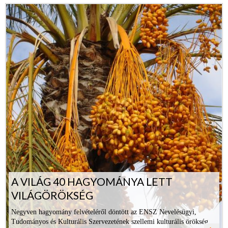
A VILÁG 40 HAGYOMÁNYA LETT
VILÁGÖRÖKSÉG
Negyven hagyomány felvételéről döntött az ENSZ Nevelésügyi,
Tudományos és Kulturális Szervezetének szellemi kulturális örökség