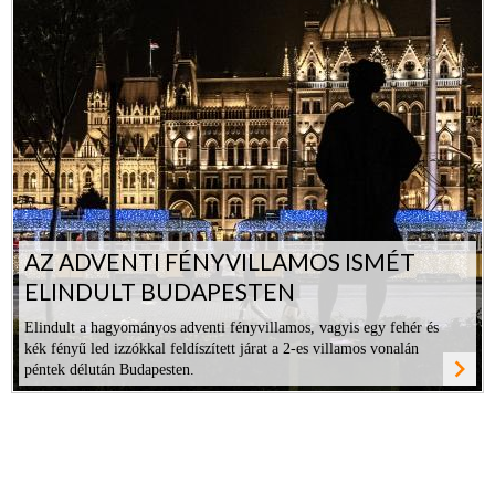
AZ ADVENTI FÉNYVILLAMOS ISMÉT
ELINDULT BUDAPESTEN
Elindult a hagyományos adventi fényvillamos, vagyis egy fehér és
kék fényű led izzókkal feldíszített járat a 2-es villamos vonalán
navigate_next
péntek délután Budapesten.