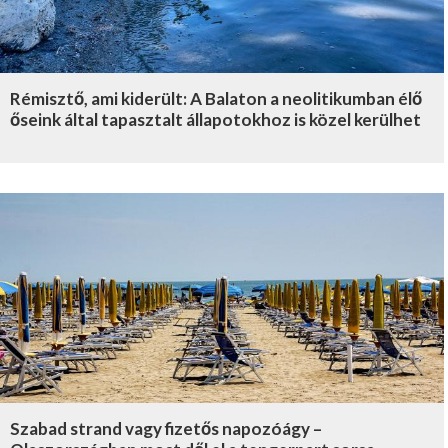
Rémisztő, ami kiderült: A Balaton a neolitikumban élő
őseink által tapasztalt állapotokhoz is közel kerülhet
Szabad strand vagy fizetős napozóágy –