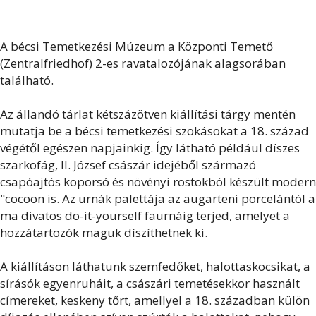
A bécsi Temetkezési Múzeum a Központi Temető
(Zentralfriedhof) 2-es ravatalozójának alagsorában
található.
Az állandó tárlat kétszázötven kiállítási tárgy mentén
mutatja be a bécsi temetkezési szokásokat a 18. század
végétől egészen napjainkig. Így látható például díszes
szarkofág, II. József császár idejéből származó
csapóajtós koporsó és növényi rostokból készült modern
"cocoon is. Az urnák palettája az augarteni porcelántól a
ma divatos do-it-yourself faurnáig terjed, amelyet a
hozzátartozók maguk díszíthetnek ki.
A kiállításon láthatunk szemfedőket, halottaskocsikat, a
sírásók egyenruháit, a császári temetésekkor használt
címereket, keskeny tőrt, amellyel a 18. században külön