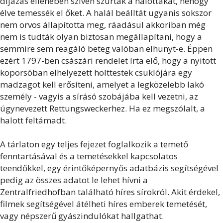
díjazás ellenében szíven szúrták a halottakat, nehogy
élve temessék el őket. A halál beálltát ugyanis sokszor
nem orvos állapította meg, ráadásul akkoriban még
nem is tudták olyan biztosan megállapítani, hogy a
semmire sem reagáló beteg valóban elhunyt-e. Éppen
ezért 1797-ben császári rendelet írta elő, hogy a nyitott
koporsóban elhelyezett holttestek csuklójára egy
madzagot kell erősíteni, amelyet a legközelebb lakó
személy - vagyis a sírásó szobájába kell vezetni, az
úgynevezett Rettungsweckerhez. Ha ez megszólalt, a
halott feltámadt.
A tárlaton egy teljes fejezet foglalkozik a temető
fenntartásával és a temetésekkel kapcsolatos
teendőkkel, egy érintőképernyős adatbázis segítségével
pedig az összes adatot le lehet hívni a
Zentralfriedhofban található híres sírokról. Akit érdekel,
filmek segítségével átélheti híres emberek temetését,
vagy népszerű gyászindulókat hallgathat.