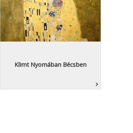
Klimt Nyomában Bécsben
navigate_next