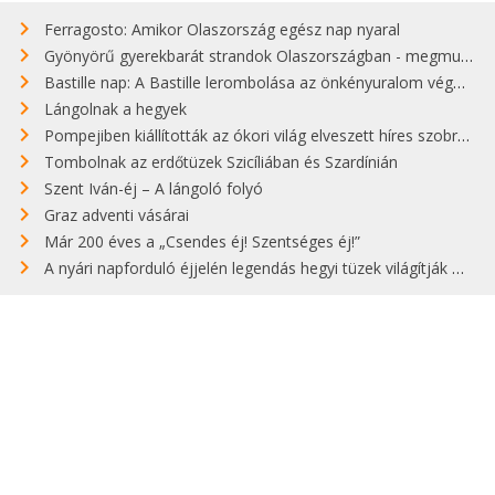
Ferragosto: Amikor Olaszország egész nap nyaral
Gyönyörű gyerekbarát strandok Olaszországban - megmutatjuk a 15 legjobbat
Bastille nap: A Bastille lerombolása az önkényuralom végét jelentette
Lángolnak a hegyek
Pompejiben kiállították az ókori világ elveszett híres szobrának másolatát
Tombolnak az erdőtüzek Szicíliában és Szardínián
Szent Iván-éj – A lángoló folyó
Graz adventi vásárai
Már 200 éves a „Csendes éj! Szentséges éj!”
A nyári napforduló éjjelén legendás hegyi tüzek világítják meg Zugspitzét