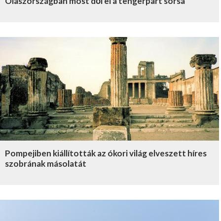
Olaszországban most dől el a tengerpart sorsa
Pompejiben kiállították az ókori világ elveszett híres
szobrának másolatát