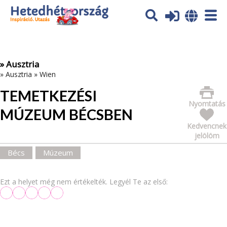
Az oldal sütiket (cookies) használ. További tájékoztatás itt:
Adatvédelmi tájékoztató
Ok
» Ausztria
»
Ausztria
»
Wien
TEMETKEZÉSI
Nyomtatás
MÚZEUM BÉCSBEN
Kedvencnek
jelölöm
Bécs
Múzeum
Ezt a helyet még nem értékelték. Legyél Te az első: