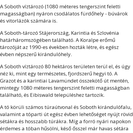
A Soboth víztározó (1080 méteres tengerszint feletti
magasságban) nyáron csodálatos fürdőhely - búvárok
és vitorlázók számára is.
A Soboth-tározó Stájerország, Karintia és Szlovénia
határháromszögében található. A Koralpe erőmű
tározóját az 1990-es években hozták létre, és egész
évben népszerű kirándulóhely.
A Soboth víztározó 80 hektáros területen terül el, és úgy
néz ki, mint egy természetes, fjordszerű hegyi tó. A
Grazot és a karintiai Lavamündet összekötő út mentén,
mintegy 1080 méteres tengerszint feletti magasságban
található, és Eibiswald településhez tartozik.
A tó körüli számos túraútvonal és Soboth kirándulófalu,
valamint a tóparti út egész évben lehetőséget nyújt rövid
sétákra és hosszabb túrákra. Míg a forró nyári napokon
érdemes a tóban hűsölni, késő ősszel már havas sétára