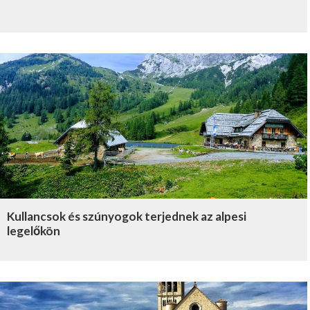
Kullancsok és szúnyogok terjednek az alpesi
legelőkön