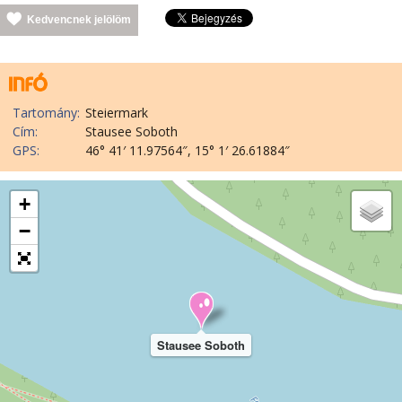
Kedvencnek jelölöm
Tartomány:
Steiermark
Cím:
Stausee Soboth
GPS:
46° 41′ 11.97564″, 15° 1′ 26.61884″
+
−
Stausee Soboth