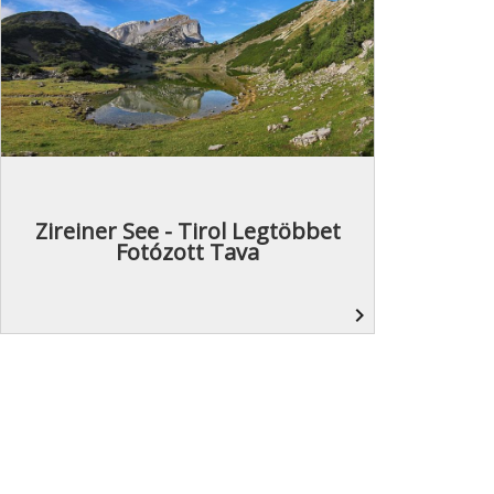
Zireiner See - Tirol Legtöbbet
Fotózott Tava
navigate_next