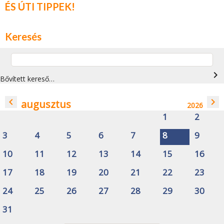
ÉS ÚTI TIPPEK!
Keresés
navigate_next
Bővített kereső…
navigate_before
navigate_next
augusztus
2026
1
2
3
4
5
6
7
8
9
10
11
12
13
14
15
16
17
18
19
20
21
22
23
24
25
26
27
28
29
30
31