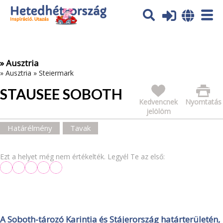
Az oldal sütiket (cookies) használ. További tájékoztatás itt:
Adatvédelmi tájékoztató
Ok
» Ausztria
»
Ausztria
»
Steiermark
STAUSEE SOBOTH
Kedvencnek
Nyomtatás
jelölöm
Határélmény
Tavak
Ezt a helyet még nem értékelték. Legyél Te az első:
A Soboth-tározó Karintia és Stájerország határterületén,