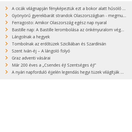
A cicák világnapján fényképeztük ezt a bokor alatt hűsölő cicát Kisorosziban
Gyönyörű gyerekbarát strandok Olaszországban - megmutatjuk a 15 legjobbat
Ferragosto: Amikor Olaszország egész nap nyaral
Bastille nap: A Bastille lerombolása az önkényuralom végét jelentette
Lángolnak a hegyek
Tombolnak az erdőtüzek Szicíliában és Szardínián
Szent Iván-éj – A lángoló folyó
Graz adventi vásárai
Már 200 éves a „Csendes éj! Szentséges éj!”
A nyári napforduló éjjelén legendás hegyi tüzek világítják meg Zugspitzét