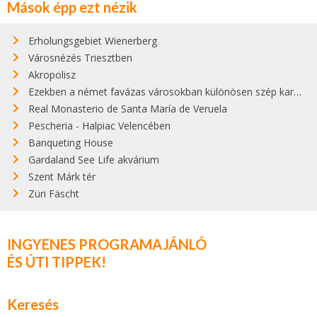
Mások épp ezt nézik
Erholungsgebiet Wienerberg
Városnézés Triesztben
Akropolisz
Ezekben a német favázas városokban különösen szép karácsonyi vásárok vannak
Real Monasterio de Santa María de Veruela
Pescheria - Halpiac Velencében
Banqueting House
Gardaland See Life akvárium
Szent Márk tér
Züri Fäscht
INGYENES PROGRAMAJÁNLÓ
ÉS ÚTI TIPPEK!
Keresés