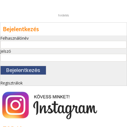
hirdetés
Bejelentkezés
Felhasználónév
Jelszó
Regisztrálok