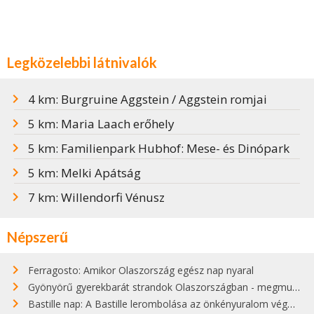
Legközelebbi látnivalók
4 km: Burgruine Aggstein / Aggstein romjai
5 km: Maria Laach erőhely
5 km: Familienpark Hubhof: Mese- és Dinópark
5 km: Melki Apátság
7 km: Willendorfi Vénusz
Népszerű
Ferragosto: Amikor Olaszország egész nap nyaral
Gyönyörű gyerekbarát strandok Olaszországban - megmutatjuk a 15 legjobbat
Bastille nap: A Bastille lerombolása az önkényuralom végét jelentette