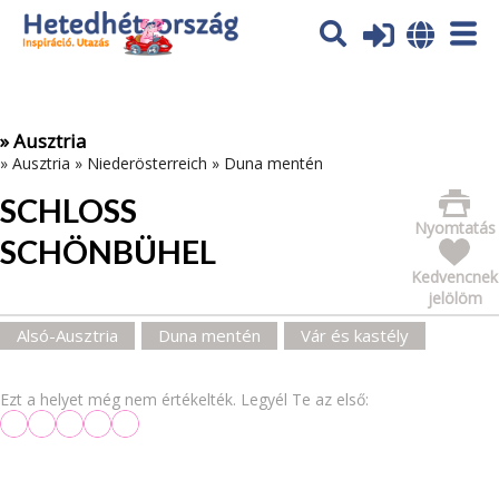
Az oldal sütiket (cookies) használ. További tájékoztatás itt:
Adatvédelmi tájékoztató
Ok
» Ausztria
»
Ausztria
»
Niederösterreich
»
Duna mentén
SCHLOSS
Nyomtatás
SCHÖNBÜHEL
Kedvencnek
jelölöm
Alsó-Ausztria
Duna mentén
Vár és kastély
Ezt a helyet még nem értékelték. Legyél Te az első: