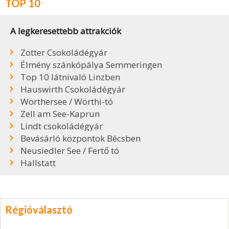
TOP 10
A legkeresettebb attrakciók
Zotter Csokoládégyár
Élmény szánkópálya Semmeringen
Top 10 látnivaló Linzben
Hauswirth Csokoládégyár
Wörthersee / Wörthi-tó
Zell am See-Kaprun
Lindt csokoládégyár
Bevásárló központok Bécsben
Neusiedler See / Fertő tó
Hallstatt
Régióválasztó