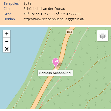
Település:
Spitz
Cím:
Schönbühel an der Donau
GPS:
48° 15′ 55.12572″, 15° 22′ 47.77788″
Honlap:
http://www.schoenbuehel-aggstein.at/
+
−
Schloss Schönbühel