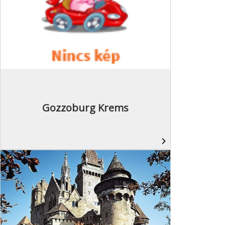
Gozzoburg Krems
navigate_next