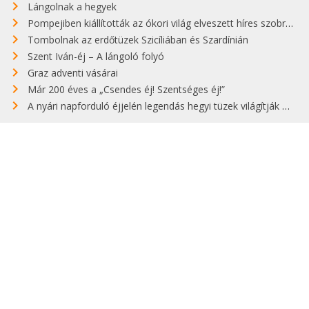
Lángolnak a hegyek
Pompejiben kiállították az ókori világ elveszett híres szobrának másolatát
Tombolnak az erdőtüzek Szicíliában és Szardínián
Szent Iván-éj – A lángoló folyó
Graz adventi vásárai
Már 200 éves a „Csendes éj! Szentséges éj!”
A nyári napforduló éjjelén legendás hegyi tüzek világítják meg Zugspitzét