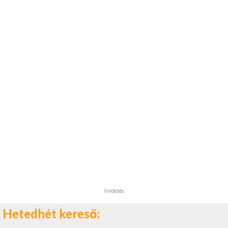
hirdetés
Hetedhét kereső: