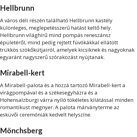
Hellbrunn
A város déli részén található Hellbrunn kastély
különleges, meglepetésszerű hatást keltő hely.
Hellbrunn világhírű mind pompás reneszánsz
épületéről, mind pedig rejtett fúvókákkal ellátott
trükkös szökőkútjairól, amelyek kicsiknek és nagyoknak
egyaránt nagyszerű szórakozást nyújtanak.
Mirabell-kert
A Mirabell-palota és a hozzá tartozó Mirabell-kert a
virágpompával és a székesegyházra és a
Hohensalzburgi várra nyíló tökéletes kilátással minden
romantikust megnyer. A palota márványterme az
esküvői ceremóniák kedvelt helyszíne.
Mönchsberg