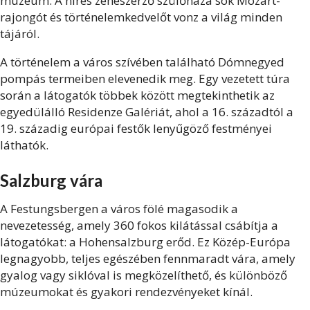
múzeum. A híres zeneszerző szülőháza sok Mozart-
rajongót és történelemkedvelőt vonz a világ minden
tájáról.
A történelem a város szívében található Dómnegyed
pompás termeiben elevenedik meg. Egy vezetett túra
során a látogatók többek között megtekinthetik az
egyedülálló Residenze Galériát, ahol a 16. századtól a
19. századig európai festők lenyűgöző festményei
láthatók.
Salzburg vára
A Festungsbergen a város fölé magasodik a
nevezetesség, amely 360 fokos kilátással csábítja a
látogatókat: a Hohensalzburg erőd. Ez Közép-Európa
legnagyobb, teljes egészében fennmaradt vára, amely
gyalog vagy siklóval is megközelíthető, és különböző
múzeumokat és gyakori rendezvényeket kínál.