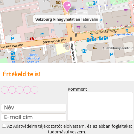
Salzburg kihagyhatatlan látnivalói
Értékeld te is!
Komment
Az
Adatvédelmi tájékoztatót
elolvastam, és az abban foglaltakat
tudomásul veszem.