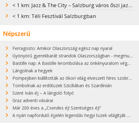
< 1 km: Jazz & The City – Salzburg város őszi jazzfesztiválja
< 1 km: Téli Fesztivál Salzburgban
Népszerű
Ferragosto: Amikor Olaszország egész nap nyaral
Gyönyörű gyerekbarát strandok Olaszországban - megmutatjuk a 15 legjobbat
Bastille nap: A Bastille lerombolása az önkényuralom végét jelentette
Lángolnak a hegyek
Pompejiben kiállították az ókori világ elveszett híres szobrának másolatát
Tombolnak az erdőtüzek Szicíliában és Szardínián
Szent Iván-éj – A lángoló folyó
Graz adventi vásárai
Már 200 éves a „Csendes éj! Szentséges éj!”
A nyári napforduló éjjelén legendás hegyi tüzek világítják meg Zugspitzét