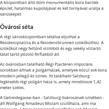
A központban álló dóm monumentális kora barokk
épület, hatalmas kupolájával és két tornyával uralja a
városképet.
Óvárosi séta
A régi városközpontban sétálva eljuthat a
Residenzplatzra és a Residenzbrunnen szökőkúthoz. A
szökőkút négy feltűnő vízilóból és egy sekély víztartó
tálat tartó pózoló férfiakból áll.
Az óvárosban található Régi Piactéren impozáns
sorokban állnak a polgárházak, amelyek közül sok kora
modern jellegű és színes. Itt található Salzburg
legkisebb régi polgári háza is, amely mindössze 1,42
méter széles.
A Getreidegasse-ban - Salzburg óvárosának szívében -
áll Wolfgang Amadeus Mozart szülőháza, ami ma