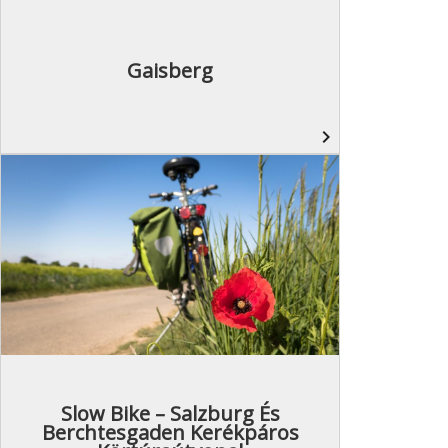
Gaisberg
navigate_next
Slow Bike – Salzburg És
Berchtesgaden Kerékpáros