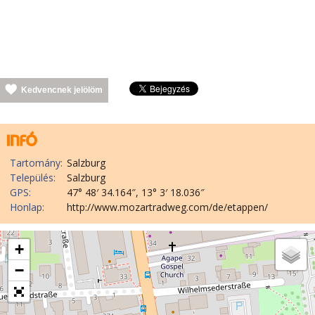
Kedvencnek jelölöm
Tartomány:
Salzburg
Település:
Salzburg
GPS:
47° 48′ 34.164″, 13° 3′ 18.036″
Honlap:
http://www.mozartradweg.com/de/etappen/
+
−