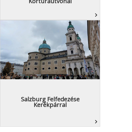
Körtúraútvonal
navigate_next
Salzburg Felfedezése
Kerékpárral
navigate_next