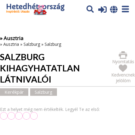
Az oldal sütiket (cookies) használ. További tájékoztatás itt:
Adatvédelmi tájékoztató
Ok
» Ausztria
»
Ausztria
»
Salzburg
»
Salzburg
SALZBURG
Nyomtatás
KIHAGYHATATLAN
Kedvencnek
LÁTNIVALÓI
jelölöm
Kerékpár
Salzburg
Ezt a helyet még nem értékelték. Legyél Te az első: