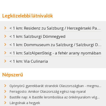
Legközelebbi látnivalók
< 1 km: Residenz zu Salzburg / Hercegérseki Palota
< 1 km: Salzburgi Dómnegyed
< 1 km: Dommuseum zu Salzburg / Salzburgi Dóm Múzeuma
< 1 km: SalzAlpenSteig - a fehér arany nyomában
< 1 km: Via Culinaria
Népszerű
Gyönyörű gyerekbarát strandok Olaszországban - megmutatjuk a 15 legjobbat
Ferragosto: Amikor Olaszország egész nap nyaral
Bastille nap: A Bastille lerombolása az önkényuralom végét jelentette
Lángolnak a hegyek