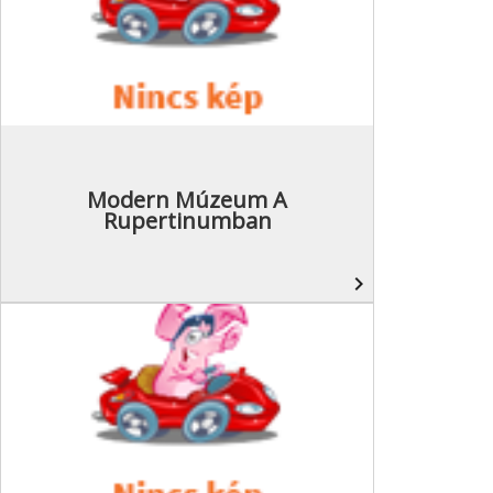
Modern Múzeum A
Rupertinumban
navigate_next