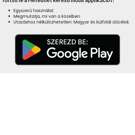
Töltsd le a Hetedhét kereső mobil applikációt!
Egyszerű használat
Megmutatja, mi van a közelben
Utazáshoz nélkülözhetetlen: Magyar és külföldi úticélok