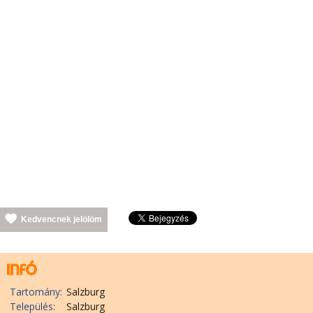
Kedvencnek jelölöm
Tartomány:
Salzburg
Település:
Salzburg