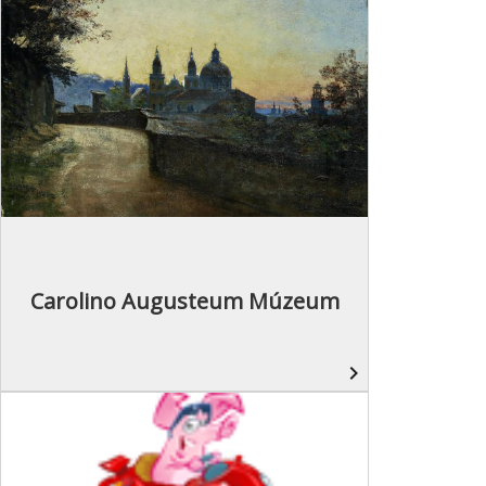
Carolino Augusteum Múzeum
navigate_next