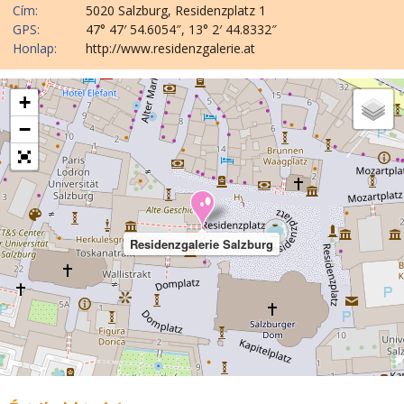
Cím:
5020 Salzburg, Residenzplatz 1
GPS:
47° 47′ 54.6054″, 13° 2′ 44.8332″
Honlap:
http://www.residenzgalerie.at
+
−
Residenzgalerie Salzburg