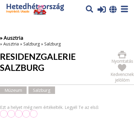
Az oldal sütiket (cookies) használ. További tájékoztatás itt:
Adatvédelmi tájékoztató
Ok
» Ausztria
»
Ausztria
»
Salzburg
»
Salzburg
RESIDENZGALERIE
Nyomtatás
SALZBURG
Kedvencnek
jelölöm
Múzeum
Salzburg
Ezt a helyet még nem értékelték. Legyél Te az első: