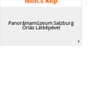
Panorámamúzeum Salzburg
Óriás Látképével
navigate_next