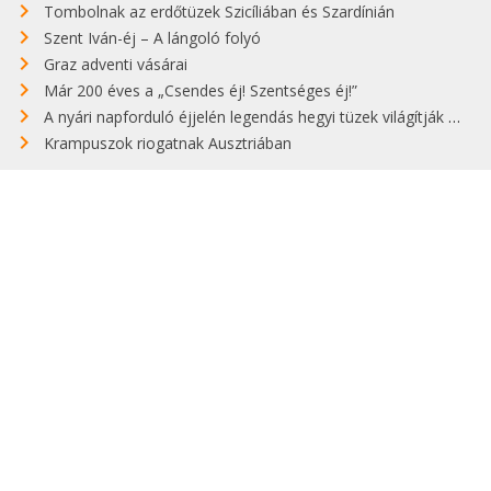
Tombolnak az erdőtüzek Szicíliában és Szardínián
Szent Iván-éj – A lángoló folyó
Graz adventi vásárai
Már 200 éves a „Csendes éj! Szentséges éj!”
A nyári napforduló éjjelén legendás hegyi tüzek világítják meg Zugspitzét
Krampuszok riogatnak Ausztriában