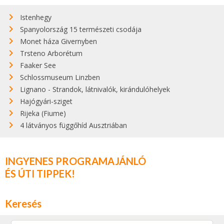
Istenhegy
Spanyolország 15 természeti csodája
Monet háza Givernyben
Trsteno Arborétum
Faaker See
Schlossmuseum Linzben
Lignano - Strandok, látnivalók, kirándulóhelyek
Hajógyári-sziget
Rijeka (Fiume)
4 látványos függőhíd Ausztriában
INGYENES PROGRAMAJÁNLÓ
ÉS ÚTI TIPPEK!
Keresés