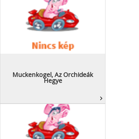
Muckenkogel, Az Orchideák
Hegye
navigate_next