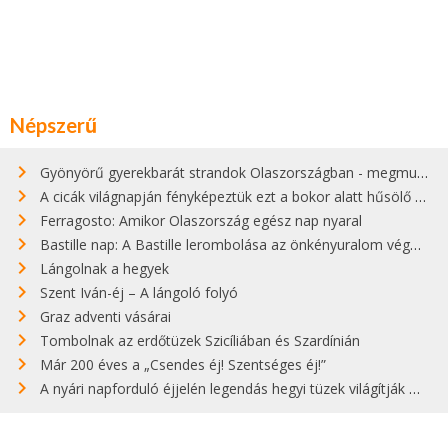
Népszerű
Gyönyörű gyerekbarát strandok Olaszországban - megmutatjuk a 15 legjobbat
A cicák világnapján fényképeztük ezt a bokor alatt hűsölő cicát Kisorosziban
Ferragosto: Amikor Olaszország egész nap nyaral
Bastille nap: A Bastille lerombolása az önkényuralom végét jelentette
Lángolnak a hegyek
Szent Iván-éj – A lángoló folyó
Graz adventi vásárai
Tombolnak az erdőtüzek Szicíliában és Szardínián
Már 200 éves a „Csendes éj! Szentséges éj!”
A nyári napforduló éjjelén legendás hegyi tüzek világítják meg Zugspitzét