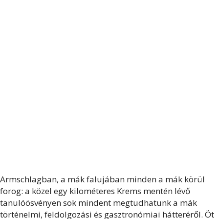
Armschlagban, a mák falujában minden a mák körül
forog: a közel egy kilométeres Krems mentén lévő
tanulóösvényen sok mindent megtudhatunk a mák
történelmi, feldolgozási és gasztronómiai hátteréről. Öt