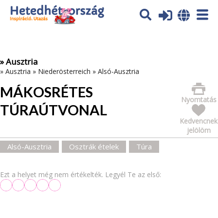
Az oldal sütiket (cookies) használ. További tájékoztatás itt:
Adatvédelmi tájékoztató
Ok
» Ausztria
»
Ausztria
»
Niederösterreich
»
Alsó-Ausztria
MÁKOSRÉTES
Nyomtatás
TÚRAÚTVONAL
Kedvencnek
jelölöm
Alsó-Ausztria
Osztrák ételek
Túra
Ezt a helyet még nem értékelték. Legyél Te az első: