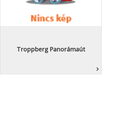
Troppberg Panorámaút
navigate_next