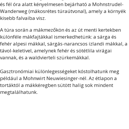
és fél óra alatt kényelmesen bejárható a Mohnstrudel-
Wanderweg (mákosrétes túraútvonal), amely a környék
kisebb falvaiba visz.
A túra során a mákmezőkön és az út menti kertekben
különféle mákfajtákkal ismerkedhetünk: a sárga és
fehér alpesi mákkal, sárgás-narancsos izlandi mákkal, a
távol-keletivel, amelynek fehér és sötétlila virágai
vannak, és a waldvierteli szürkemákkal.
Gasztronómiai különlegességeket kóstolhatunk meg
például a Mohnwirt Neuwiesinger-nél. Az étlapon a
tortáktól a mákkéregben sütött halig sok mindent
megtalálhatunk.