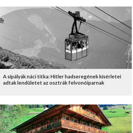
A sípályák náci titka: Hitler hadseregének kísérletei
adtak lendületet az osztrák felvonóiparnak