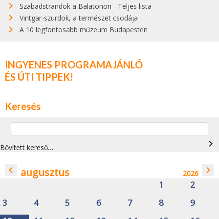
Szabadstrandok a Balatonon - Teljes lista
Vintgar-szurdok, a természet csodája
A 10 legfontosabb múzeum Budapesten
INGYENES PROGRAMAJÁNLÓ
ÉS ÚTI TIPPEK!
Keresés
navigate_next
Bővített kereső…
navigate_before
navigate_next
augusztus
2026
1
2
3
4
5
6
7
8
9