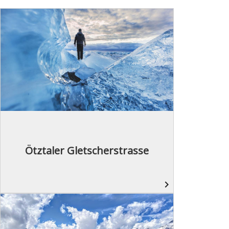
Ötztaler Gletscherstrasse
navigate_next