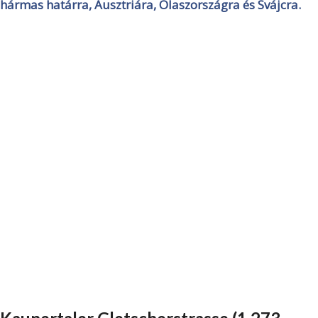
hármas határra, Ausztriára, Olaszországra és Svájcra.