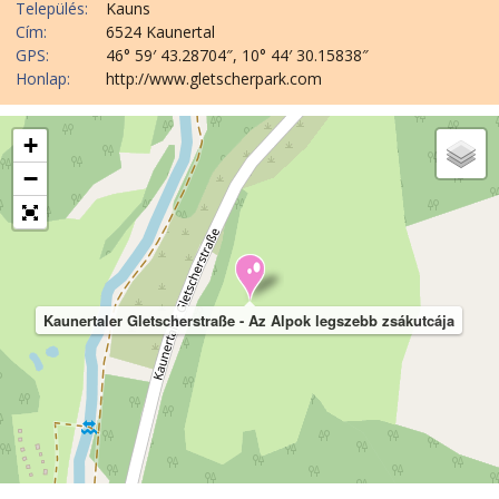
Település:
Kauns
Cím:
6524 Kaunertal
GPS:
46° 59′ 43.28704″, 10° 44′ 30.15838″
Honlap:
http://www.gletscherpark.com
+
−
Kaunertaler Gletscherstraße - Az Alpok legszebb zsákutcája