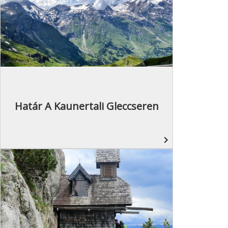
Határ A Kaunertali Gleccseren
navigate_next