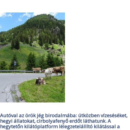
Autóval az örök jég birodalmába: útközben vízeséséket,
hegyi állatokat, cirbolyafenyő erdőt láthatunk. A
hegytetőn kilátóplatform lélegzetelállító kilátással a