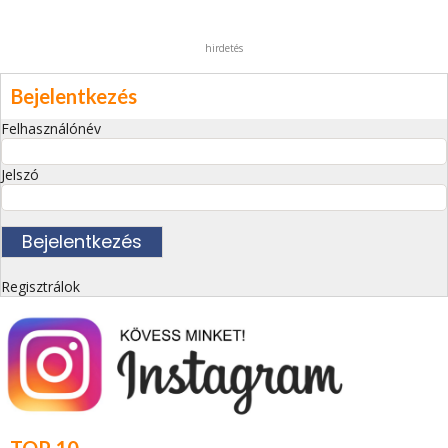
hirdetés
Bejelentkezés
Felhasználónév
Jelszó
Regisztrálok