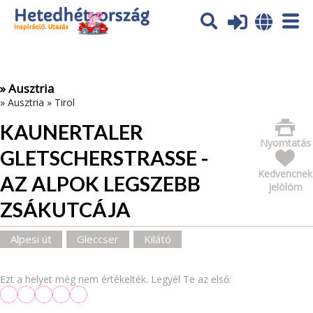
Az oldal sütiket (cookies) használ. További tájékoztatás itt:
Adatvédelmi tájékoztató
Ok
» Ausztria
»
Ausztria
»
Tirol
KAUNERTALER
Nyomtatás
GLETSCHERSTRASSE - A
Kedvencnek
Z ALPOK LEGSZEBB Z
jelölöm
SÁKUTCÁJA
Alpesi út
Gleccser
Kilátó
Ezt a helyet még nem értékelték. Legyél Te az első: