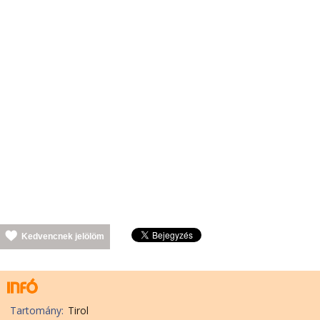
Kedvencnek jelölöm
Tartomány:
Tirol