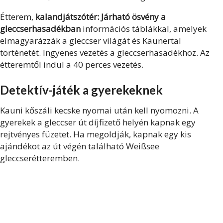
Étterem,
kalandjátszótér: J
árható ösvény a
gleccserhasadékban
információs táblákkal, amelyek
elmagyarázzák a gleccser világát és Kaunertal
történetét. Ingyenes vezetés a gleccserhasadékhoz. Az
étteremtől indul a 40 perces vezetés.
Detektív-játék a gyerekeknek
Kauni kőszáli kecske nyomai után kell nyomozni. A
gyerekek a gleccser út díjfizető helyén kapnak egy
rejtvényes füzetet. Ha megoldják, kapnak egy kis
ajándékot az út végén található Weißsee
gleccserétteremben.