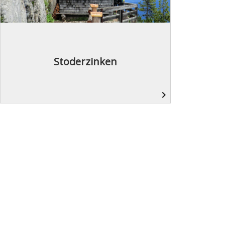
Stoderzinken
navigate_next