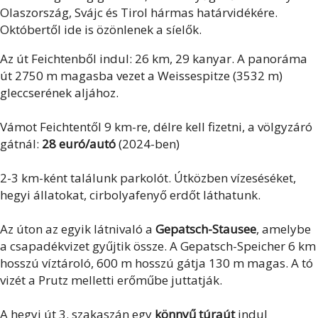
Olaszország, Svájc és Tirol hármas határvidékére.
Októbertől ide is özönlenek a síelők.
Az út Feichtenből indul: 26 km, 29 kanyar. A panoráma
út 2750 m magasba vezet a Weissespitze (3532 m)
gleccserének aljához.
Vámot Feichtentől 9 km-re, délre kell fizetni, a völgyzáró
gátnál:
28 euró/autó
(2024-ben)
2-3 km-ként találunk parkolót. Útközben vízeséséket,
hegyi állatokat, cirbolyafenyő erdőt láthatunk.
Az úton az egyik látnivaló a
Gepatsch-Stausee
, amelybe
a csapadékvizet gyűjtik össze. A Gepatsch-Speicher 6 km
hosszú víztároló, 600 m hosszú gátja 130 m magas. A tó
vizét a Prutz melletti erőműbe juttatják.
A hegyi út 3. szakaszán egy
könnyű túraút
indul