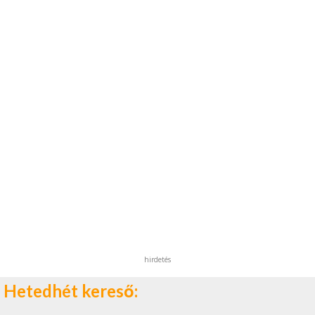
hirdetés
Hetedhét kereső: