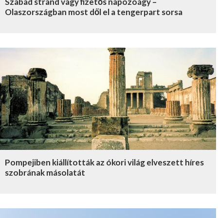
Szabad strand vagy fizetős napozóágy –
Olaszországban most dől el a tengerpart sorsa
Pompejiben kiállították az ókori világ elveszett híres
szobrának másolatát