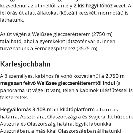
közvetlenül az út mellől, amely
2 kis hegyi tóhoz
vezet. A
fél órás út alatt állatokat (kőszáli kecskét, mormotát) is
láthatunk.
Az út végén a Weißsee gleccserétterem (2750 m)
található, ahol a gyerekeket játszótér várja. Innen
túrázhatunk a Ferneggspitzehez (3535 m).
Karlesjochbahn
A 8 személyes, kabinos felvonó közvetlenül a
2.750 m
magasan fekvő Weißsee gleccserétteremtől indul
(a
panoráma út vége itt van), télen a kabinok ülésfűtéssel is
felszereltek.
Hegyállomás 3.108 m:
itt
kilátóplatform
a hármas
határra, Ausztriára, Olaszországra és Svájcra. Itt húzódik
Ausztria és Olaszország határa. Egyik lábunkkal
Ausztriában, a másikkal Olaszországban állhatunk!