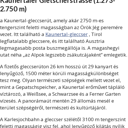
Kaunertaler Gletscherstrasse (1.273-
2.750 m)
a Kaunertal-gleccserút, amely akár 2750 m-es
tengerszint feletti magasságban az Örök Jég peremére
vezet. Itt található a
Kaunertal-gleccser
, Tirol
legfiatalabb gleccsere, és itt található Ausztria
legmagasabb posta buszmegállója is. A magashegyi
utat néha „az Alpok legszebb zsákutcájaként” emlegetik.
A fizetős gleccserúton 26 km hosszú út 29 kanyart és
lenyűgöző, 1500 méter körüli magasságkülönbséget
tesz meg. Olyan természeti szépségek mellett vezet el,
mint a Gepatschspeicher, a Kaunertal erőművet tápláló
víztározó, a Weißsee, a Schwarzsee és a Ferner Garten
vízesés. A panorámaút mentén 29 állomás mesél e
terület szépségéről, természeti és kultúrtájáról.
A Karlesjochbahn a gleccser szélétől 3100 m tengerszint
feletti magasságig visz fel, ahol lenyűgöző kilátás nyílik