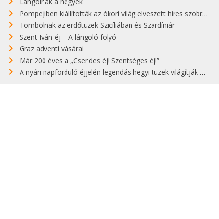
Lángolnak a hegyek
Pompejiben kiállították az ókori világ elveszett híres szobrának másolatát
Tombolnak az erdőtüzek Szicíliában és Szardínián
Szent Iván-éj – A lángoló folyó
Graz adventi vásárai
Már 200 éves a „Csendes éj! Szentséges éj!”
A nyári napforduló éjjelén legendás hegyi tüzek világítják meg Zugspitzét