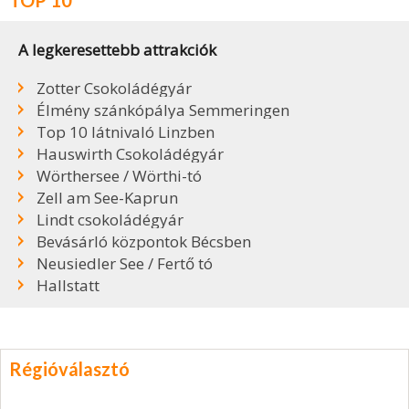
TOP 10
A legkeresettebb attrakciók
Zotter Csokoládégyár
Élmény szánkópálya Semmeringen
Top 10 látnivaló Linzben
Hauswirth Csokoládégyár
Wörthersee / Wörthi-tó
Zell am See-Kaprun
Lindt csokoládégyár
Bevásárló központok Bécsben
Neusiedler See / Fertő tó
Hallstatt
Régióválasztó