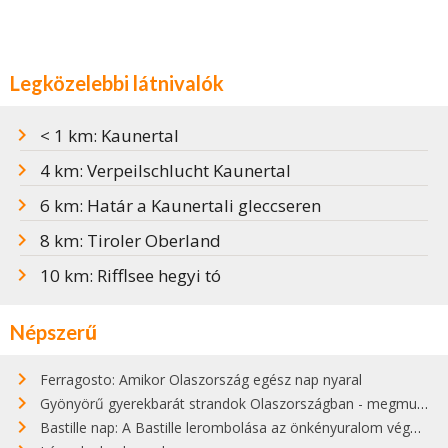
Legközelebbi látnivalók
< 1 km: Kaunertal
4 km: Verpeilschlucht Kaunertal
6 km: Határ a Kaunertali gleccseren
8 km: Tiroler Oberland
10 km: Rifflsee hegyi tó
Népszerű
Ferragosto: Amikor Olaszország egész nap nyaral
Gyönyörű gyerekbarát strandok Olaszországban - megmutatjuk a 15 legjobbat
Bastille nap: A Bastille lerombolása az önkényuralom végét jelentette