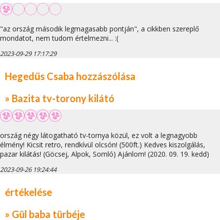
"az ország második legmagasabb pontján", a cikkben szereplő
mondatot, nem tudom értelmezni... :(
2023-09-29 17:17:29
Hegedűs Csaba hozzászólása
» Bazita tv-torony kilátó
ország négy látogatható tv-tornya közül, ez volt a legnagyobb
élmény! Kicsit retro, rendkívül olcsón! (500ft.) Kedves kiszolgálás,
pazar kilátás! (Göcsej, Alpok, Somló) Ajánlom! (2020. 09. 19. kedd)
2023-09-26 19:24:44
értékelése
» Gül baba türbéje