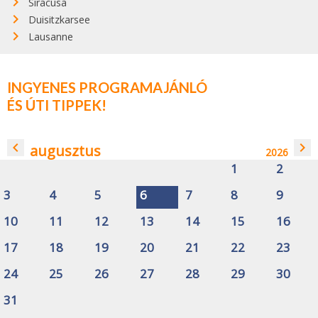
Siracusa
Duisitzkarsee
Lausanne
INGYENES PROGRAMAJÁNLÓ
ÉS ÚTI TIPPEK!
navigate_before
navigate_next
augusztus
2026
1
2
3
4
5
6
7
8
9
10
11
12
13
14
15
16
17
18
19
20
21
22
23
24
25
26
27
28
29
30
31