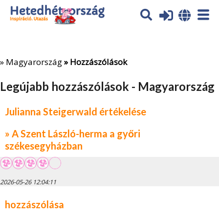
Az oldal sütiket (cookies) használ. További tájékoztatás itt:
Adatvédelmi tájékoztató
Ok
»
Magyarország
» Hozzászólások
Legújabb hozzászólások - Magyarország
Julianna Steigerwald értékelése
» A Szent László-herma a győri
székesegyházban
2026-05-26 12:04:11
hozzászólása