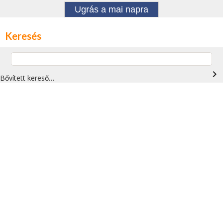
Ugrás a mai napra
Keresés
navigate_next
Bővített kereső…