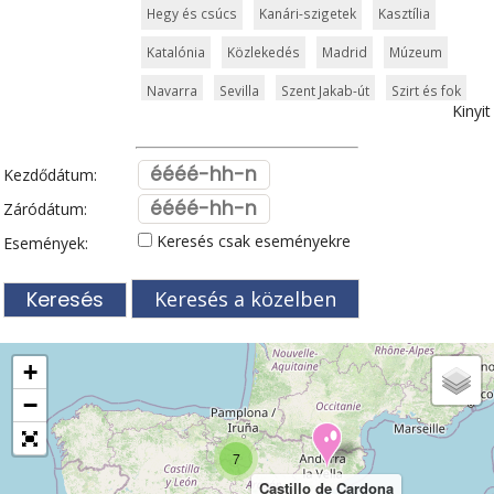
Hegy és csúcs
Kanári-szigetek
Kasztília
Katalónia
Közlekedés
Madrid
Múzeum
Navarra
Sevilla
Szent Jakab-út
Szirt és fok
Kinyit
Templom és kolostor
Tenerife
Tengerpart
Valencia
Vár és kastély
Városkalauzok
Kezdődátum:
Vidámpark
Világörökség
Záródátum:
Keresés csak eseményekre
Események:
Keresés a közelben
+
−
7
Castillo de Cardona