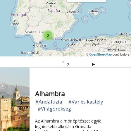
2
©
OpenStreetMap
contributors
1
▶
2
Alhambra
#Andalúzia
#Vár és kastély
#Világörökség
Az Alhambra a mór építészet egyik
leghíresebb alkotása Granada