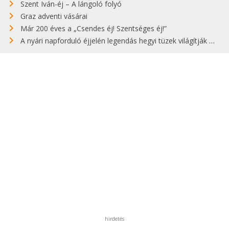
Szent Iván-éj – A lángoló folyó
Graz adventi vásárai
Már 200 éves a „Csendes éj! Szentséges éj!”
A nyári napforduló éjjelén legendás hegyi tüzek világítják meg Zugspitzét
hirdetés