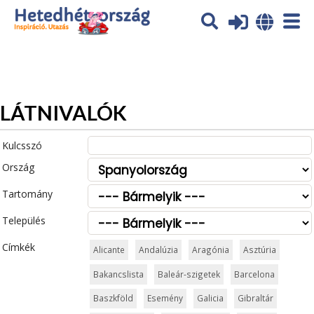
Az oldal sütiket (cookies) használ. További tájékoztatás itt:
Adatvédelmi tájékoztató
Ok
LÁTNIVALÓK
Kulcsszó
Ország
Tartomány
Település
Címkék
Alicante
Andalúzia
Aragónia
Asztúria
Bakancslista
Baleár-szigetek
Barcelona
Baszkföld
Esemény
Galicia
Gibraltár