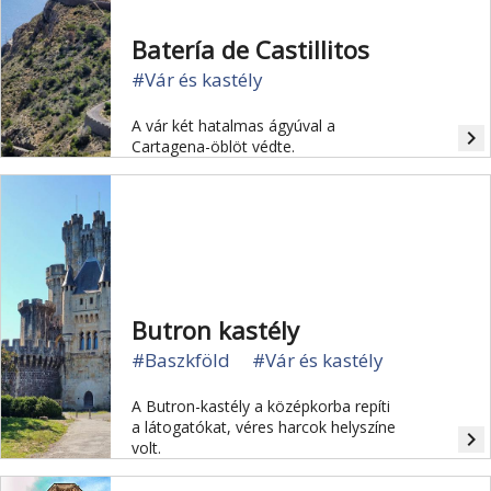
Batería de Castillitos
#Vár és kastély
A vár két hatalmas ágyúval a
navigate_next
Cartagena-öblöt védte.
Butron kastély
#Baszkföld
#Vár és kastély
A Butron-kastély a középkorba repíti
a látogatókat, véres harcok helyszíne
navigate_next
volt.