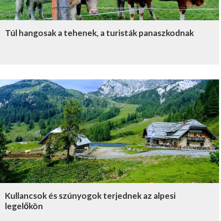
Túl hangosak a tehenek, a turisták panaszkodnak
Kullancsok és szúnyogok terjednek az alpesi
legelőkön