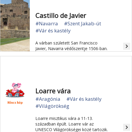
Castillo de Javier
#Navarra
#Szent Jakab-út
#Vár és kastély
A várban született San Francisco
navigate_next
Javier, Navarra védőszentje 1506-ban.
Loarre vára
#Aragónia
#Vár és kastély
#Világörökség
Loarre misztikus vára a 11-13.
században épült. Loarre vár az
navigate_next
UNESCO Világörökségei közé tartozik.