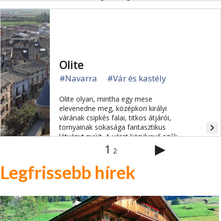
Olite
#Navarra
#Vár és kastély
Olite olyan, mintha egy mese
elevenedne meg, középkori királyi
várának csipkés falai, titkos átjárói,
navigate_next
tornyainak sokasága fantasztikus
látványt nyújt. A várat körülvevő szűk
▶
utcák is rendkívül hangulatosak .
1
2
Legfrissebb hírek