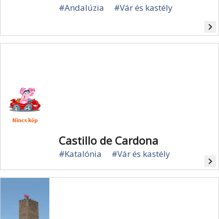
#Andalúzia
#Vár és kastély
navigate_next
Castillo de Cardona
#Katalónia
#Vár és kastély
navigate_next