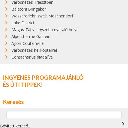
Városnézés Triesztben
Balatoni Bringakör
Wassererlebniswelt Moschendorf
Lake District
Magas-Tátra legszebb nyaraló helyei
Alpentherme Gastein
Agon-Coutainville
Városnézés helikopterrel
Constantinus diadalíve
INGYENES PROGRAMAJÁNLÓ
ÉS ÚTI TIPPEK!
Keresés
navigate_next
Bővített kereső…