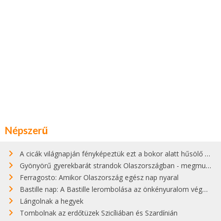
Népszerű
A cicák világnapján fényképeztük ezt a bokor alatt hűsölő cicát Kisorosziban
Gyönyörű gyerekbarát strandok Olaszországban - megmutatjuk a 15 legjobbat
Ferragosto: Amikor Olaszország egész nap nyaral
Bastille nap: A Bastille lerombolása az önkényuralom végét jelentette
Lángolnak a hegyek
Tombolnak az erdőtüzek Szicíliában és Szardínián