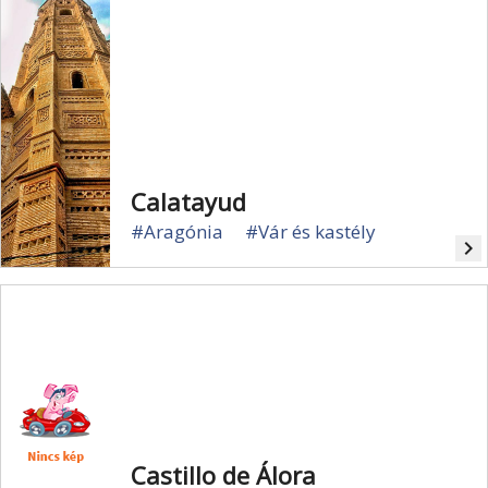
Calatayud
#Aragónia
#Vár és kastély
navigate_next
Castillo de Álora