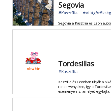
Segovia
#Kasztília
#Világöröksé
Segovia a Kasztília és León au
Tordesillas
#Kasztília
Kasztília és Leonban tiltják a b
rendezvényeken, így a Tordesilla
eseményen is, amelyet egyfajta, 