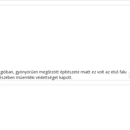
régióban, gyönyörűen megőrzött építészete miatt ez volt az első falu
na
gészében műemléki védettséget kapott.