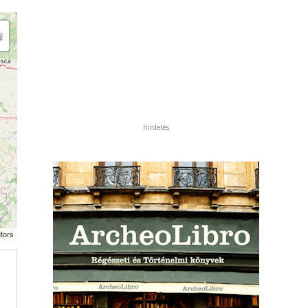
hirdetés
tors