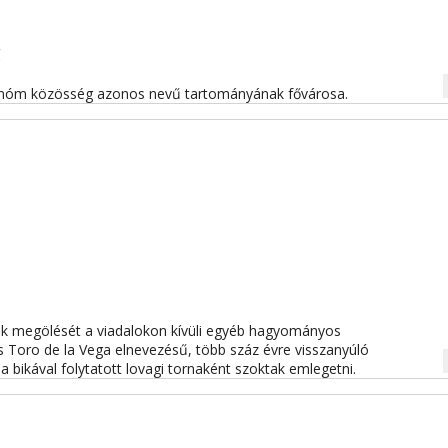
g
na
tonóm közösség azonos nevű tartományának fővárosa.
ikák megölését a viadalokon kívüli egyéb hagyományos
s Toro de la Vega elnevezésű, több száz évre visszanyúló
na
a bikával folytatott lovagi tornaként szoktak emlegetni.