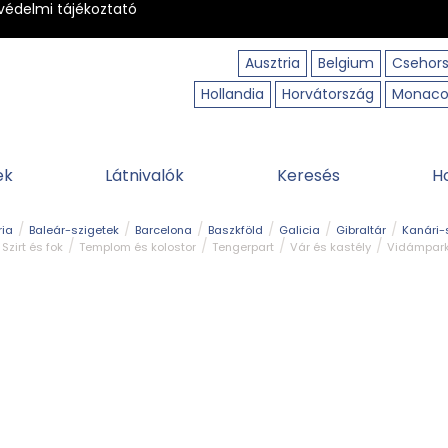
védelmi tájékoztató
Ausztria
Belgium
Csehor
Hollandia
Horvátország
Monac
ek
Látnivalók
Keresés
H
ria
Baleár-szigetek
Barcelona
Baszkföld
Galicia
Gibraltár
Kanári-
Szirt és fok
Templom és kolostor
Tengerpart
Vár és kastély
Vidámpar