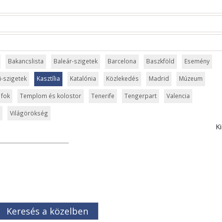
Bakancslista
Baleár-szigetek
Barcelona
Baszkföld
Esemény
i-szigetek
Kasztília
Katalónia
Közlekedés
Madrid
Múzeum
 fok
Templom és kolostor
Tenerife
Tengerpart
Valencia
Világörökség
Ki
Keresés a közelben