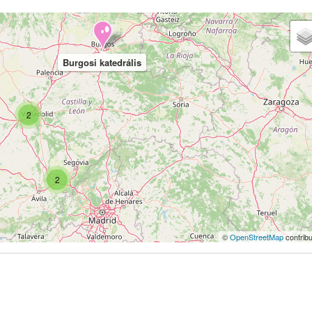
Burgosi katedrális
2
2
©
OpenStreetMap
contribu