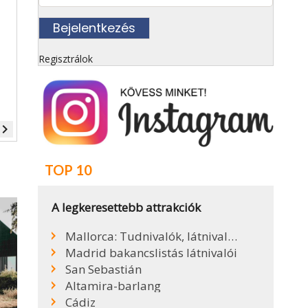
Regisztrálok
vigate_next
TOP 10
A legkeresettebb attrakciók
Mallorca: Tudnivalók, látnivalók, események
Madrid bakancslistás látnivalói
San Sebastián
Altamira-barlang
Cádiz