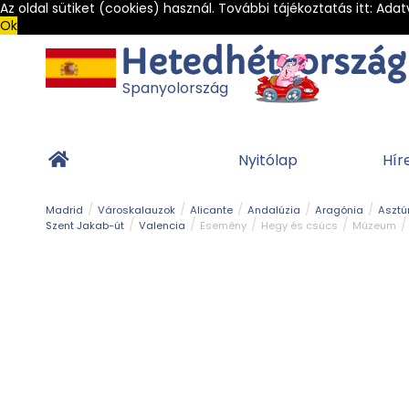
Az oldal sütiket (cookies) használ. További tájékoztatás itt:
Adat
Ok
Spanyolország
Nyitólap
Hír
Madrid
Városkalauzok
Alicante
Andalúzia
Aragónia
Asztú
Szent Jakab-út
Valencia
Esemény
Hegy és csúcs
Múzeum