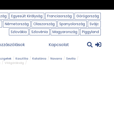
szág
Egyesült Királyság
Franciaország
Görögország
o
Németország
Olaszország
Spanyolország
Svájc
Szlovákia
Szlovénia
Magyarország
Piggyland
ozzászólások
Kapcsolat
szigetek
Kasztília
Katalónia
Navarra
Sevilla
k
Világörökség