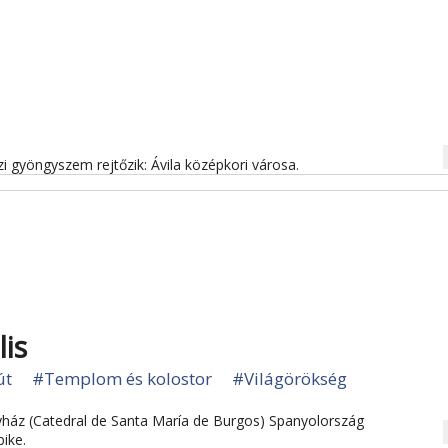
na
i gyöngyszem rejtőzik: Ávila középkori városa.
lis
út
#Templom és kolostor
#Világörökség
ház (Catedral de Santa María de Burgos) Spanyolország
na
ike.