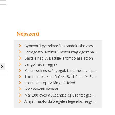
Népszerű
Gyönyörű gyerekbarát strandok Olaszországban - megmutatjuk a 15 legjobbat
Ferragosto: Amikor Olaszország egész nap nyaral
Bastille nap: A Bastille lerombolása az önkényuralom végét jelentette
Lángolnak a hegyek
vigate_next
Kullancsok és szúnyogok terjednek az alpesi legelőkön
Tombolnak az erdőtüzek Szicíliában és Szardínián
Szent Iván-éj – A lángoló folyó
Graz adventi vásárai
Már 200 éves a „Csendes éj! Szentséges éj!”
A nyári napforduló éjjelén legendás hegyi tüzek világítják meg Zugspitzét