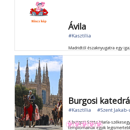
Ávila
#Kasztília
Madridtól északnyugatra egy igaz
Burgosi katedrá
#Kasztília
#Szent Jakab-
A burgosi Santa María-székesegy
templomainak egyik legismertebb