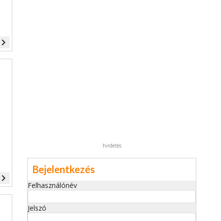
vigate_next
hirdetés
Bejelentkezés
vigate_next
Felhasználónév
Jelszó