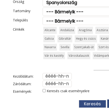
Ország
Tartomány
Település
Címkék
Alicante
Andalúzia
Aragónia
Asztúria
Galicia
Gibraltár
Hegy és csúcs
Kanár
Navarra
Sevilla
Szent Jakab-út
Szirt és
Vár és kastély
Városkalauzok
Vidámpark
Kezdődátum:
Záródátum:
Keresés csak eseményekre
Események: