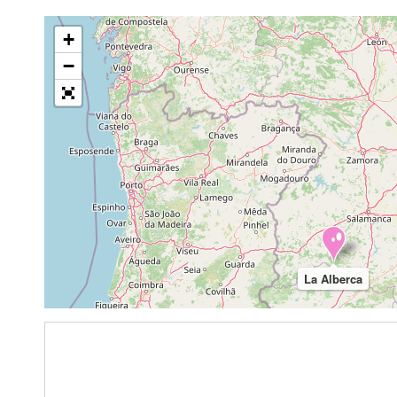
+
−
La Alberca