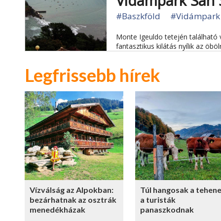
Vidámpark San 
#Baszkföld
#Vidámpark
Monte Igeuldo tetején található 
fantasztikus kilátás nyílik az öböl
Legfrissebb hírek
Vízválság az Alpokban:
Túl hangosak a tehene
bezárhatnak az osztrák
a turisták
menedékházak
panaszkodnak