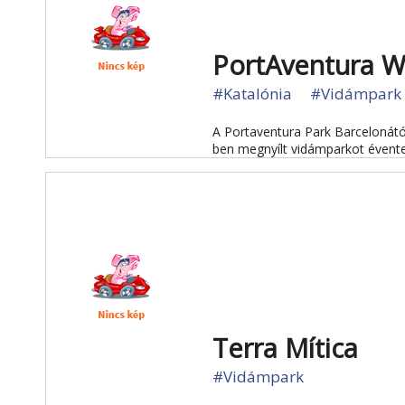
PortAventura W
#Katalónia
#Vidámpark
A Portaventura Park Barcelonától
ben megnyílt vidámparkot évente 4
Terra Mítica
#Vidámpark