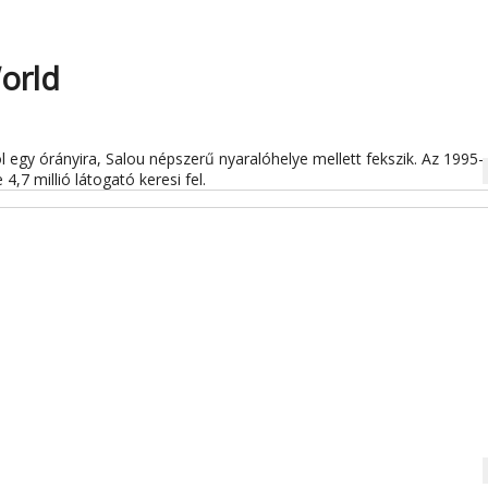
orld
 egy órányira, Salou népszerű nyaralóhelye mellett fekszik. Az 1995-
na
,7 millió látogató keresi fel.
na