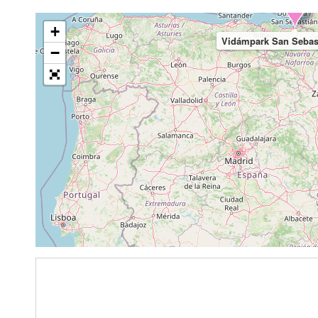
+
Vidámpark San Sebast
−