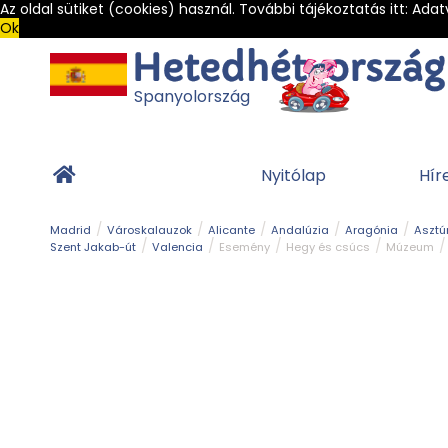
Az oldal sütiket (cookies) használ. További tájékoztatás itt:
Adat
Ok
Spanyolország
Nyitólap
Hír
Madrid
Városkalauzok
Alicante
Andalúzia
Aragónia
Asztú
Szent Jakab-út
Valencia
Esemény
Hegy és csúcs
Múzeum