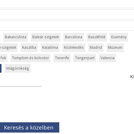
Bakancslista
Baleár-szigetek
Barcelona
Baszkföld
Esemény
i-szigetek
Kasztília
Katalónia
Közlekedés
Madrid
Múzeum
 fok
Templom és kolostor
Tenerife
Tengerpart
Valencia
Világörökség
Ki
Keresés a közelben