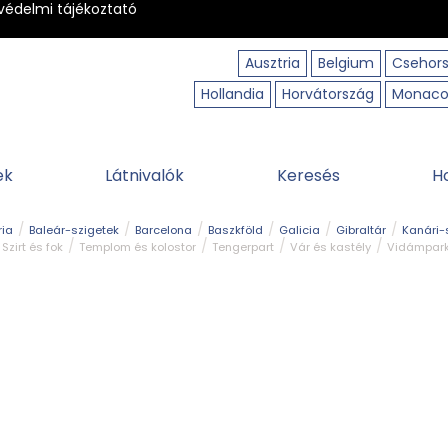
védelmi tájékoztató
Ausztria
Belgium
Csehor
Hollandia
Horvátország
Monac
ek
Látnivalók
Keresés
H
ria
Baleár-szigetek
Barcelona
Baszkföld
Galicia
Gibraltár
Kanári-
Szirt és fok
Templom és kolostor
Tengerpart
Vár és kastély
Vidámpar