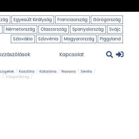
szág
Egyesült Királyság
Franciaország
Görögország
o
Németország
Olaszország
Spanyolország
Svájc
Szlovákia
Szlovénia
Magyarország
Piggyland
ozzászólások
Kapcsolat
szigetek
Kasztília
Katalónia
Navarra
Sevilla
k
Világörökség