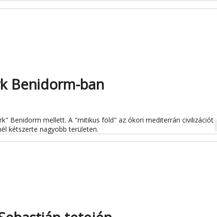
ark Benidorm-ban
k" Benidorm mellett. A "mitikus föld" az ókori mediterrán civilizációt
na
dnél kétszerte nagyobb területen.