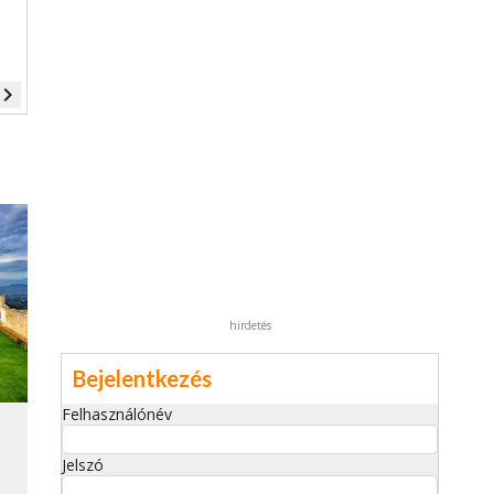
vigate_next
hirdetés
Bejelentkezés
Felhasználónév
Jelszó