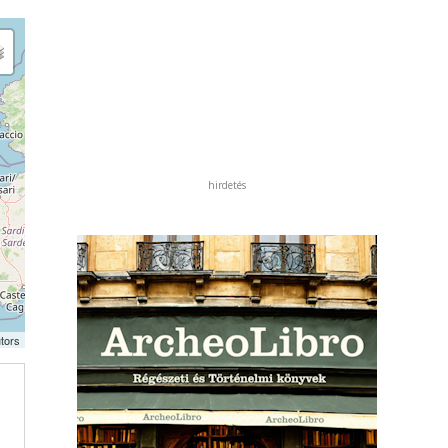
hirdetés
tors