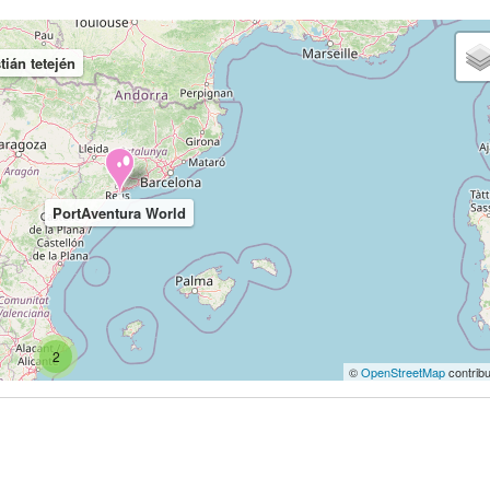
ián tetején
PortAventura World
2
©
OpenStreetMap
contribu