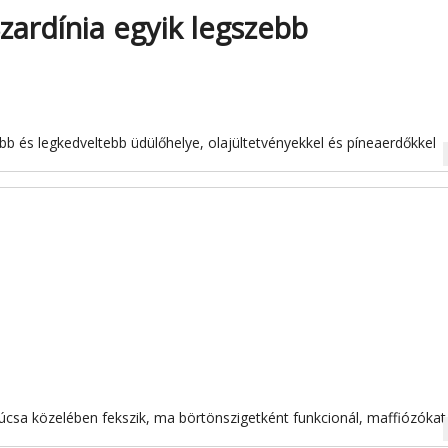
Szardínia egyik legszebb
abb és legkedveltebb üdülőhelye, olajültetvényekkel és píneaerdőkkel
na
csúcsa közelében fekszik, ma börtönszigetként funkcionál, maffiózókat
na