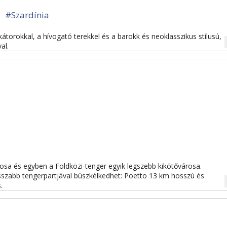
#Szardínia
átorokkal, a hívogató terekkel és a barokk és neoklasszikus stílusú,
na
al.
rosa és egyben a Földközi-tenger egyik legszebb kikötővárosa.
osszabb tengerpartjával büszkélkedhet: Poetto 13 km hosszú és
na
.