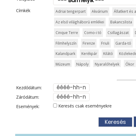
Címkék
Adriai tengerpart
Akvárium
Állatkert és
Az első világháború emlékei
Bakancslista
Cinque Terre
Como-i tó
Csillagászat
Filmhelyszín
Firenze
Friuli
Garda-tó
Kalandpark
Kerékpár
Kilátó
Közleked
Múzeum
Nápoly
Nyaralóhelyek
Ókor
San Marino
Síparadicsom
Strand és für
Szicília
Sziget
Szirt és fok
Szurdok
Kezdődátum:
Toszkán tengerpart
Toszkána
Trentino
Záródátum:
Keresés csak eseményekre
Események:
Városkalauzok
Városok
Vatikán
Velen