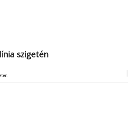
ínia szigetén
na
etén.