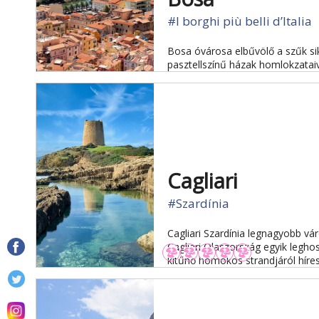
#I borghi più belli d’Italia
Bosa óvárosa elbűvölő a szűk sik
pasztellszínű házak homlokzataiv
Cagliari
#Szardínia
Cagliari Szardínia legnagyobb vá
Cagliari Olaszország egyik legh
kitűnő homokos strandjáról híres