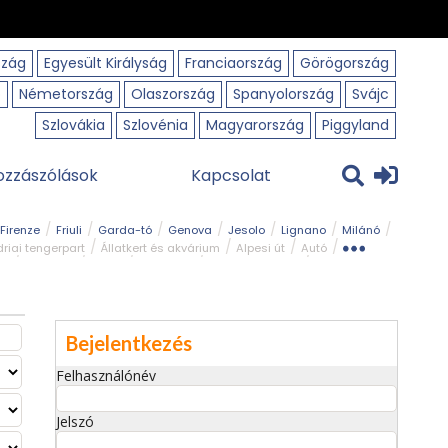
szág
Egyesült Királyság
Franciaország
Görögország
o
Németország
Olaszország
Spanyolország
Svájc
Szlovákia
Szlovénia
Magyarország
Piggyland
ozzászólások
Kapcsolat
Firenze
Friuli
Garda-tó
Genova
Jesolo
Lignano
Milánó
riai tengerpart
Állatkert és akvárium
Alpesi út
Autó
rk
Kerékpár
Kilátó
Legszebb
Ligur tengerpart
Szirt és fok
Szurdok
Tavak
Templom és kolostor
Bejelentkezés
Felhasználónév
Jelszó