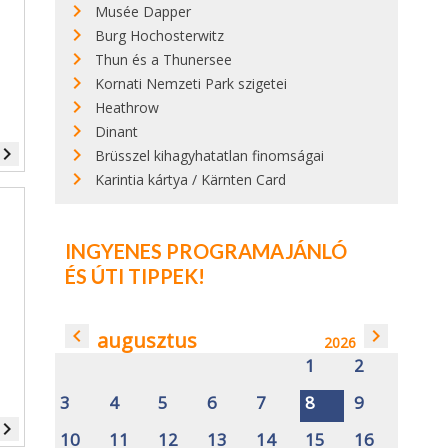
Musée Dapper
Burg Hochosterwitz
Thun és a Thunersee
Kornati Nemzeti Park szigetei
Heathrow
Dinant
vigate_next
Brüsszel kihagyhatatlan finomságai
Karintia kártya / Kärnten Card
INGYENES PROGRAMAJÁNLÓ
ÉS ÚTI TIPPEK!
navigate_before
navigate_next
augusztus
2026
1
2
3
4
5
6
7
8
9
vigate_next
10
11
12
13
14
15
16