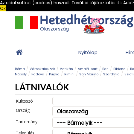
Az oldal sütiket (cookies) használ. További tájékoztatás itt:
Adat
Ok
Olaszország
Nyitólap
Hír
Róma
Városkalauzok
Vatikán
Amalfi-part
Bari
Bibione
B
Nápoly
Padova
Puglia
Rimini
San Marino
Szardínia
Szicíl
Barlang
Bob
Esemény
Ételek és 
LÁTNIVALÓK
Magyar emlékek
Múzeum
Nyaralóhelyek
Ókor
Panoráma út
Tengerpart
Toszkán tengerpart
Túra
Vár és kastély
Világörö
Kulcsszó
Ország
Tartomány
Település