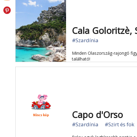
Cala Goloritzè, 
#Szardínia
Minden Olaszország-rajongó figye
található!
Capo d'Orso
#Szardínia
#Szirt és fok