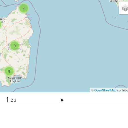
4
9
8
©
OpenStreetMap
contribu
1
▶
2
3