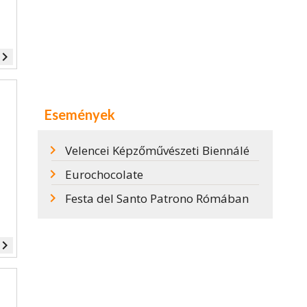
vigate_next
Események
Velencei Képzőművészeti Biennálé
Eurochocolate
Festa del Santo Patrono Rómában
vigate_next