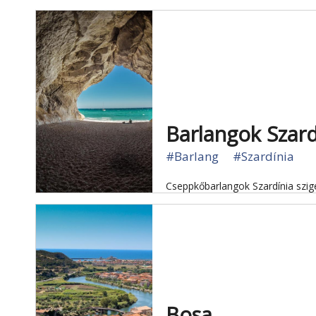
Barlangok Szard
#Barlang
#Szardínia
Cseppkőbarlangok Szardínia szig
Bosa