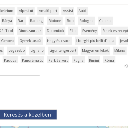
 akvárium
Alpesi út
Amalfi-part
Assisi
Autó
Bánya
Bari
Barlang
Bibione
Bob
Bologna
Catania
Dél-Tirol
Dinoszaurusz
Dolomitok
Elba
Esemény
Ételek és recep
Genova
Gyerek túraút
Hegy és csúcs
I borghi più belli d’Italia
Jeso
és
Legszebb
Lignano
Ligur tengerpart
Magyar emlékek
Milánó
Padova
Panoráma út
Park és kert
Puglia
Rimini
Róma
Ki
dő
Szabadidőpark
Szánkópálya
Szardínia
Szentek és ereklyék
Tavak
Templom és kolostor
Tengerpart
Természet
Torino
Trieszt
Túra
Üdülési kártya
Umbria
Ünnepek
Vár és kastély
ce
Verona
Világörökség
Vízesés
Vízipark
Zöldturista
Keresés a közelben