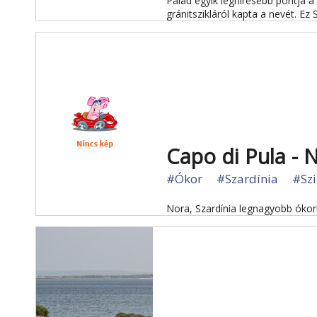
Palau egyik leghíresebb pontja 
gránitszikláról kapta a nevét. Ez 
Capo di Pula - 
#Ókor
#Szardínia
#Szi
Nora, Szardínia legnagyobb ókori 