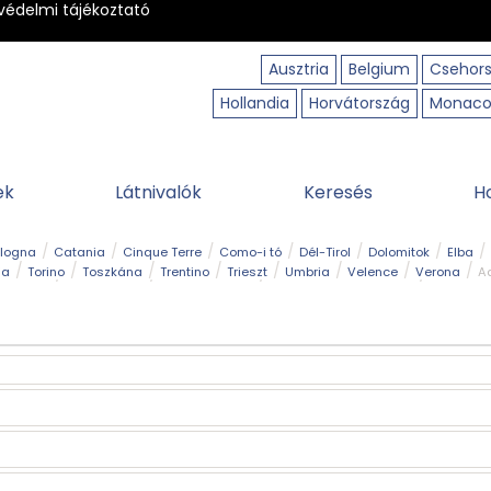
védelmi tájékoztató
Ausztria
Belgium
Csehor
Hollandia
Horvátország
Monac
ek
Látnivalók
Keresés
H
ologna
Catania
Cinque Terre
Como-i tó
Dél-Tirol
Dolomitok
Elba
ia
Torino
Toszkána
Trentino
Trieszt
Umbria
Velence
Verona
Ad
receptek
Filmhelyszín
Hegy és csúcs
I borghi più belli d’Italia
Kalandpa
Park és kert
Szabadidőpark
Szánkópálya
Szentek és ereklyék
Sziget
kség
Vízesés