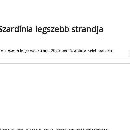
Szardínia legszebb strandja
lmébe: a legszebb strand 2025-ben Szardínia keleti partján
na