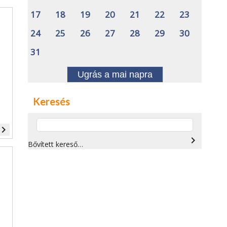
17
18
19
20
21
22
23
24
25
26
27
28
29
30
31
Ugrás a mai napra
Keresés
vigate_next
navigate_next
Bővített kereső…