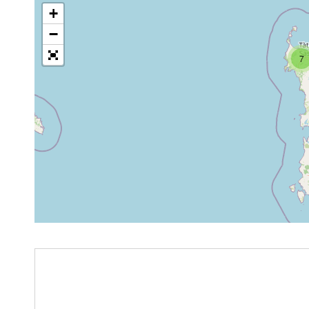
+
−
7