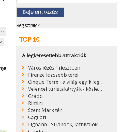
Regisztrálok
tek
TOP 10
lo
A legkeresettebb attrakciók
Városnézés Triesztben
nyit
Firenze legszebb terei
Cinque Terre - a világ egyik legszebb partszakasza
Velencei turistakártyák - közlekedés Velencében
Grado
Rimini
Szent Márk tér
Cagliari
Lignano - Strandok, látnivalók, kirándulóhelyek
Caorle