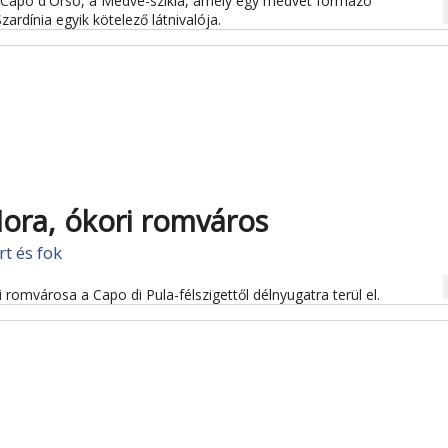
a Capo d'Orso, a Medve-szikla, amely egy medvét formázó
na
Szardínia egyik kötelező látnivalója.
Nora, ókori romváros
rt és fok
na
romvárosa a Capo di Pula-félszigettől délnyugatra terül el.