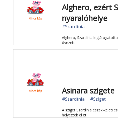
Alghero, ezért 
nyaralóhelye
#Szardínia
Alghero, Szardínia leglátogatott
övezett.
Asinara szigete
#Szardínia
#Sziget
A sziget Szardinia észak-keleti 
helyeztek el itt.