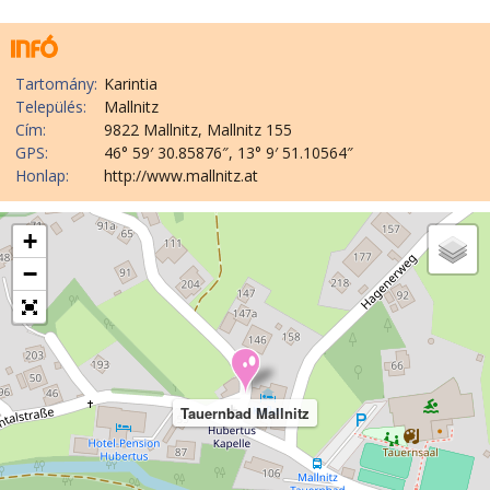
Tartomány:
Karintia
Település:
Mallnitz
Cím:
9822 Mallnitz, Mallnitz 155
GPS:
46° 59′ 30.85876″, 13° 9′ 51.10564″
Honlap:
http://www.mallnitz.at
+
−
Tauernbad Mallnitz