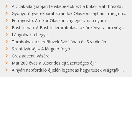
A cicák világnapján fényképeztük ezt a bokor alatt hűsölő cicát Kisorosziban
Gyönyörű gyerekbarát strandok Olaszországban - megmutatjuk a 15 legjobbat
Ferragosto: Amikor Olaszország egész nap nyaral
Bastille nap: A Bastille lerombolása az önkényuralom végét jelentette
Lángolnak a hegyek
Tombolnak az erdőtüzek Szicíliában és Szardínián
Szent Iván-éj – A lángoló folyó
Graz adventi vásárai
Már 200 éves a „Csendes éj! Szentséges éj!”
A nyári napforduló éjjelén legendás hegyi tüzek világítják meg Zugspitzét