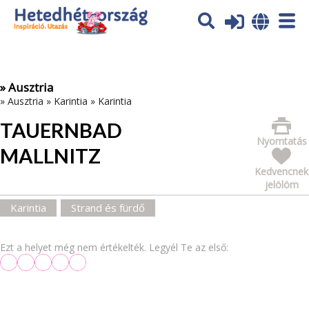
Az oldal sütiket (cookies) használ. További tájékoztatás itt:
Adatvédelmi tájékoztató
Ok
» Ausztria
»
Ausztria
»
Karintia
»
Karintia
TAUERNBAD
Nyomtatás
MALLNITZ
Kedvencnek
jelölöm
Karintia
Strand és fürdő
Ezt a helyet még nem értékelték. Legyél Te az első: