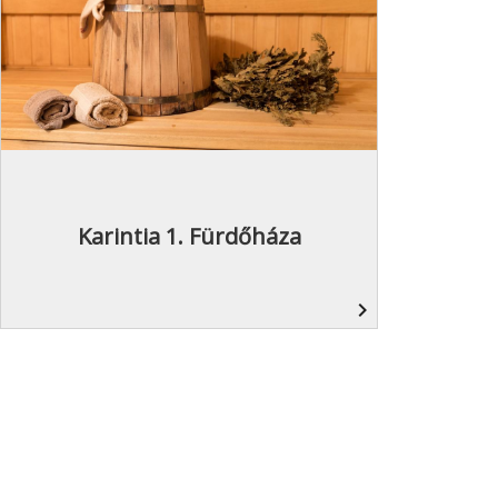
Karintia 1. Fürdőháza
navigate_next