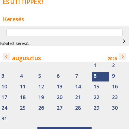
ÉS ÚTI TIPPEK!
Keresés
navigate_next
Bővített kereső…
navigate_before
navigate_next
augusztus
2026
1
2
3
4
5
6
7
8
9
10
11
12
13
14
15
16
17
18
19
20
21
22
23
24
25
26
27
28
29
30
31