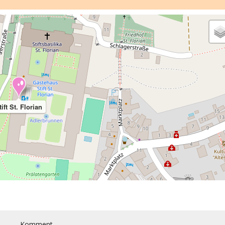
tift St. Florian
Komment