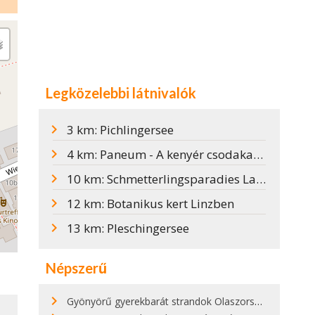
Legközelebbi látnivalók
3 km: Pichlingersee
4 km: Paneum - A kenyér csodakamrája
10 km: Schmetterlingsparadies Langschlägerwald
12 km: Botanikus kert Linzben
13 km: Pleschingersee
Népszerű
Gyönyörű gyerekbarát strandok Olaszországban - megmutatjuk a 15 legjobbat