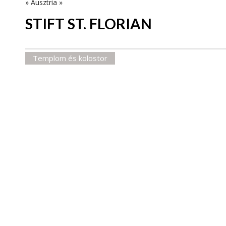
»
Ausztria
»
STIFT ST. FLORIAN
Templom és kolostor