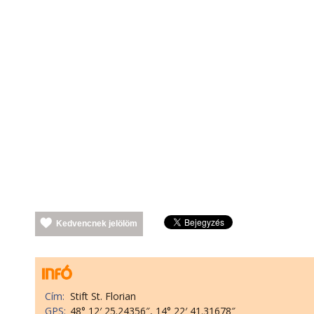
Kedvencnek jelölöm
Cím:
Stift St. Florian
GPS:
48° 12′ 25.24356″, 14° 22′ 41.31678″