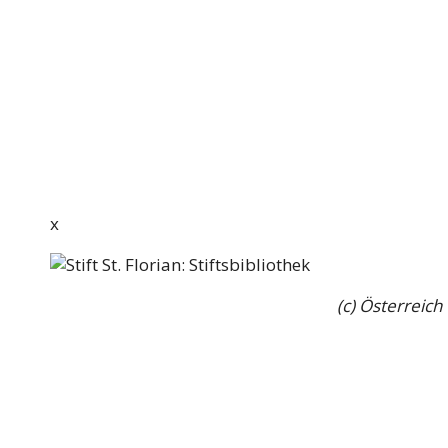
x
(c) Österreic