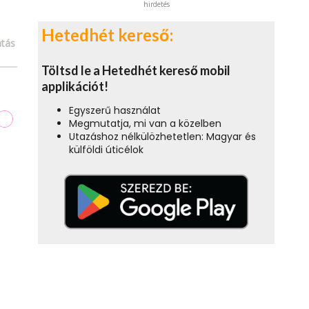
hirdetés
Hetedhét kereső:
tás
Töltsd le a Hetedhét kereső mobil
applikációt!
Egyszerű használat
Megmutatja, mi van a közelben
Utazáshoz nélkülözhetetlen: Magyar és
külföldi úticélok