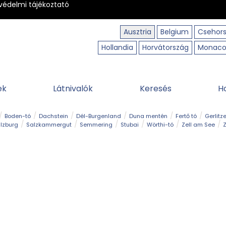
védelmi tájékoztató
Ausztria
Belgium
Csehor
Hollandia
Horvátország
Monac
ek
Látnivalók
Keresés
H
Boden-tó
Dachstein
Dél-Burgenland
Duna mentén
Fertő tó
Gerlitz
lzburg
Salzkammergut
Semmering
Stubai
Wörthi-tó
Zell am See
Z
úraút
Határélmény
Hegy és csúcs
Hegyi gyerekvilág
Húsvét
Kaland
Régiók
Sisi nyomában
Strand és fürdő
Szabadidőpark
Szurdok
T