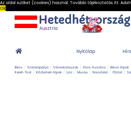
Az oldal sütiket (cookies) használ. További tájékoztatás itt:
Adat
Ok
Ausztria
Nyitólap
Hír
Bécs
Szánkópálya
Városkalauzok
Alsó-Ausztria
Bécsi Alpok
Kelet-Tirol
Kitzbüheli Alpok
Linz
Murau
Nassfeld
Ötztal
Sa
Alpesi út
Ásványok & Kristályok
Barlang
Bob
Csúszda
Esemény
Gleccser
Gyerek t
Múzeum
Óriásroller és mountaincart
Osztrák ételek
Park és kert
Túra
Vár és kastély
Világörökség
Vízesés
Zöldturista