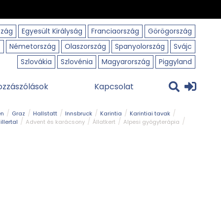
szág
Egyesült Királyság
Franciaország
Görögország
o
Németország
Olaszország
Spanyolország
Svájc
Szlovákia
Szlovénia
Magyarország
Piggyland
ozzászólások
Kapcsolat
en
Graz
Hallstatt
Innsbruck
Karintia
Karintiai tavak
illertal
Advent és karácsony
Állatkert
Alpesi gyógyterápia
park
Kerékpár
Kilátó
Korcsolyapálya
Magyar kapcsolat
avak
Tél
Téli túrázás
Templom és kolostor
Természeti park