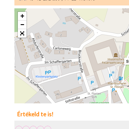
+
−
S
Értékeld te is!