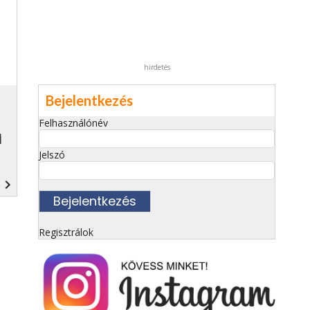
hirdetés
Bejelentkezés
Felhasználónév
i
Jelszó
navigate_next
Regisztrálok