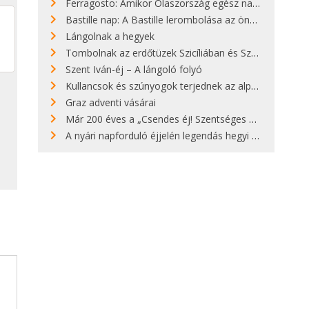
Ferragosto: Amikor Olaszország egész nap nyaral
Bastille nap: A Bastille lerombolása az önkényuralom végét jelentette
Lángolnak a hegyek
Tombolnak az erdőtüzek Szicíliában és Szardínián
Szent Iván-éj – A lángoló folyó
Kullancsok és szúnyogok terjednek az alpesi legelőkön
Graz adventi vásárai
Már 200 éves a „Csendes éj! Szentséges éj!”
A nyári napforduló éjjelén legendás hegyi tüzek világítják meg Zugspitzét