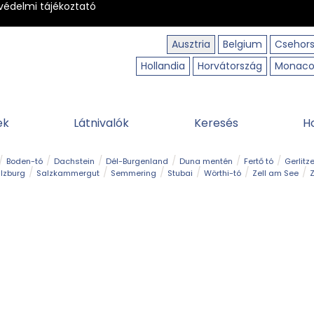
védelmi tájékoztató
Ausztria
Belgium
Csehor
Hollandia
Horvátország
Monac
ek
Látnivalók
Keresés
H
Boden-tó
Dachstein
Dél-Burgenland
Duna mentén
Fertő tó
Gerlitz
lzburg
Salzkammergut
Semmering
Stubai
Wörthi-tó
Zell am See
Z
úraút
Határélmény
Hegy és csúcs
Hegyi gyerekvilág
Húsvét
Kaland
Régiók
Sisi nyomában
Strand és fürdő
Szabadidőpark
Szurdok
T