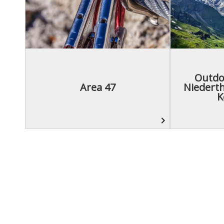
Outdo
Area 47
Niedert
K
navigate_next