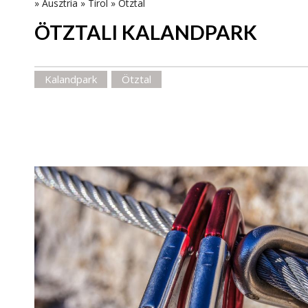
»
Ausztria
»
Tirol
»
Ötztal
ÖTZTALI KALANDPARK
Kalandpark
Ötztal