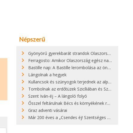
Népszerű
Gyönyörű gyerekbarát strandok Olaszországban - megmutatjuk a 15 legjobbat
Ferragosto: Amikor Olaszország egész nap nyaral
Bastille nap: A Bastille lerombolása az önkényuralom végét jelentette
Lángolnak a hegyek
Kullancsok és szúnyogok terjednek az alpesi legelőkön
Tombolnak az erdőtüzek Szicíliában és Szardínián
Szent Iván-éj – A lángoló folyó
Ősszel feltárulnak Bécs és környékének rendkívüli építészeti kincsei
Graz adventi vásárai
Már 200 éves a „Csendes éj! Szentséges éj!”