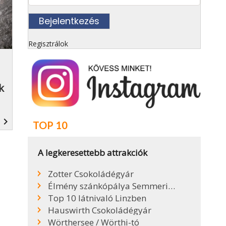
Regisztrálok
k
navigate_next
TOP 10
A legkeresettebb attrakciók
Zotter Csokoládégyár
Élmény szánkópálya Semmeringen
Top 10 látnivaló Linzben
Hauswirth Csokoládégyár
Wörthersee / Wörthi-tó