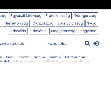
szág
Egyesült Királyság
Franciaország
Görögország
o
Németország
Olaszország
Spanyolország
Svájc
Szlovákia
Szlovénia
Magyarország
Piggyland
ozzászólások
Kapcsolat
en
Graz
Hallstatt
Innsbruck
Karintia
Karintiai tavak
illertal
Advent és karácsony
Állatkert
Alpesi gyógyterápia
park
Kerékpár
Kilátó
Korcsolyapálya
Magyar kapcsolat
avak
Tél
Téli túrázás
Templom és kolostor
Természeti park