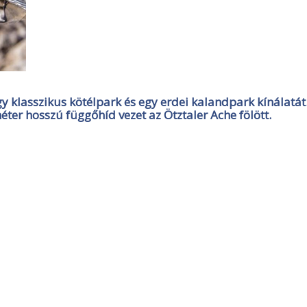
y klasszikus kötélpark és egy erdei kalandpark kínálatát
ter hosszú függőhíd vezet az Ötztaler Ache fölött.