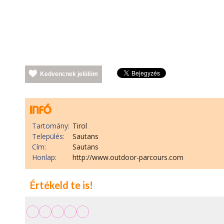
Kedvencnek jelölöm
Tartomány:
Tirol
Település:
Sautans
Cím:
Sautans
Honlap:
http://www.outdoor-parcours.com
Értékeld te is!