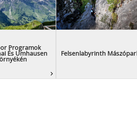
or Programok
hai És Umhausen
Felsenlabyrinth Mászópar
örnyékén
navigate_next