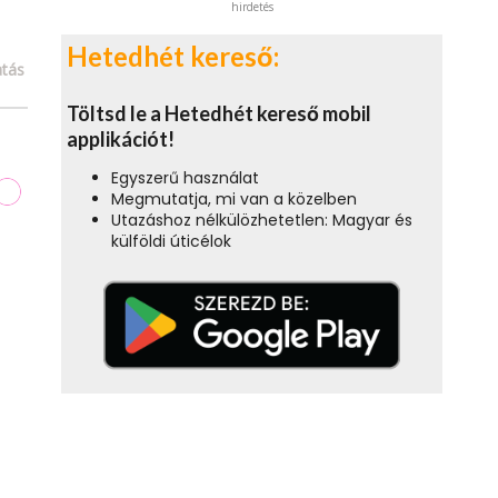
hirdetés
Hetedhét kereső:
tás
Töltsd le a Hetedhét kereső mobil
applikációt!
Egyszerű használat
Megmutatja, mi van a közelben
Utazáshoz nélkülözhetetlen: Magyar és
külföldi úticélok