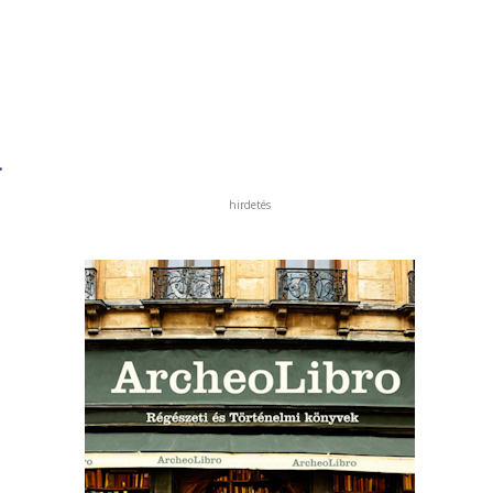
.
hirdetés