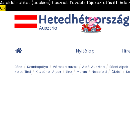
Az oldal sütiket (cookies) használ. További tájékoztatás itt:
Adat
Ok
Ausztria
Nyitólap
Hír
Bécs
Szánkópálya
Városkalauzok
Alsó-Ausztria
Bécsi Alpok
Kelet-Tirol
Kitzbüheli Alpok
Linz
Murau
Nassfeld
Ötztal
Sa
Alpesi út
Ásványok & Kristályok
Barlang
Bob
Csúszda
Esemény
Gleccser
Gyerek t
Múzeum
Óriásroller és mountaincart
Osztrák ételek
Park és kert
Túra
Vár és kastély
Világörökség
Vízesés
Zöldturista