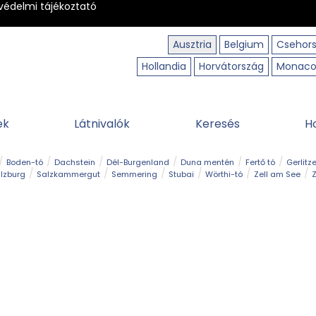
védelmi tájékoztató
Ausztria
Belgium
Csehor
Hollandia
Horvátország
Monac
ek
Látnivalók
Keresés
H
Boden-tó
Dachstein
Dél-Burgenland
Duna mentén
Fertő tó
Gerlitz
lzburg
Salzkammergut
Semmering
Stubai
Wörthi-tó
Zell am See
Z
úraút
Határélmény
Hegy és csúcs
Hegyi gyerekvilág
Húsvét
Kaland
Régiók
Sisi nyomában
Strand és fürdő
Szabadidőpark
Szurdok
T