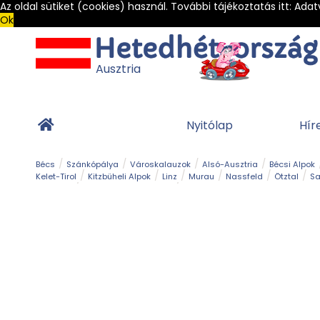
Az oldal sütiket (cookies) használ. További tájékoztatás itt:
Adat
Ok
Ausztria
Nyitólap
Hír
Bécs
Szánkópálya
Városkalauzok
Alsó-Ausztria
Bécsi Alpok
Kelet-Tirol
Kitzbüheli Alpok
Linz
Murau
Nassfeld
Ötztal
Sa
Alpesi út
Ásványok & Kristályok
Barlang
Bob
Csúszda
Esemény
Gleccser
Gyerek t
Múzeum
Óriásroller és mountaincart
Osztrák ételek
Park és kert
Túra
Vár és kastély
Világörökség
Vízesés
Zöldturista