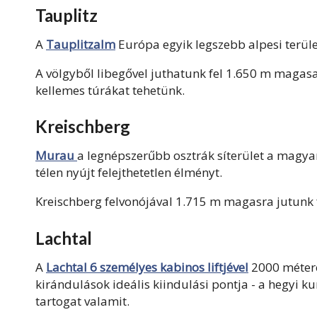
Tauplitz
A
Tauplitzalm
Európa egyik legszebb alpesi terüle
A völgyből libegővel juthatunk fel 1.650 m magas
kellemes túrákat tehetünk.
Kreischberg
Murau
a legnépszerűbb osztrák síterület a magya
télen nyújt felejthetetlen élményt.
Kreischberg felvonójával 1.715 m magasra jutunk fe
Lachtal
A
Lachtal 6 személyes kabinos liftjével
2000 métere
kirándulások ideális kiindulási pontja - a hegyi
tartogat valamit.