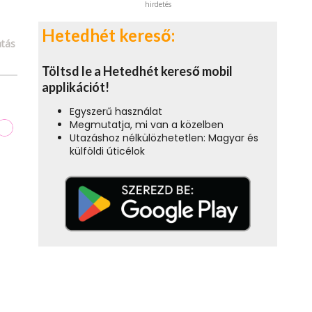
hirdetés
Hetedhét kereső:
tás
Töltsd le a Hetedhét kereső mobil
applikációt!
Egyszerű használat
Megmutatja, mi van a közelben
Utazáshoz nélkülözhetetlen: Magyar és
külföldi úticélok