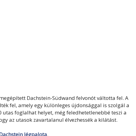
megépített Dachstein-Südwand felvonót váltotta fel. A
lték fel, amely egy különleges újdonsággal is szolgál a
 utas foglalhat helyet, még feledhetetlenebbé teszi a
hogy az utasok zavartalanul élvezhessék a kilátást.
Dachstein Jégpalota
.