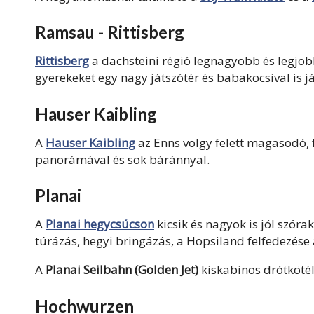
Ramsau - Rittisberg
Rittisberg
a dachsteini régió legnagyobb és legjo
gyerekeket egy nagy játszótér és babakocsival is j
Hauser Kaibling
A
Hauser Kaibling
az Enns völgy felett magasodó, 
panorámával és sok báránnyal.
Planai
A
Planai hegycsúcson
kicsik és nagyok is jól szóra
túrázás, hegyi bringázás, a Hopsiland felfedezése 
A
Planai Seilbahn (Golden Jet)
kiskabinos drótköté
Hochwurzen