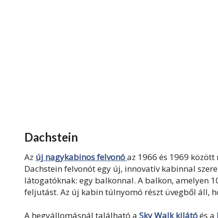
Dachstein
Az
új nagykabinos felvonó
az 1966 és 1969 között 
Dachstein felvonót egy új, innovatív kabinnal szere
látogatóknak: egy balkonnal. A balkon, amelyen 10
feljutást. Az új kabin túlnyomó részt üvegből áll, 
A hegyállomásnál található a
Sky Walk kilátó
és a