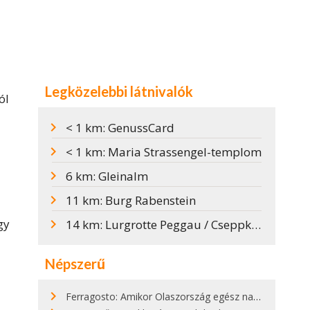
Legközelebbi látnivalók
ól
< 1 km: GenussCard
< 1 km: Maria Strassengel-templom
6 km: Gleinalm
11 km: Burg Rabenstein
gy
14 km: Lurgrotte Peggau / Cseppkőbarlang
Népszerű
Ferragosto: Amikor Olaszország egész nap nyaral