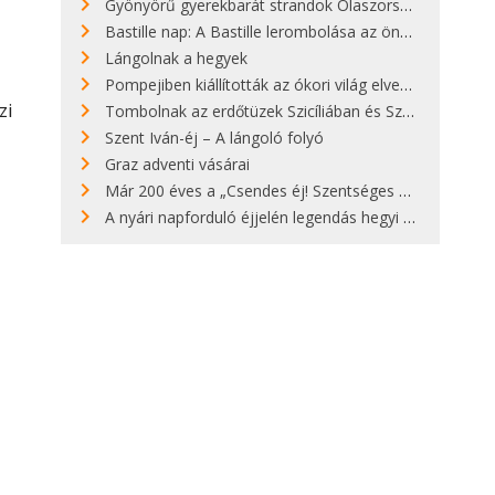
Gyönyörű gyerekbarát strandok Olaszországban - megmutatjuk a 15 legjobbat
Bastille nap: A Bastille lerombolása az önkényuralom végét jelentette
Lángolnak a hegyek
Pompejiben kiállították az ókori világ elveszett híres szobrának másolatát
zi
Tombolnak az erdőtüzek Szicíliában és Szardínián
Szent Iván-éj – A lángoló folyó
Graz adventi vásárai
Már 200 éves a „Csendes éj! Szentséges éj!”
A nyári napforduló éjjelén legendás hegyi tüzek világítják meg Zugspitzét