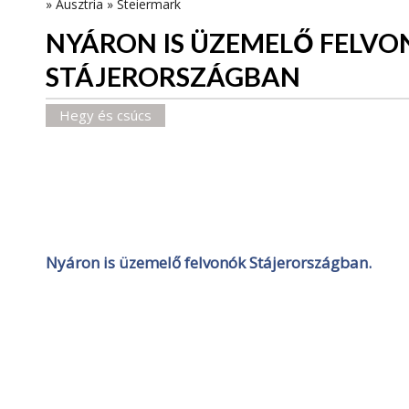
»
Ausztria
»
Steiermark
NYÁRON IS ÜZEMELŐ FELV
STÁJERORSZÁGBAN
Hegy és csúcs
Nyáron is üzemelő felvonók Stájerországban.