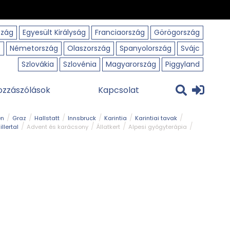
szág
Egyesült Királyság
Franciaország
Görögország
o
Németország
Olaszország
Spanyolország
Svájc
Szlovákia
Szlovénia
Magyarország
Piggyland
ozzászólások
Kapcsolat
en
Graz
Hallstatt
Innsbruck
Karintia
Karintiai tavak
illertal
Advent és karácsony
Állatkert
Alpesi gyógyterápia
park
Kerékpár
Kilátó
Korcsolyapálya
Magyar kapcsolat
avak
Tél
Téli túrázás
Templom és kolostor
Természeti park