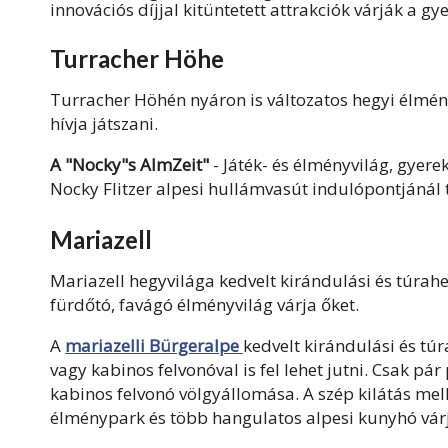
innovációs díjjal kitüntetett attrakciók várják a gy
Turracher Höhe
Turracher Höhén nyáron is változatos hegyi élmén
hívja játszani.
A "Nocky"s AlmZeit"
- Játék- és élményvilág, gyer
Nocky Flitzer alpesi hullámvasút indulópontjánál 
Mariazell
Mariazell hegyvilága kedvelt kirándulási és túrah
fürdőtó, favágó élményvilág várja őket.
A
mariazelli Bürgeralpe
kedvelt kirándulási és tú
vagy kabinos felvonóval is fel lehet jutni. Csak pár
kabinos felvonó völgyállomása. A szép kilátás mell
élménypark és több hangulatos alpesi kunyhó várj