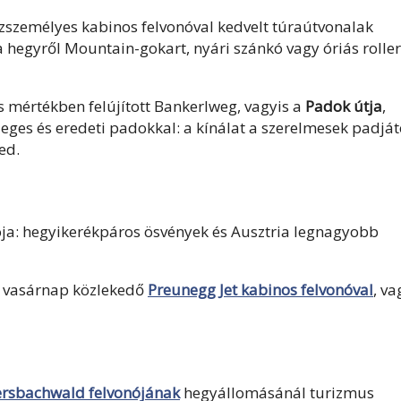
zszemélyes kabinos felvonóval kedvelt túraútvonalak
a hegyről Mountain-gokart, nyári szánkó vagy óriás roller
s mértékben felújított Bankerlweg, vagyis a
Padok útja
,
ges és eredeti padokkal: a kínálat a szerelmesek padját
jed.
dója: hegyikerékpáros ösvények és Ausztria legnagyobb
s vasárnap közlekedő
Preunegg Jet kabinos felvonóval
, va
rsbachwald felvonójának
hegyállomásánál turizmus