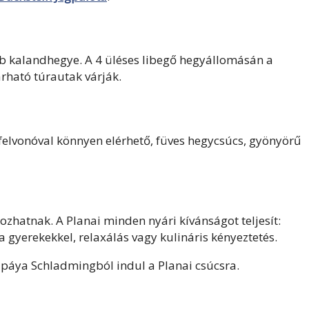
bb kalandhegye. A 4 üléses libegő hegyállomásán a
árható túrautak várják.
felvonóval könnyen elérhető, füves hegycsúcs, gyönyörű
kozhatnak. A Planai minden nyári kívánságot teljesít:
a gyerekekkel, relaxálás vagy kulináris kényeztetés.
lpáya Schladmingból indul a Planai csúcsra.