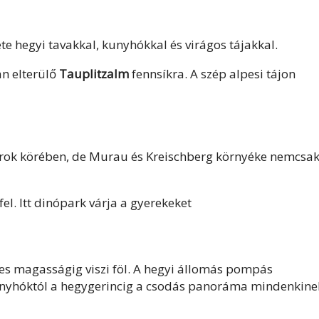
te hegyi tavakkal, kunyhókkal és virágos tájakkal.
an elterülő
Tauplitzalm
fennsíkra. A szép alpesi tájon
rok körében, de
Murau és Kreischberg környéke nemcsa
l. Itt dinópark várja a gyerekeket
s magasságig viszi föl. A hegyi állomás pompás
 kunyhóktól a hegygerincig a csodás panoráma mindenkine