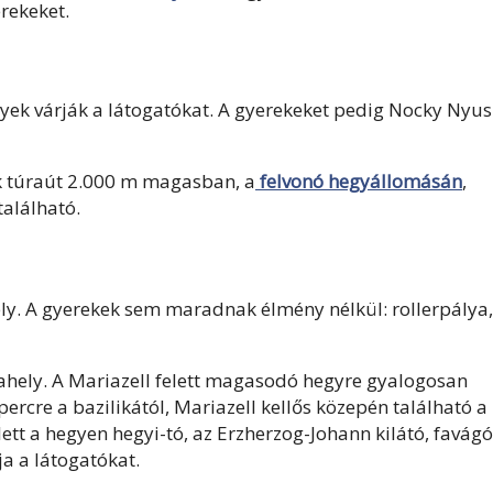
erekeket.
yek várják a látogatókat. A gyerekeket pedig Nocky Nyus
ek túraút 2.000 m magasban, a
felvonó hegyállomásán
,
található.
ely. A gyerekek sem maradnak élmény nélkül: rollerpálya,
rahely. A Mariazell felett magasodó hegyre gyalogosan
 percre a bazilikától, Mariazell kellős közepén található a
ett a hegyen hegyi-tó, az Erzherzog-Johann kilátó, favágó
a a látogatókat.