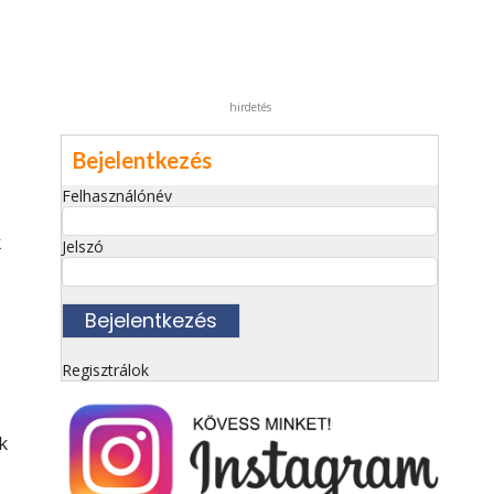
hirdetés
Bejelentkezés
Felhasználónév
k
Jelszó
Regisztrálok
k