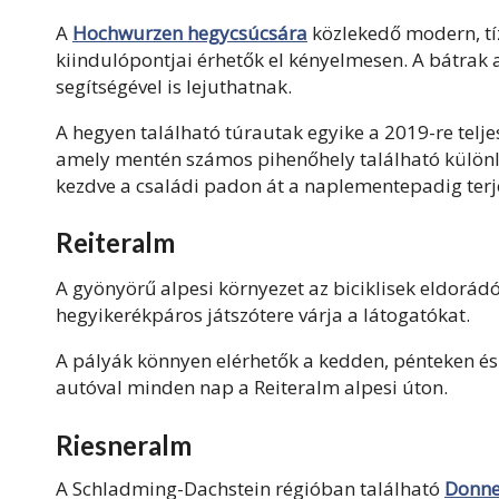
A
Hochwurzen hegycsúcsára
közlekedő modern, tí
kiindulópontjai érhetők el kényelmesen. A bátrak 
segítségével is lejuthatnak.
A hegyen található túrautak egyike a 2019-re telje
amely mentén számos pihenőhely található különle
kezdve a családi padon át a naplementepadig ter
Reiteralm
A gyönyörű alpesi környezet az biciklisek eldorá
hegyikerékpáros játszótere várja a látogatókat.
A pályák könnyen elérhetők a kedden, pénteken é
autóval minden nap a
Reiteralm alpesi úton.
Riesneralm
A Schladming-Dachstein régióban található
Donne