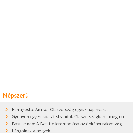
Népszerű
Ferragosto: Amikor Olaszország egész nap nyaral
Gyönyörű gyerekbarát strandok Olaszországban - megmutatjuk a 15 legjobbat
Bastille nap: A Bastille lerombolása az önkényuralom végét jelentette
Lángolnak a hegyek