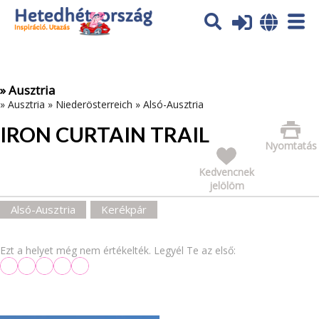
Az oldal sütiket (cookies) használ. További tájékoztatás itt:
Adatvédelmi tájékoztató
Ok
» Ausztria
»
Ausztria
»
Niederösterreich
»
Alsó-Ausztria
IRON CURTAIN TRAIL
Nyomtatás
Kedvencnek
jelölöm
Alsó-Ausztria
Kerékpár
Ezt a helyet még nem értékelték. Legyél Te az első: