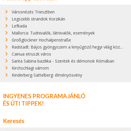
Városnézés Triesztben
Legszebb strandok Korzikán
Lefkada
Mallorca: Tudnivalók, látnivalók, események
Großglockner Hochalpenstraße
Radstadt: Bájos gyöngyszem a lenyűgöző hegyi világ közepén
Cainua etruszk város
Santa Sabina bazilika - Szentek és démonok Rómában
Kirchschlagi várrom
Kinderberg-Sattelberg: élményösvény
INGYENES PROGRAMAJÁNLÓ
ÉS ÚTI TIPPEK!
Keresés