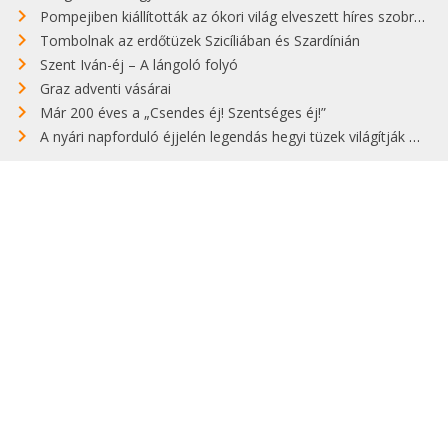
Pompejiben kiállították az ókori világ elveszett híres szobrának másolatát
Tombolnak az erdőtüzek Szicíliában és Szardínián
Szent Iván-éj – A lángoló folyó
Graz adventi vásárai
Már 200 éves a „Csendes éj! Szentséges éj!”
A nyári napforduló éjjelén legendás hegyi tüzek világítják meg Zugspitzét