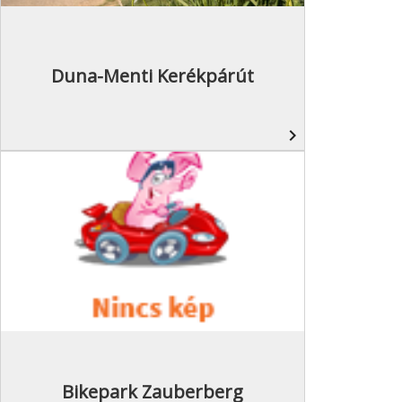
Duna-Menti Kerékpárút
navigate_next
Bikepark Zauberberg