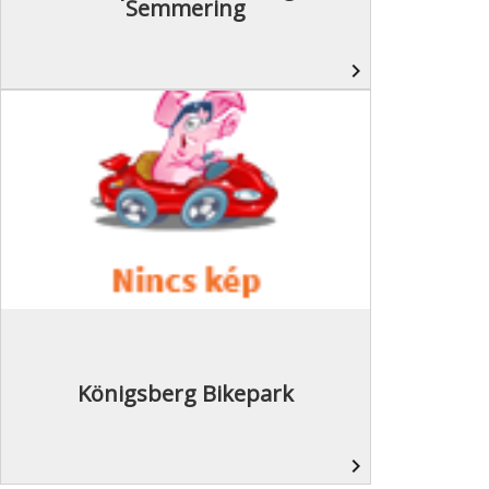
Semmering
navigate_next
Königsberg Bikepark
navigate_next