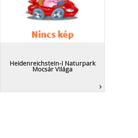
Heidenreichstein-I Naturpark
Mocsár Világa
navigate_next