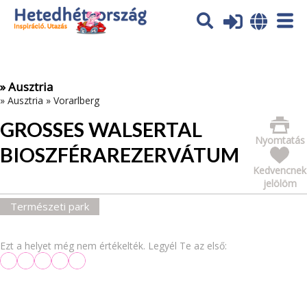
Az oldal sütiket (cookies) használ. További tájékoztatás itt:
Adatvédelmi tájékoztató
Ok
» Ausztria
»
Ausztria
»
Vorarlberg
GROSSES WALSERTAL B
Nyomtatás
IOSZFÉRAREZERVÁTUM
Kedvencnek
jelölöm
Természeti park
Ezt a helyet még nem értékelték. Legyél Te az első: