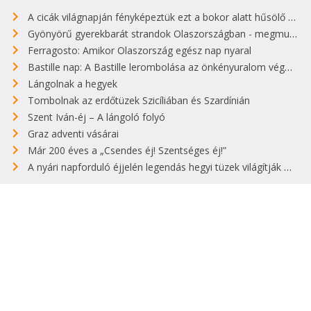
A cicák világnapján fényképeztük ezt a bokor alatt hűsölő cicát Kisorosziban
Gyönyörű gyerekbarát strandok Olaszországban - megmutatjuk a 15 legjobbat
Ferragosto: Amikor Olaszország egész nap nyaral
Bastille nap: A Bastille lerombolása az önkényuralom végét jelentette
Lángolnak a hegyek
Tombolnak az erdőtüzek Szicíliában és Szardínián
Szent Iván-éj – A lángoló folyó
Graz adventi vásárai
Már 200 éves a „Csendes éj! Szentséges éj!”
A nyári napforduló éjjelén legendás hegyi tüzek világítják meg Zugspitzét