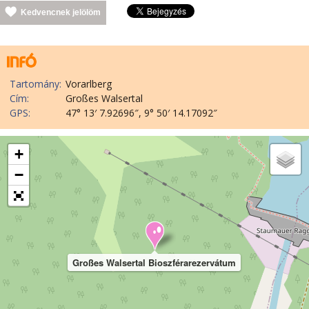
Kedvencnek jelölöm
Tartomány:
Vorarlberg
Cím:
Großes Walsertal
GPS:
47° 13′ 7.92696″, 9° 50′ 14.17092″
+
−
Großes Walsertal Bioszférarezervátum