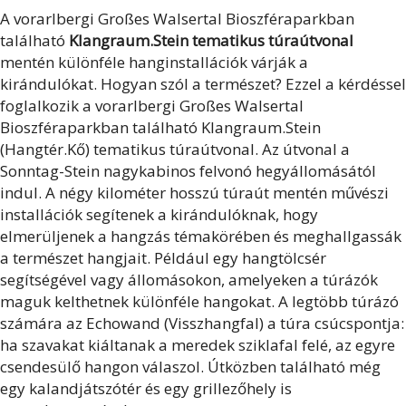
A vorarlbergi Großes Walsertal Bioszféraparkban
található
Klangraum.Stein tematikus túraútvonal
mentén különféle hanginstallációk várják a
kirándulókat. Hogyan szól a természet? Ezzel a kérdéssel
foglalkozik a vorarlbergi Großes Walsertal
Bioszféraparkban található Klangraum.Stein
(Hangtér.Kő) tematikus túraútvonal. Az útvonal a
Sonntag-Stein nagykabinos felvonó hegyállomásától
indul. A négy kilométer hosszú túraút mentén művészi
installációk segítenek a kirándulóknak, hogy
elmerüljenek a hangzás témakörében és meghallgassák
a természet hangjait. Például egy hangtölcsér
segítségével vagy állomásokon, amelyeken a túrázók
maguk kelthetnek különféle hangokat. A legtöbb túrázó
számára az Echowand (Visszhangfal) a túra csúcspontja:
ha szavakat kiáltanak a meredek sziklafal felé, az egyre
csendesülő hangon válaszol. Útközben található még
egy kalandjátszótér és egy grillezőhely is