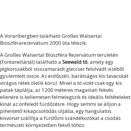
A Vorarlbergben található Großes Walsertal
Bioszférarezervátum 2000 óta létezik.
A Großes Walsertal Bioszféra Rezervátum területén
(Fontanellánál) található a
Seewald tó
, amely egy
jégkorszakból visszamaradt gleccser felolvadt vizéből
gyülemlett össze. Az erdőszéli, barátságos kis tavacskát
virágos rétek ölelik körül. Mivel a tó vizét csak egy kis
patak táplálja, az 1200 méteres magaslati fekvés
ellenére is kellemesen felmelegszik és ideális feltételeket
kínál az önfeledt fürdőzésre. Hogy semmi se álljon a
pihentető kikapcsolódás útjába, egy hangulatos
kisvonat szállítja a fürdőzni szándékozókat a csodás
természeti környezetben fekvő tóhoz.