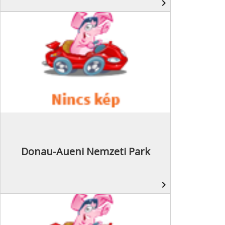
navigate_next
Donau-Aueni Nemzeti Park
navigate_next