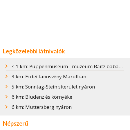
Legközelebbi látnivalók
< 1 km: Puppenmuseum - múzeum Baitz babákkal
3 km: Erdei tanösvény Marulban
5 km: Sonntag-Stein síterület nyáron
6 km: Bludenz és környéke
6 km: Muttersberg nyáron
Népszerű