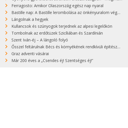
Ferragosto: Amikor Olaszország egész nap nyaral
Bastille nap: A Bastille lerombolása az önkényuralom végét jelentette
Lángolnak a hegyek
Kullancsok és szúnyogok terjednek az alpesi legelőkön
Tombolnak az erdőtüzek Szicíliában és Szardínián
Szent Iván-éj – A lángoló folyó
Ősszel feltárulnak Bécs és környékének rendkívüli építészeti kincsei
Graz adventi vásárai
Már 200 éves a „Csendes éj! Szentséges éj!”