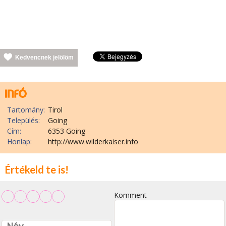
Kedvencnek jelölöm
Tartomány:
Tirol
Település:
Going
Cím:
6353 Going
Honlap:
http://www.wilderkaiser.info
Értékeld te is!
Komment