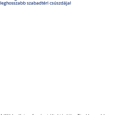
leghosszabb szabadtéri csúszdája!