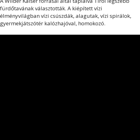
A Wilder Kaiser forrásai által táplálva Tirol legszebb
fürdőtavának választották. A kiépített vízi
élményvilágban vízi csúszdák, alagutak, vízi spirálok,
gyermekjátszótér kalózhajóval, homokozó.