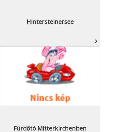
Hintersteinersee
navigate_next
Fürdőtó Mitterkirchenben