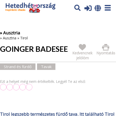
Az oldal sütiket (cookies) használ. További tájékoztatás itt:
Adatvédelmi tájékoztató
Ok
» Ausztria
»
Ausztria
»
Tirol
GOINGER BADESEE
Kedvencnek
Nyomtatás
jelölöm
Strand és fürdő
Tavak
Ezt a helyet még nem értékelték. Legyél Te az első:
Tirol legszebb természetes fürdő tava. Itt található Tirol