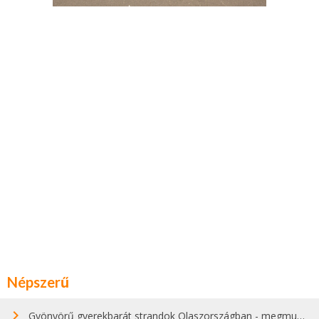
Népszerű
Gyönyörű gyerekbarát strandok Olaszországban - megmutatjuk a 15 legjobbat