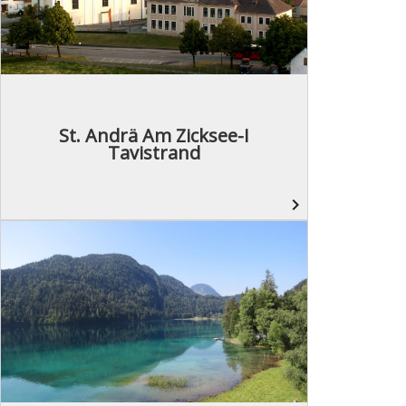
St. Andrä Am Zicksee-I
Tavistrand
navigate_next