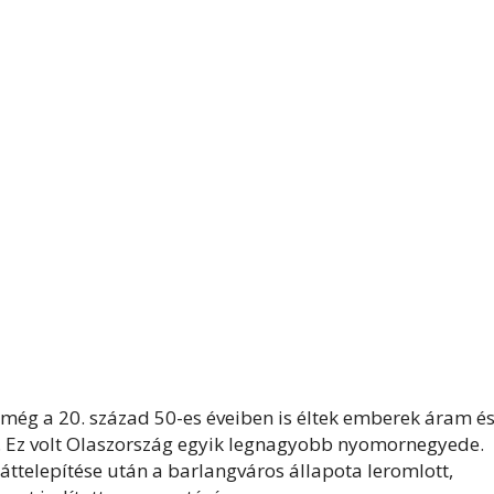
még a 20. század 50-es éveiben is éltek emberek áram é
tt. Ez volt Olaszország egyik legnagyobb nyomornegyede.
ttelepítése után a barlangváros állapota leromlott,