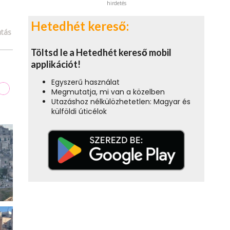
hirdetés
Hetedhét kereső:
tás
Töltsd le a Hetedhét kereső mobil
applikációt!
Egyszerű használat
Megmutatja, mi van a közelben
Utazáshoz nélkülözhetetlen: Magyar és
külföldi úticélok