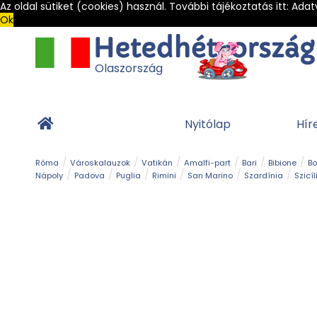
Az oldal sütiket (cookies) használ. További tájékoztatás itt:
Adat
Ok
Olaszország
Nyitólap
Hír
Róma
Városkalauzok
Vatikán
Amalfi-part
Bari
Bibione
B
Nápoly
Padova
Puglia
Rimini
San Marino
Szardínia
Szicíl
Barlang
Bob
Esemény
Ételek és 
Magyar emlékek
Múzeum
Nyaralóhelyek
Ókor
Panoráma út
Tengerpart
Toszkán tengerpart
Túra
Vár és kastély
Világörö