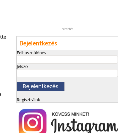
hirdetés
tte
Bejelentkezés
Felhasználónév
Jelszó
a
Regisztrálok