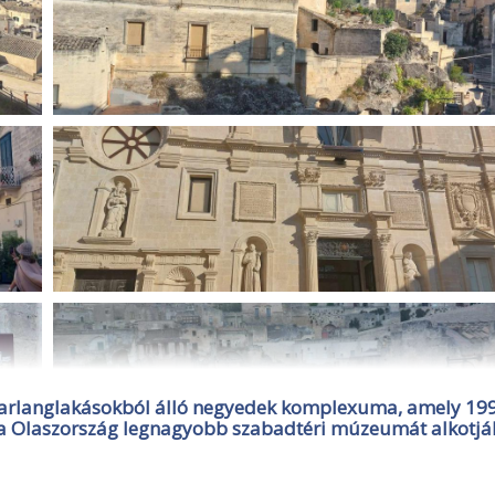
ó barlanglakásokból álló negyedek komplexuma, amely 19
Ma Olaszország legnagyobb szabadtéri múzeumát alkotjá