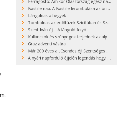
Ferragosto: Amikor Olaszország egész nap nyaral
Bastille nap: A Bastille lerombolása az önkényuralom végét jelentette
Lángolnak a hegyek
Tombolnak az erdőtüzek Szicíliában és Szardínián
Szent Iván-éj – A lángoló folyó
Kullancsok és szúnyogok terjednek az alpesi legelőkön
Graz adventi vásárai
Már 200 éves a „Csendes éj! Szentséges éj!”
A nyári napforduló éjjelén legendás hegyi tüzek világítják meg Zugspitzét
a
um.