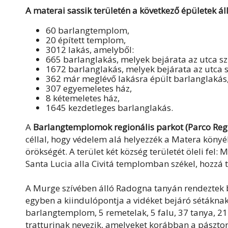
A materai sassik területén a következő épületek ál
60 barlangtemplom,
20 épített templom,
3012 lakás, amelyből:
665 barlanglakás, melyek bejárata az utca szi
1672 barlanglakás, melyek bejárata az utca s
362 már meglévő lakásra épült barlanglakás
307 egyemeletes ház,
8 kétemeletes ház,
1645 kezdetleges barlanglakás.
A
Barlangtemplomok regionális parkot (Parco Regi
céllal, hogy védelem alá helyezzék a Matera könyé
örökségét. A terület két község területét öleli fel
Santa Lucia alla Civitá templomban székel, hozz
A Murge szívében álló Radogna tanyán rendeztek be
egyben a kiindulópontja a vidéket bejáró sétáknak. 
barlangtemplom, 5 remetelak, 5 falu, 37 tanya, 21 
tratturinak nevezik, amelyeket korábban a pászto