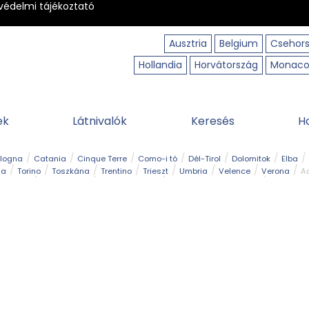
védelmi tájékoztató
Ausztria
Belgium
Csehor
Hollandia
Horvátország
Monac
ek
Látnivalók
Keresés
H
ologna
Catania
Cinque Terre
Como-i tó
Dél-Tirol
Dolomitok
Elba
ia
Torino
Toszkána
Trentino
Trieszt
Umbria
Velence
Verona
Ad
receptek
Filmhelyszín
Hegy és csúcs
I borghi più belli d’Italia
Kalandpa
Park és kert
Szabadidőpark
Szánkópálya
Szentek és ereklyék
Sziget
kség
Vízesés