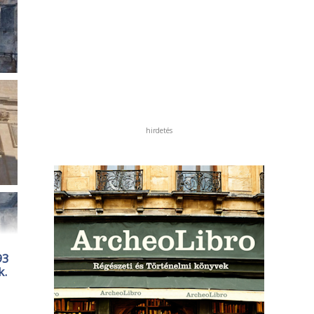
hirdetés
93
k.