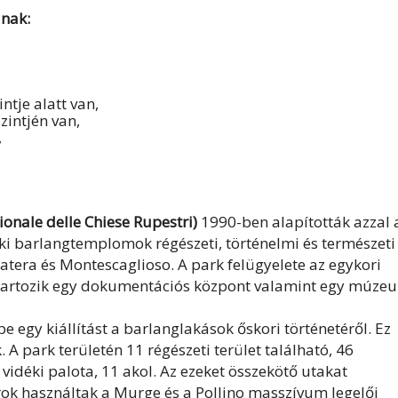
lnak:
ntje alatt van,
zintjén van,
,
onale delle Chiese Rupestri)
1990-ben alapították azzal 
ki barlangtemplomok régészeti, történelmi és természeti
: Matera és Montescaglioso. A park felügyelete az egykori
á tartozik egy dokumentációs központ valamint egy múze
 egy kiállítást a barlanglakások őskori történetéről. Ez
A park területén 11 régészeti terület található, 46
vidéki palota, 11 akol. Az ezeket összekötő utakat
rok használtak a Murge és a Pollino masszívum legelői