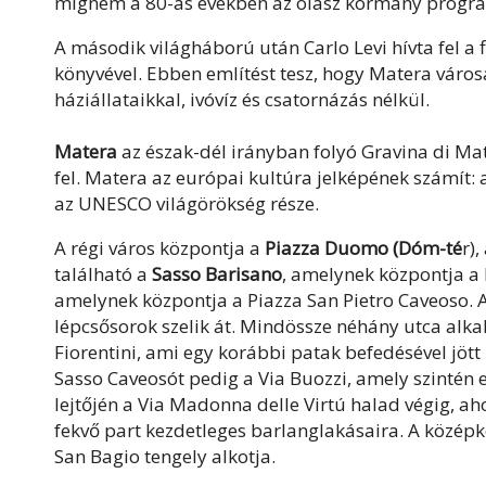
mígnem a 80-as években az olasz kormány progra
A második világháború után Carlo Levi hívta fel a 
könyvével. Ebben említést tesz, hogy Matera váro
háziállataikkal, ivóvíz és csatornázás nélkül.
Matera
az észak-dél irányban folyó Gravina di Ma
fel. Matera az európai kultúra jelképének számít:
az UNESCO világörökség része.
A régi város központja a
Piazza Duomo (Dóm-té
r)
található a
Sasso Barisano
, amelynek központja a 
amelynek központja a Piazza San Pietro Caveoso. A 
lépcsősorok szelik át. Mindössze néhány utca alka
Fiorentini, ami egy korábbi patak befedésével jött 
Sasso Caveosót pedig a Via Buozzi, amely szintén 
lejtőjén a Via Madonna delle Virtú halad végig, ah
fekvő part kezdetleges barlanglakásaira. A középkor
San Bagio tengely alkotja.