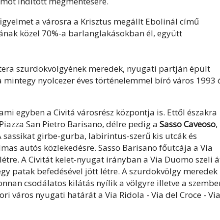
mot indított megmentésére.
figyelmet a városra a Krisztus megállt Ebolinál című
sának közel 70%-a barlanglakásokban él, együtt
tera szurdokvölgyének meredek, nyugati partján épült
 a mintegy nyolcezer éves történelemmel bíró város 1993 
, ami egyben a Civitá városrész központja is. Ettől északra
Piazza San Pietro Barisano, délre pedig a
Sasso Caveoso
,
sassikat girbe-gurba, labirintus-szerű kis utcák és
lmas autós közlekedésre. Sasso Barisano főutcája a Via
létre. A Civitát kelet-nyugat irányban a Via Duomo szeli át
egy patak befedésével jött létre. A szurdokvölgy meredek
onnan csodálatos kilátás nyílik a völgyre illetve a szembe
i város nyugati határát a Via Ridola - Via del Croce - Vi