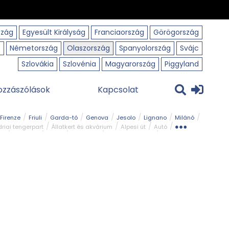
szág
Egyesült Királyság
Franciaország
Görögország
o
Németország
Olaszország
Spanyolország
Svájc
Szlovákia
Szlovénia
Magyarország
Piggyland
ozzászólások
Kapcsolat
Firenze
Friuli
Garda-tó
Genova
Jesolo
Lignano
Milánó
riai tengerpart
Állatkert és akvárium
Alpesi út
Autó
rk
Kerékpár
Kilátó
Legszebb
Ligur tengerpart
Szirt és fok
Szurdok
Tavak
Templom és kolostor