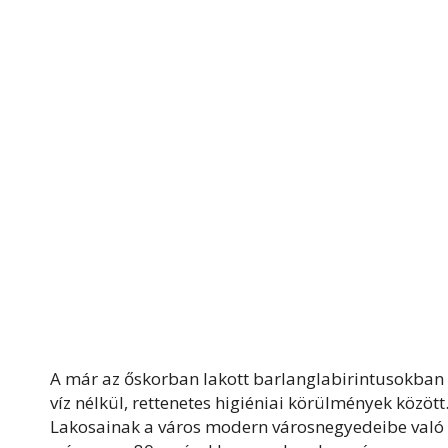
A már az őskorban lakott barlanglabirintusokban 
víz nélkül, rettenetes higiéniai körülmények közö
Lakosainak a város modern városnegyedeibe való á