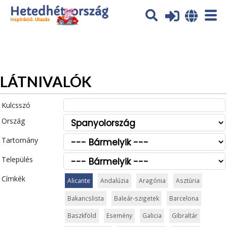
Az oldal sütiket (cookies) használ. További tájékoztatás itt:
Adatvédelmi tájékoztató
Ok
LÁTNIVALÓK
Kulcsszó
Ország
Tartomány
Település
Címkék
Alicante
Andalúzia
Aragónia
Asztúria
Bakancslista
Baleár-szigetek
Barcelona
Baszkföld
Esemény
Galicia
Gibraltár