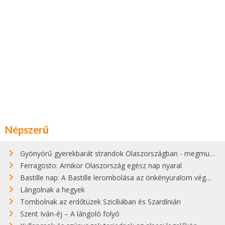
Népszerű
Gyönyörű gyerekbarát strandok Olaszországban - megmutatjuk a 15 legjobbat
Ferragosto: Amikor Olaszország egész nap nyaral
Bastille nap: A Bastille lerombolása az önkényuralom végét jelentette
Lángolnak a hegyek
Tombolnak az erdőtüzek Szicíliában és Szardínián
Szent Iván-éj – A lángoló folyó