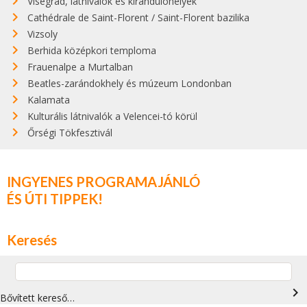
Visegrád, látnivalók és kirándulóhelyek
Cathédrale de Saint-Florent / Saint-Florent bazilika
Vizsoly
Berhida középkori temploma
Frauenalpe a Murtalban
Beatles-zarándokhely és múzeum Londonban
Kalamata
Kulturális látnivalók a Velencei-tó körül
Őrségi Tökfesztivál
INGYENES PROGRAMAJÁNLÓ
ÉS ÚTI TIPPEK!
Keresés
navigate_next
Bővített kereső…