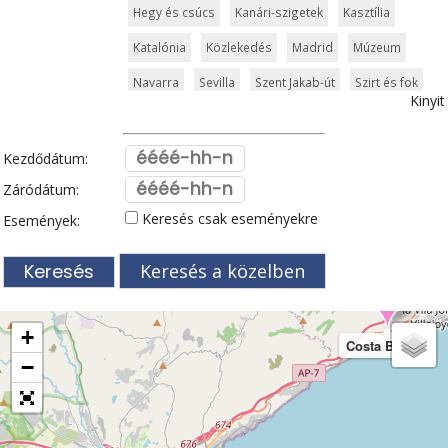
Hegy és csúcs
Kanári-szigetek
Kasztília
Katalónia
Közlekedés
Madrid
Múzeum
Navarra
Sevilla
Szent Jakab-út
Szirt és fok
Kinyit
Templom és kolostor
Tenerife
Tengerpart
Valencia
Vár és kastély
Városkalauzok
Kezdődátum:
Vidámpark
Világörökség
Záródátum:
Keresés csak eseményekre
Események:
Keresés a közelben
+
Costa Blanca
−