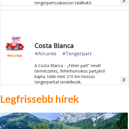
navigate_next
tengerpartszakaszon található.
Costa Blanca
#Alicante
#Tengerpart
A Costa Blanca - „Fehér-part” nevét
természetes, fehérhomokos partjáról
kapta, több mint 210 km hosszú
navigate_next
tengerparttal rendelkezik.
Legfrissebb hírek