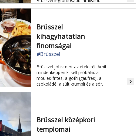
Brüsszel legfontosabb látnivalói.
Brüsszel
kihagyhatatlan
finomságai
#Brüsszel
Brüsszel jól ismert az ételeiről. Amit
mindenképpen ki kell próbálni: a
moules-frites, a gofri (gaufres), a
navigate_next
csokoládé, a sült krumpli és a sör.
Brüsszel középkori
templomai