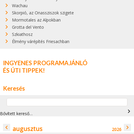
Wachau
Skorpió, az Onassziszok szigete
Mormotales az Alpokban
Grotta del Vento
Szkiathosz
Élmény várépítés Friesachban
INGYENES PROGRAMAJÁNLÓ
ÉS ÚTI TIPPEK!
Keresés
navigate_next
Bővített kereső…
navigate_before
navigate_next
augusztus
2026