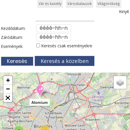
Vár és kastély
Városkalauzok
Világörökség
Kinyit
Kezdődátum:
Záródátum:
Keresés csak eseményekre
Események:
Keresés a közelben
+
−
Atomium