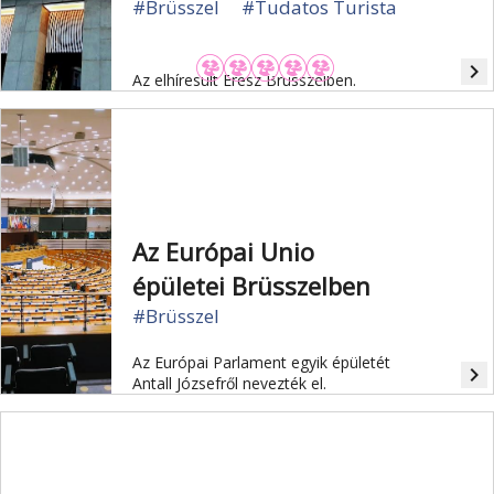
#Brüsszel
#Tudatos Turista
navigate_next
Az elhíresült Eresz Brüsszelben.
Az Európai Unio
épületei Brüsszelben
#Brüsszel
Az Európai Parlament egyik épületét
navigate_next
Antall Józsefről nevezték el.