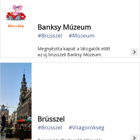
Banksy Múzeum
#Brüsszel
#Múzeum
Megnyitotta kapuit a látogatók előtt
navigate_next
az új brüsszeli Banksy Múzeum.
Brüsszel
#Brüsszel
#Világörökség
navigate_next