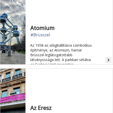
Atomium
#Brüsszel
Az 1958-as világkiállításra szimbolikus
építménye, az Atomium, hamar
Brüsszel leglátogatottabb
navigate_next
látványossága lett. A parkban sétálva
az Európai Unió nevezetes
épületeinek miniatűr változatát is
megtekinthetjük. Tiszta időben
Antwerpenig el lehet látni róla.
Az Eresz