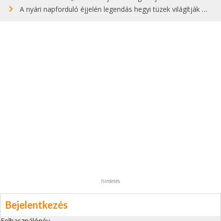
A nyári napforduló éjjelén legendás hegyi tüzek világítják meg Zugspitzét
hirdetés
Bejelentkezés
Felhasználónév