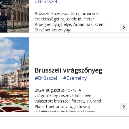
#Brüsszel
Brüsszel középkori templomai sok
érdekességet rejtenek: id. Pieter
Brueghel nyughelye, Árpád-házi Szent
navigate_next
Erzsébet koponyája.
Brüsszeli virágszőnyeg
#Brüsszel
#Esemény
2024. augusztus 15-18. A
világörökség részévé húsz éve
választott brüsszeli főteret, a Grand
navigate_next
Place-t beborító virágszőnyeg
világhíresség, és hírneve részben
ritkáságában rejlik. Csupán kétévente
készítik el ugyanis - mindig augusztus
második hétvégéjén -, és csak