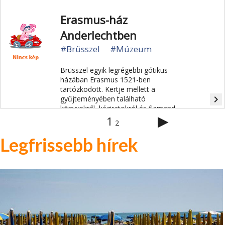
három-négy napig látható.
Erasmus-ház
Anderlechtben
#Brüsszel
#Múzeum
Brüsszel egyik legrégebbi gótikus
házában Erasmus 1521-ben
tartózkodott. Kertje mellett a
navigate_next
gyűjteményében található
könyvekről, kéziratokról és flamand
▶
festők műveiről híres.
1
2
Legfrissebb hírek