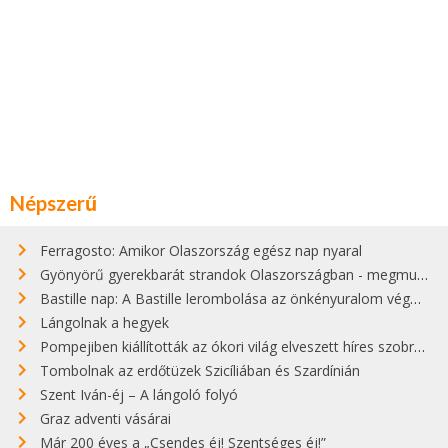
Népszerű
Ferragosto: Amikor Olaszország egész nap nyaral
Gyönyörű gyerekbarát strandok Olaszországban - megmutatjuk a 15 legjobbat
Bastille nap: A Bastille lerombolása az önkényuralom végét jelentette
Lángolnak a hegyek
Pompejiben kiállították az ókori világ elveszett híres szobrának másolatát
Tombolnak az erdőtüzek Szicíliában és Szardínián
Szent Iván-éj – A lángoló folyó
Graz adventi vásárai
Már 200 éves a „Csendes éj! Szentséges éj!”