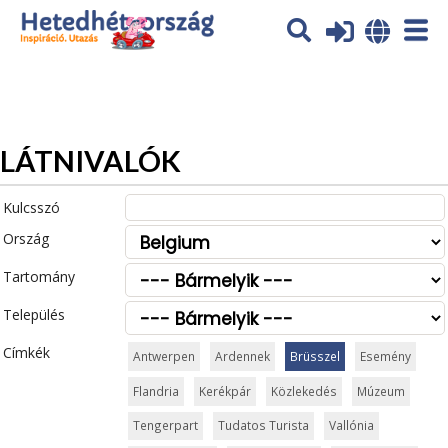
Az oldal sütiket (cookies) használ. További tájékoztatás itt:
Adatvédelmi tájékoztató
Ok
LÁTNIVALÓK
Kulcsszó
Ország
Tartomány
Település
Címkék
Antwerpen
Ardennek
Brüsszel
Esemény
Flandria
Kerékpár
Közlekedés
Múzeum
Tengerpart
Tudatos Turista
Vallónia