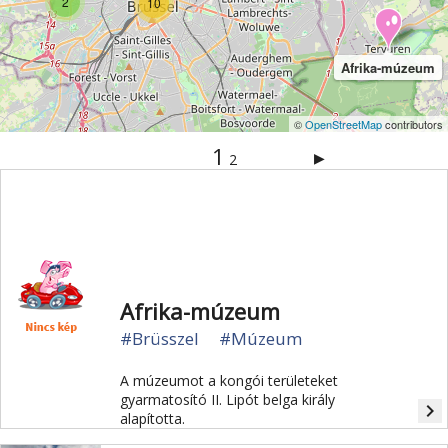
2
10
Afrika-múzeum
©
OpenStreetMap
contributors
1
▶
2
Afrika-múzeum
#Brüsszel
#Múzeum
A múzeumot a kongói területeket
gyarmatosító II. Lipót belga király
navigate_next
alapította.