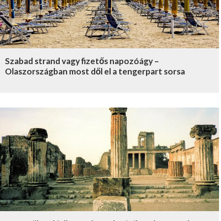
Szabad strand vagy fizetős napozóágy –
Olaszországban most dől el a tengerpart sorsa