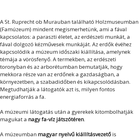
A St. Ruprecht ob Murauban található Holzmuseumban
(Famúzeum) mindent megismerhetünk, ami a fával
kapcsolatos: a paraszti életet, az erdészeti munkát, a
fával dolgozó kézművesek munkáját. Az erdők évéhez
kapcsolódik a múzeum időszaki kiállítása, amelynek
témája a vörösfenyő. A termekben, az erdészeti
toronyban és az arborétumban bemutatják, hogy
mekkora része van az erdőnek a gazdaságban, a
környezetben, a szabadidőben és kikapcsolódásban.
Megtudhatják a látogatók azt is, milyen fontos
energiaforrás a fa.
A múzeumi látogatás után a gyerekek kitombolhatják
magukat a
nagy fa-víz játszótéren
.
A múzeumban
magyar nyelvű kiállításvezető
is