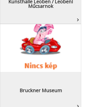
Kunsthalle Leoben / Leobeni
Műcsarnok
navigate_next
Bruckner Museum
navigate_next