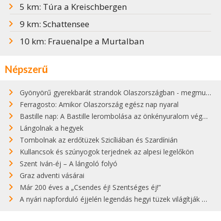
5 km: Túra a Kreischbergen
9 km: Schattensee
10 km: Frauenalpe a Murtalban
Népszerű
Gyönyörű gyerekbarát strandok Olaszországban - megmutatjuk a 15 legjobbat
Ferragosto: Amikor Olaszország egész nap nyaral
Bastille nap: A Bastille lerombolása az önkényuralom végét jelentette
Lángolnak a hegyek
Tombolnak az erdőtüzek Szicíliában és Szardínián
Kullancsok és szúnyogok terjednek az alpesi legelőkön
Szent Iván-éj – A lángoló folyó
Graz adventi vásárai
Már 200 éves a „Csendes éj! Szentséges éj!”
A nyári napforduló éjjelén legendás hegyi tüzek világítják meg Zugspitzét