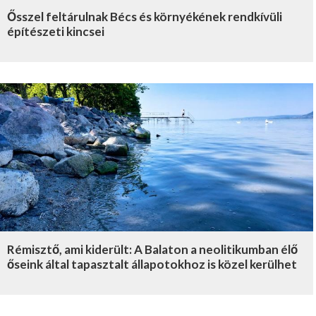
Ősszel feltárulnak Bécs és környékének rendkívüli
építészeti kincsei
Rémisztő, ami kiderült: A Balaton a neolitikumban élő
őseink által tapasztalt állapotokhoz is közel kerülhet