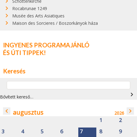
Schottenkirche
Rocabrunae 1249
Musée des Arts Asiatiques
Maison des Sorcieres / Boszorkányok háza
INGYENES PROGRAMAJÁNLÓ
ÉS ÚTI TIPPEK!
Keresés
navigate_next
Bővített kereső…
navigate_before
navigate_next
augusztus
2026
1
2
3
4
5
6
7
8
9