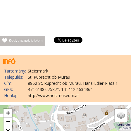
Kedvencnek jelölöm
Tartomány:
Steiermark
Település:
St. Ruprecht ob Murau
Cím:
8862 St. Ruprecht ob Murau, Hans-Edler-Platz 1
GPS:
47° 6′ 38.07587″, 14° 1′ 22.63436″
Honlap:
http://www.holzmuseum.at
+
−