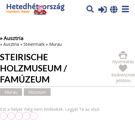
Az oldal sütiket (cookies) használ. További tájékoztatás itt:
Adatvédelmi tájékoztató
Ok
» Ausztria
»
Ausztria
»
Steiermark
»
Murau
STEIRISCHE
Nyomtatás
HOLZMUSEUM /
Kedvencnek
FAMÚZEUM
jelölöm
Murau
Múzeum
Ezt a helyet még nem értékelték. Legyél Te az első: