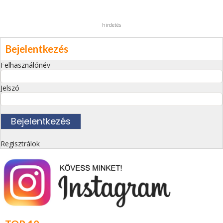
hirdetés
Bejelentkezés
Felhasználónév
Jelszó
Regisztrálok