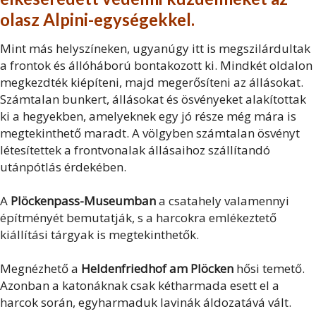
olasz Alpini-egységekkel.
Mint más helyszíneken, ugyanúgy itt is megszilárdultak
a frontok és állóháború bontakozott ki. Mindkét oldalon
megkezdték kiépíteni, majd megerősíteni az állásokat.
Számtalan bunkert, állásokat és ösvényeket alakítottak
ki a hegyekben, amelyeknek egy jó része még mára is
megtekinthető maradt. A völgyben számtalan ösvényt
létesítettek a frontvonalak állásaihoz szállítandó
utánpótlás érdekében.
A
Plöckenpass-Museumban
a csatahely valamennyi
építményét bemutatják, s a harcokra emlékeztető
kiállítási tárgyak is megtekinthetők.
Megnézhető a
Heldenfriedhof am Plöcken
hősi temető.
Azonban a katonáknak csak kétharmada esett el a
harcok során, egyharmaduk lavinák áldozatává vált.