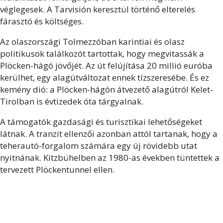
véglegesek. A Tarvisión keresztül történő elterelés
fárasztó és költséges.
Az olaszországi Tolmezzóban karintiai és olasz
politikusok találkozót tartottak, hogy megvitassák a
Plöcken-hágó jövőjét. Az út felújítása 20 millió euróba
kerülhet, egy alagútváltozat ennek tízszeresébe. És ez
kemény dió: a Plöcken-hágón átvezető alagútról Kelet-
Tirolban is évtizedek óta tárgyalnak.
A támogatók gazdasági és turisztikai lehetőségeket
látnak. A tranzit ellenzői azonban attól tartanak, hogy a
teherautó-forgalom számára egy új rövidebb utat
nyitnának. Kitzbühelben az 1980-as években tüntettek a
tervezett Plöckentunnel ellen.