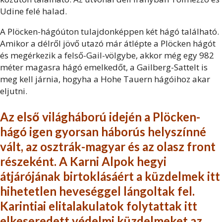
Udine felé halad.
A Plöcken-hágóúton tulajdonképpen két hágó található.
Amikor a délről jövő utazó már átlépte a Plöcken hágót
és megérkezik a felső-Gail-völgybe, akkor még egy 982
méter magasra hágó emelkedőt, a Gailberg-Sattelt is
meg kell járnia, hogyha a Hohe Tauern hágóihoz akar
eljutni.
Az
első világháború
idején a Plöcken-
hágó igen gyorsan háborús helyszínné
vált, az osztrák-magyar és az olasz front
részeként. A Karni Alpok hegyi
átjárójának birtoklásáért a küzdelmek itt
hihetetlen heveséggel lángoltak fel.
Karintiai elitalakulatok folytattak itt
elkeseredett védelmi küzdelmeket az