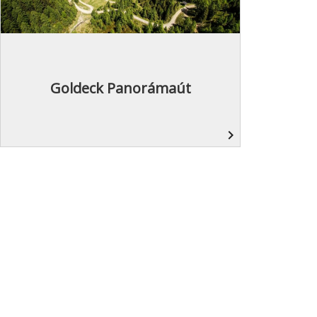
Goldeck Panorámaút
navigate_next