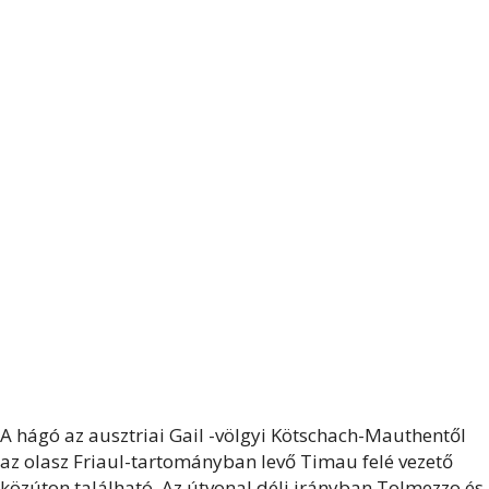
A hágó az ausztriai Gail -völgyi Kötschach-Mauthentől
az olasz Friaul-tartományban levő Timau felé vezető
közúton található. Az útvonal déli irányban Tolmezzo és