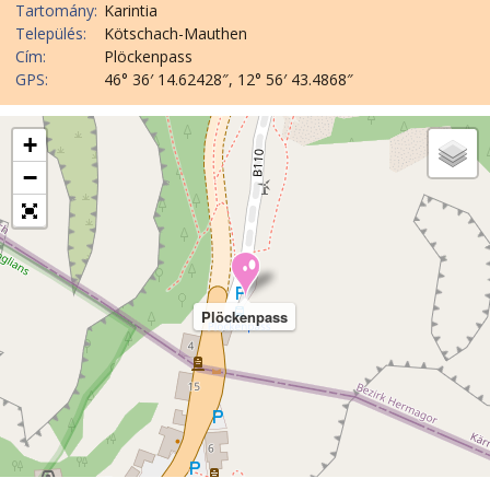
Tartomány:
Karintia
Település:
Kötschach-Mauthen
Cím:
Plöckenpass
GPS:
46° 36′ 14.62428″, 12° 56′ 43.4868″
+
−
Plöckenpass