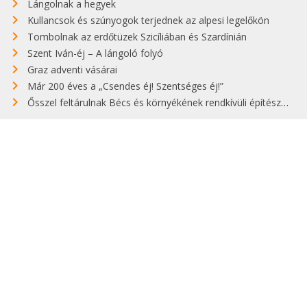
Lángolnak a hegyek
Kullancsok és szúnyogok terjednek az alpesi legelőkön
Tombolnak az erdőtüzek Szicíliában és Szardínián
Szent Iván-éj – A lángoló folyó
Graz adventi vásárai
Már 200 éves a „Csendes éj! Szentséges éj!”
Ősszel feltárulnak Bécs és környékének rendkívüli építészeti kincsei