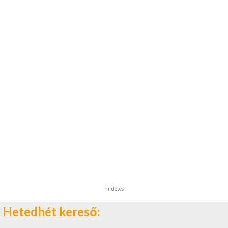
hirdetés
Hetedhét kereső: