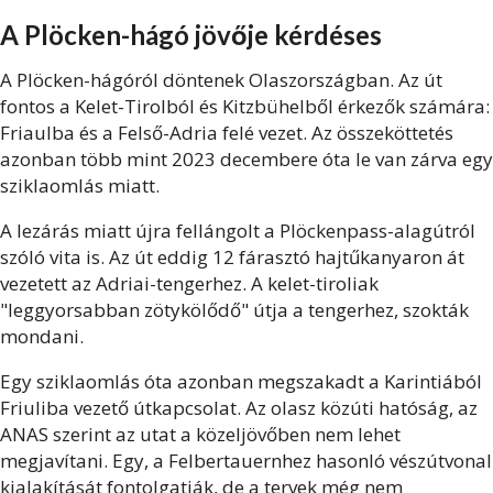
A Plöcken-hágó jövője kérdéses
A Plöcken-hágóról döntenek Olaszországban. Az út
fontos a Kelet-Tirolból és Kitzbühelből érkezők számára:
Friaulba és a Felső-Adria felé vezet. Az összeköttetés
azonban több mint 2023 decembere óta le van zárva egy
sziklaomlás miatt.
A lezárás miatt újra fellángolt a Plöckenpass-alagútról
szóló vita is. Az út eddig 12 fárasztó hajtűkanyaron át
vezetett az Adriai-tengerhez. A kelet-tiroliak
"leggyorsabban zötykölődő" útja a tengerhez, szokták
mondani.
Egy sziklaomlás óta azonban megszakadt a Karintiából
Friuliba vezető útkapcsolat. Az olasz közúti hatóság, az
ANAS szerint az utat a közeljövőben nem lehet
megjavítani. Egy, a Felbertauernhez hasonló vészútvonal
kialakítását fontolgatják, de a tervek még nem