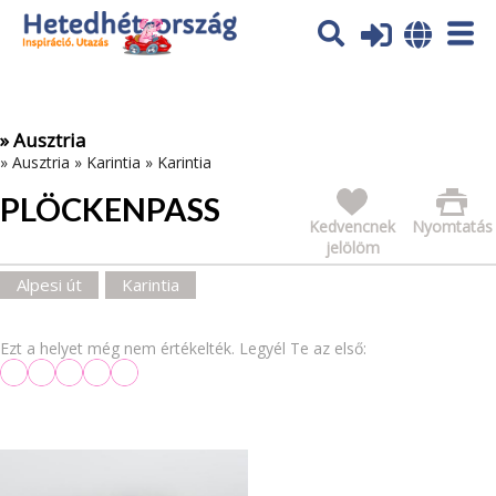
Az oldal sütiket (cookies) használ. További tájékoztatás itt:
Adatvédelmi tájékoztató
Ok
» Ausztria
»
Ausztria
»
Karintia
»
Karintia
PLÖCKENPASS
Kedvencnek
Nyomtatás
jelölöm
Alpesi út
Karintia
Ezt a helyet még nem értékelték. Legyél Te az első: