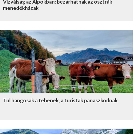
Vízválság az Alpokban: bezárhatnak az osztrák
menedékházak
Túl hangosak a tehenek, a turisták panaszkodnak