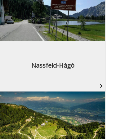
Nassfeld-Hágó
navigate_next