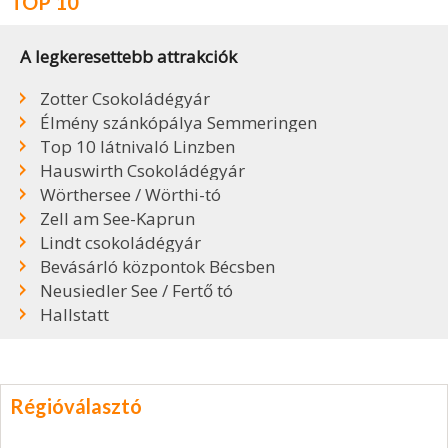
TOP 10
A legkeresettebb attrakciók
Zotter Csokoládégyár
Élmény szánkópálya Semmeringen
Top 10 látnivaló Linzben
Hauswirth Csokoládégyár
Wörthersee / Wörthi-tó
Zell am See-Kaprun
Lindt csokoládégyár
Bevásárló központok Bécsben
Neusiedler See / Fertő tó
Hallstatt
Régióválasztó