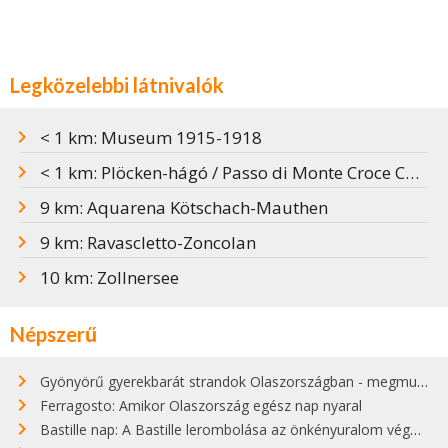
Legközelebbi látnivalók
< 1 km: Museum 1915-1918
< 1 km: Plöcken-hágó / Passo di Monte Croce Carnico
9 km: Aquarena Kötschach-Mauthen
9 km: Ravascletto-Zoncolan
10 km: Zollnersee
Népszerű
Gyönyörű gyerekbarát strandok Olaszországban - megmutatjuk a 15 legjobbat
Ferragosto: Amikor Olaszország egész nap nyaral
Bastille nap: A Bastille lerombolása az önkényuralom végét jelentette