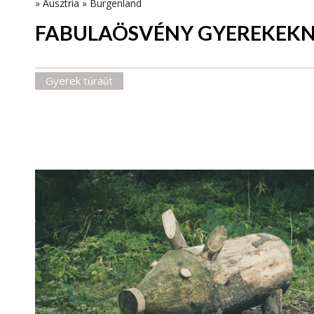
»
Ausztria
»
Burgenland
FABULAÖSVÉNY GYEREKEK
Gyerek túraút