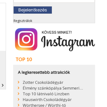
Regisztrálok
TOP 10
A legkeresettebb attrakciók
Zotter Csokoládégyár
navigate_next
Élmény szánkópálya Semmeringen
Top 10 látnivaló Linzben
Hauswirth Csokoládégyár
Wörthersee / Wörthi-tó