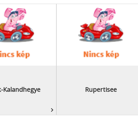
-Kalandhegye
Rupertisee
navigate_next