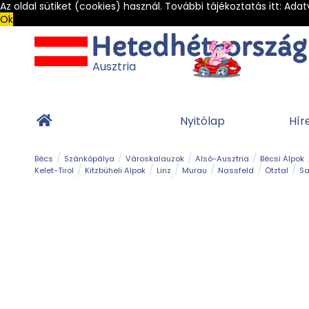
Az oldal sütiket (cookies) használ. További tájékoztatás itt:
Adat
Ok
Ausztria
Nyitólap
Hír
Bécs
Szánkópálya
Városkalauzok
Alsó-Ausztria
Bécsi Alpok
Kelet-Tirol
Kitzbüheli Alpok
Linz
Murau
Nassfeld
Ötztal
Sa
Alpesi út
Ásványok & Kristályok
Barlang
Bob
Csúszda
Esemény
Gleccser
Gyerek t
Múzeum
Óriásroller és mountaincart
Osztrák ételek
Park és kert
Túra
Vár és kastély
Világörökség
Vízesés
Zöldturista