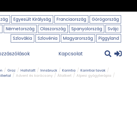
szág
Egyesült Királyság
Franciaország
Görögország
o
Németország
Olaszország
Spanyolország
Svájc
Szlovákia
Szlovénia
Magyarország
Piggyland
ozzászólások
Kapcsolat
en
Graz
Hallstatt
Innsbruck
Karintia
Karintiai tavak
illertal
Advent és karácsony
Állatkert
Alpesi gyógyterápia
park
Kerékpár
Kilátó
Korcsolyapálya
Magyar kapcsolat
avak
Tél
Téli túrázás
Templom és kolostor
Természeti park