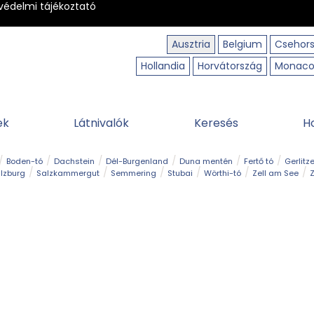
védelmi tájékoztató
Ausztria
Belgium
Csehor
Hollandia
Horvátország
Monac
ek
Látnivalók
Keresés
H
Boden-tó
Dachstein
Dél-Burgenland
Duna mentén
Fertő tó
Gerlitz
lzburg
Salzkammergut
Semmering
Stubai
Wörthi-tó
Zell am See
Z
úraút
Határélmény
Hegy és csúcs
Hegyi gyerekvilág
Húsvét
Kaland
Régiók
Sisi nyomában
Strand és fürdő
Szabadidőpark
Szurdok
T