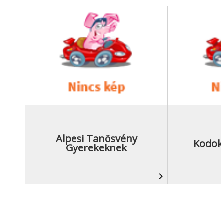
Alpesi Tanösvény
Kodok
Gyerekeknek
navigate_next