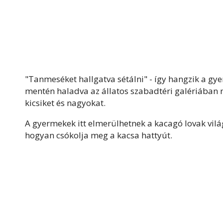
"Tanmeséket hallgatva sétálni" - így hangzik a g
mentén haladva az állatos szabadtéri galériában n
kicsiket és nagyokat.
A gyermekek itt elmerülhetnek a kacagó lovak világá
hogyan csókolja meg a kacsa hattyút.