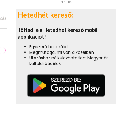
hirdetés
Hetedhét kereső:
tás
Töltsd le a Hetedhét kereső mobil
applikációt!
Egyszerű használat
Megmutatja, mi van a közelben
Utazáshoz nélkülözhetetlen: Magyar és
külföldi úticélok