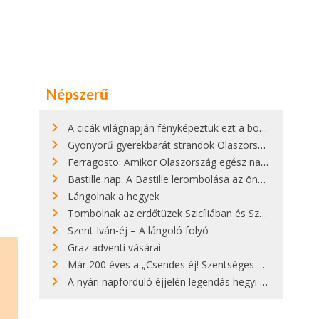
Népszerű
A cicák világnapján fényképeztük ezt a bokor alatt hűsölő cicát Kisorosziban
Gyönyörű gyerekbarát strandok Olaszországban - megmutatjuk a 15 legjobbat
Ferragosto: Amikor Olaszország egész nap nyaral
Bastille nap: A Bastille lerombolása az önkényuralom végét jelentette
Lángolnak a hegyek
Tombolnak az erdőtüzek Szicíliában és Szardínián
Szent Iván-éj – A lángoló folyó
Graz adventi vásárai
Már 200 éves a „Csendes éj! Szentséges éj!”
A nyári napforduló éjjelén legendás hegyi tüzek világítják meg Zugspitzét