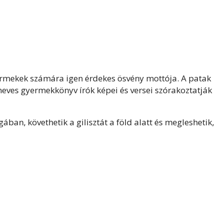
yermekek számára igen érdekes ösvény mottója. A patak
eves gyermekkönyv írók képei és versei szórakoztatják
ban, követhetik a gilisztát a föld alatt és megleshetik,