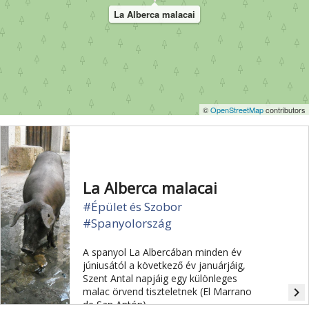
La Alberca malacai
©
OpenStreetMap
contributors
La Alberca malacai
#Épület és Szobor
#Spanyolország
A spanyol La Albercában minden év
júniusától a következő év januárjáig,
Szent Antal napjáig egy különleges
navigate_next
malac örvend tiszteletnek (El Marrano
de San Antón).