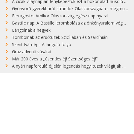
A cicák világnapján fényképeztük ezt a bokor alatt hűsölő cicát Kisorosziban
Gyönyörű gyerekbarát strandok Olaszországban - megmutatjuk a 15 legjobbat
Ferragosto: Amikor Olaszország egész nap nyaral
Bastille nap: A Bastille lerombolása az önkényuralom végét jelentette
Lángolnak a hegyek
Tombolnak az erdőtüzek Szicíliában és Szardínián
Szent Iván-éj – A lángoló folyó
Graz adventi vásárai
Már 200 éves a „Csendes éj! Szentséges éj!”
A nyári napforduló éjjelén legendás hegyi tüzek világítják meg Zugspitzét