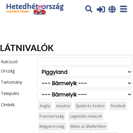
Az oldal sütiket (cookies) használ. További tájékoztatás itt:
Adatvédelmi tájékoztató
Ok
LÁTNIVALÓK
Kulcsszó
Ország
Tartomány
Település
Címkék
Anglia
Ausztria
Épület és Szobor
Fesztivál
Franciaország
Legendás malacok
Magyarország
Malac az állatkertben