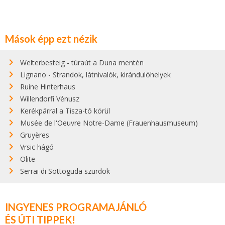
Mások épp ezt nézik
Welterbesteig - túraút a Duna mentén
Lignano - Strandok, látnivalók, kirándulóhelyek
Ruine Hinterhaus
Willendorfi Vénusz
Kerékpárral a Tisza-tó körül
Musée de l'Oeuvre Notre-Dame (Frauenhausmuseum)
Gruyères
Vrsic hágó
Olite
Serrai di Sottoguda szurdok
INGYENES PROGRAMAJÁNLÓ
ÉS ÚTI TIPPEK!