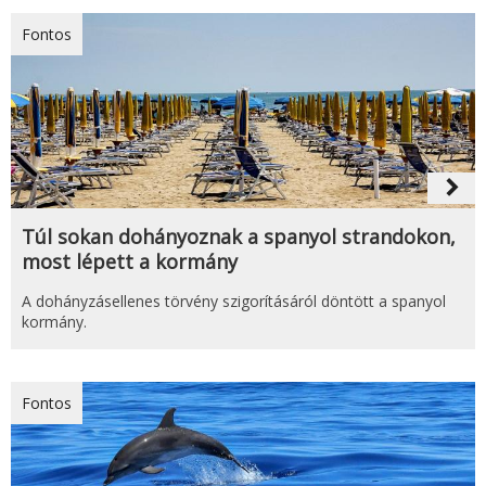
Fontos
navigate_next
Túl sokan dohányoznak a spanyol strandokon,
most lépett a kormány
A dohányzásellenes törvény szigorításáról döntött a spanyol
kormány.
Fontos