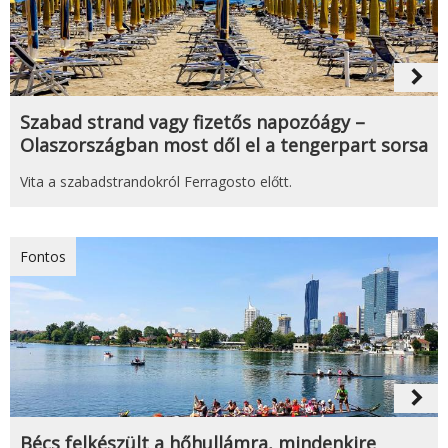
navigate_next
Szabad strand vagy fizetős napozóágy –
Olaszországban most dől el a tengerpart sorsa
Vita a szabadstrandokról Ferragosto előtt.
Fontos
navigate_next
Bécs felkészült a hőhullámra, mindenkire