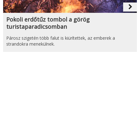
navigate_next
Pokoli erdőtűz tombol a görög
turistaparadicsomban
Párosz szigetén több falut is kiürítettek, az emberek a
strandokra menekülnek.