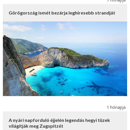
Görögország ismét bezárja leghíresebb strandját
1 hónapja
A nyári napforduló éjjelén legendás hegyi tüzek
világítják meg Zugspitzét