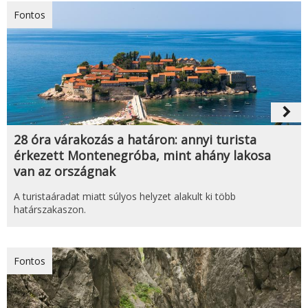
Fontos
navigate_next
28 óra várakozás a határon: annyi turista
érkezett Montenegróba, mint ahány lakosa
van az országnak
A turistaáradat miatt súlyos helyzet alakult ki több
határszakaszon.
Fontos