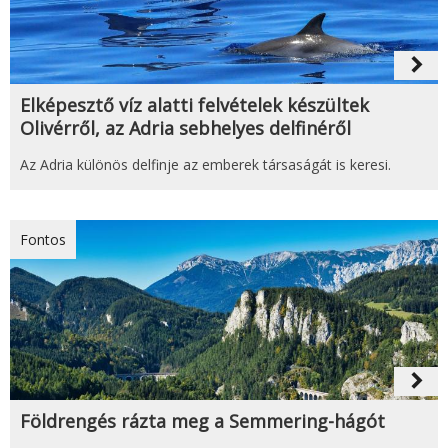
navigate_next
Elképesztő víz alatti felvételek készültek
Olivérről, az Adria sebhelyes delfinéről
Az Adria különös delfinje az emberek társaságát is keresi.
Fontos
navigate_next
Földrengés rázta meg a Semmering-hágót