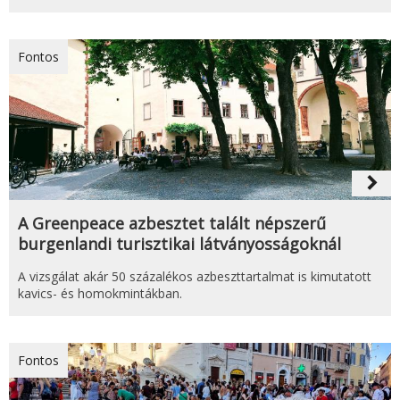
Fontos
navigate_next
A Greenpeace azbesztet talált népszerű
burgenlandi turisztikai látványosságoknál
A vizsgálat akár 50 százalékos azbeszttartalmat is kimutatott
kavics- és homokmintákban.
Fontos