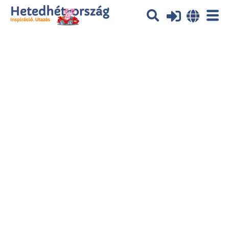
Az oldal sütiket (cookies) használ. További tájékoztatás itt:
Adatvédelmi
tájékoztató
Ok