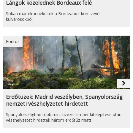
Lángok közelednek Bordeaux felé
Sokan már elmenekültek a Bordeaux-t körülvevő
külvárosokból.
Fontos
navigate_next
Erdőtüzek: Madrid veszélyben, Spanyolország
nemzeti vészhelyzetet hirdetett
Spanyolországban több mint tízezer ember kitelepítése után
vészhelyzetet hirdettek három erdőtűz miatt.