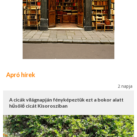
Apró hírek
2 napja
A cicák világnapján fényképeztük ezt a bokor alatt
hűsölő cicát Kisorosziban