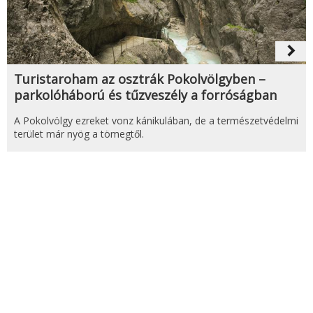
navigate_next
Turistaroham az osztrák Pokolvölgyben –
parkolóháború és tűzveszély a forróságban
A Pokolvölgy ezreket vonz kánikulában, de a természetvédelmi
terület már nyög a tömegtől.