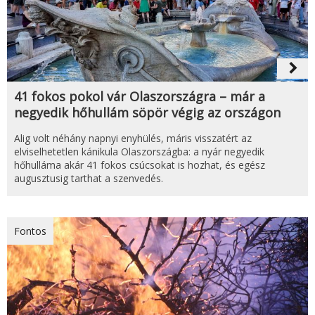
navigate_next
41 fokos pokol vár Olaszországra – már a
negyedik hőhullám söpör végig az országon
Alig volt néhány napnyi enyhülés, máris visszatért az
elviselhetetlen kánikula Olaszországba: a nyár negyedik
hőhulláma akár 41 fokos csúcsokat is hozhat, és egész
augusztusig tarthat a szenvedés.
Fontos