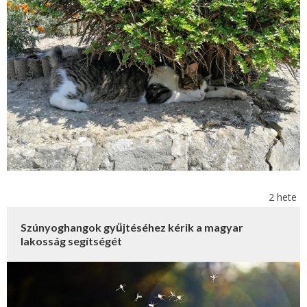
2 hete
Szúnyoghangok gyűjtéséhez kérik a magyar
lakosság segítségét