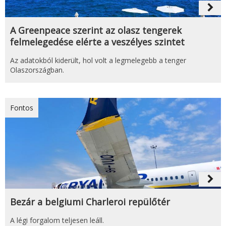
navigate_next
A Greenpeace szerint az olasz tengerek
felmelegedése elérte a veszélyes szintet
Az adatokból kiderült, hol volt a legmelegebb a tenger
Olaszországban.
Fontos
navigate_next
Bezár a belgiumi Charleroi repülőtér
A légi forgalom teljesen leáll.