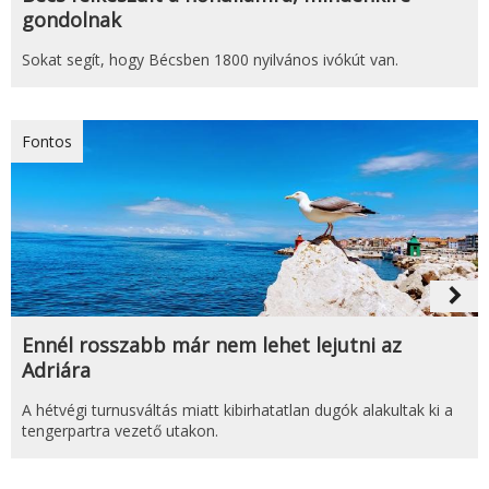
gondolnak
Sokat segít, hogy Bécsben 1800 nyilvános ivókút van.
Fontos
navigate_next
Ennél rosszabb már nem lehet lejutni az
Adriára
A hétvégi turnusváltás miatt kibirhatatlan dugók alakultak ki a
tengerpartra vezető utakon.