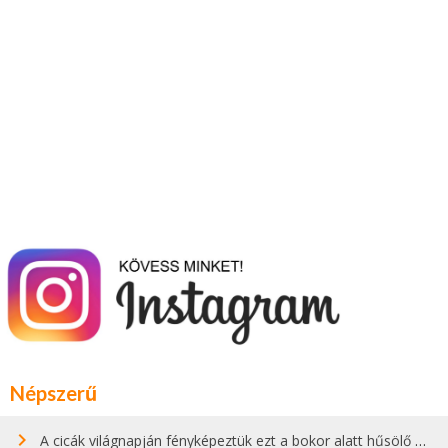
Népszerű
A cicák világnapján fényképeztük ezt a bokor alatt hűsölő cicát Kisorosziban