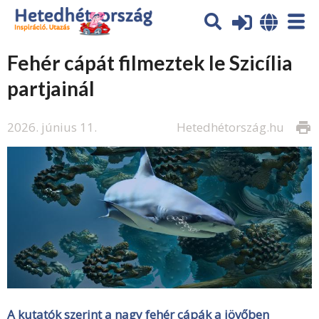
Fehér cápát filmeztek le Szicília
partjainál
2026. június 11.
Hetedhétország.hu
print
A kutatók szerint a nagy fehér cápák a jövőben