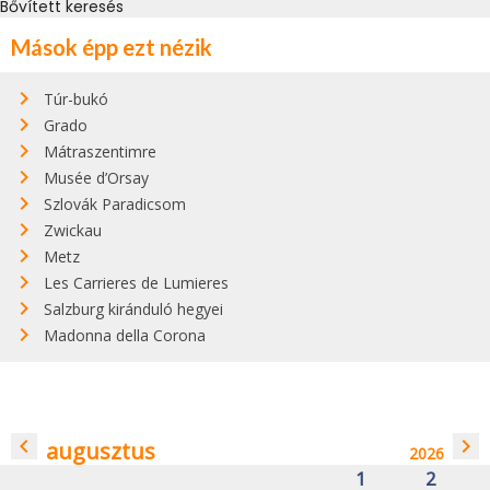
Bővített keresés
Mások épp ezt nézik
Túr-bukó
Grado
Mátraszentimre
Musée d’Orsay
Szlovák Paradicsom
Zwickau
Metz
Les Carrieres de Lumieres
Salzburg kiránduló hegyei
Madonna della Corona
navigate_before
navigate_next
augusztus
2026
1
2