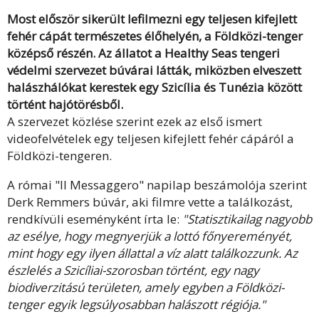
Most először sikerült lefilmezni egy teljesen kifejlett
fehér cápát természetes élőhelyén, a Földközi-tenger
középső részén. Az állatot a Healthy Seas tengeri
védelmi szervezet búvárai látták, miközben elveszett
halászhálókat kerestek egy Szicília és Tunézia között
történt hajótörésből.
A szervezet közlése szerint ezek az első ismert
videofelvételek egy teljesen kifejlett fehér cápáról a
Földközi-tengeren.
A római "Il Messaggero" napilap beszámolója szerint
Derk Remmers búvár, aki filmre vette a találkozást,
rendkívüli eseményként írta le:
"
Statisztikailag nagyobb
az esélye, hogy megnyerjük a lottó főnyereményét,
mint hogy egy ilyen állattal a víz alatt találkozzunk. Az
észlelés a Szicíliai-szorosban történt, egy nagy
biodiverzitású területen, amely egyben a Földközi-
tenger egyik legsúlyosabban halászott régiója."