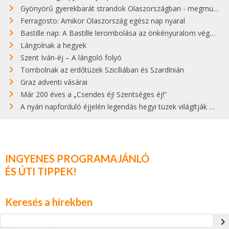
Gyönyörű gyerekbarát strandok Olaszországban - megmutatjuk a 15 legjobbat
Ferragosto: Amikor Olaszország egész nap nyaral
Bastille nap: A Bastille lerombolása az önkényuralom végét jelentette
Lángolnak a hegyek
Szent Iván-éj – A lángoló folyó
Tombolnak az erdőtüzek Szicíliában és Szardínián
Graz adventi vásárai
Már 200 éves a „Csendes éj! Szentséges éj!”
A nyári napforduló éjjelén legendás hegyi tüzek világítják meg Zugspitzét
INGYENES PROGRAMAJÁNLÓ
ÉS ÚTI TIPPEK!
Keresés a hírekben
navigate_next