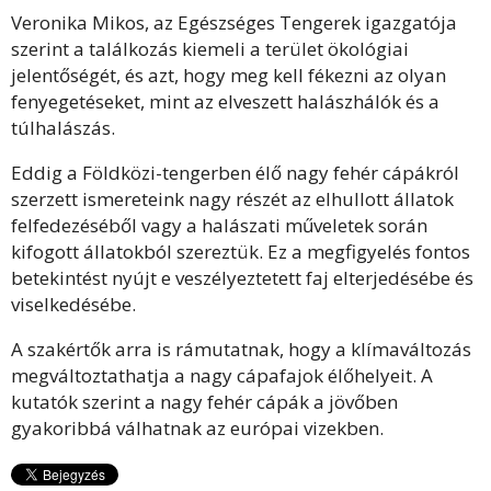
Veronika Mikos, az Egészséges Tengerek igazgatója
szerint a találkozás kiemeli a terület ökológiai
jelentőségét, és azt, hogy meg kell fékezni az olyan
fenyegetéseket, mint az elveszett halászhálók és a
túlhalászás.
Eddig a Földközi-tengerben élő nagy fehér cápákról
szerzett ismereteink nagy részét az elhullott állatok
felfedezéséből vagy a halászati műveletek során
kifogott állatokból szereztük. Ez a megfigyelés fontos
betekintést nyújt e veszélyeztetett faj elterjedésébe és
viselkedésébe.
A szakértők arra is rámutatnak, hogy a klímaváltozás
megváltoztathatja a nagy cápafajok élőhelyeit. A
kutatók szerint a nagy fehér cápák a jövőben
gyakoribbá válhatnak az európai vizekben.