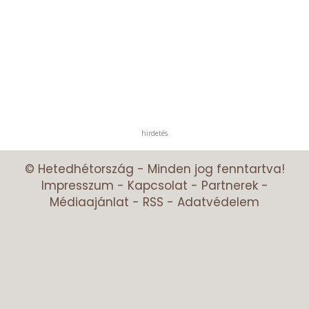
hirdetés
© Hetedhétország - Minden jog fenntartva!
Impresszum
-
Kapcsolat
-
Partnerek
-
Médiaajánlat
-
RSS
-
Adatvédelem