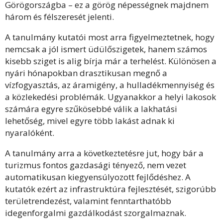
Görögországba – ez a görög népességnek majdnem
három és félszeresét jelenti.
A tanulmány kutatói most arra figyelmeztetnek, hogy
nemcsak a jól ismert üdülőszigetek, hanem számos
kisebb sziget is alig bírja már a terhelést. Különösen a
nyári hónapokban drasztikusan megnő a
vízfogyasztás, az áramigény, a hulladékmennyiség és
a közlekedési problémák. Ugyanakkor a helyi lakosok
számára egyre szűkösebbé válik a lakhatási
lehetőség, mivel egyre több lakást adnak ki
nyaralóként.
A tanulmány arra a következtetésre jut, hogy bár a
turizmus fontos gazdasági tényező, nem vezet
automatikusan kiegyensúlyozott fejlődéshez. A
kutatók ezért az infrastruktúra fejlesztését, szigorúbb
területrendezést, valamint fenntarthatóbb
idegenforgalmi gazdálkodást szorgalmaznak.