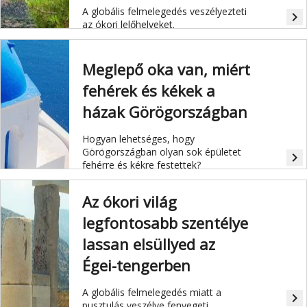
A globális felmelegedés veszélyezteti
navigate_next
az ókori lelőhelyeket.
Meglepő oka van, miért
fehérek és kékek a
házak Görögországban
Hogyan lehetséges, hogy
Görögországban olyan sok épületet
navigate_next
fehérre és kékre festettek?
Az ókori világ
legfontosabb szentélye
lassan elsüllyed az
Égei-tengerben
A globális felmelegedés miatt a
navigate_next
pusztulás veszélye fenyegeti.