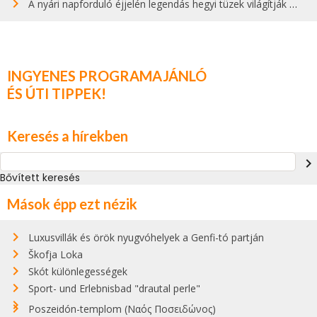
A nyári napforduló éjjelén legendás hegyi tüzek világítják meg Zugspitzét
INGYENES PROGRAMAJÁNLÓ
ÉS ÚTI TIPPEK!
Keresés a hírekben
navigate_next
Bővített keresés
Mások épp ezt nézik
Luxusvillák és örök nyugvóhelyek a Genfi-tó partján
Škofja Loka
Skót különlegességek
Sport- und Erlebnisbad "drautal perle"
Poszeidón-templom (Ναός Ποσειδώνος)