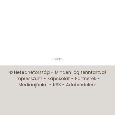
hirdetés
© Hetedhétország - Minden jog fenntartva!
Impresszum
-
Kapcsolat
-
Partnerek
-
Médiaajánlat
-
RSS
-
Adatvédelem