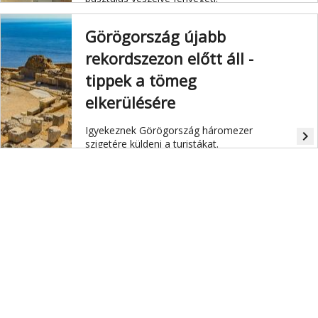
Görögország újabb
rekordszezon előtt áll -
tippek a tömeg
elkerülésére
Igyekeznek Görögország háromezer
navigate_next
szigetére küldeni a turistákat.