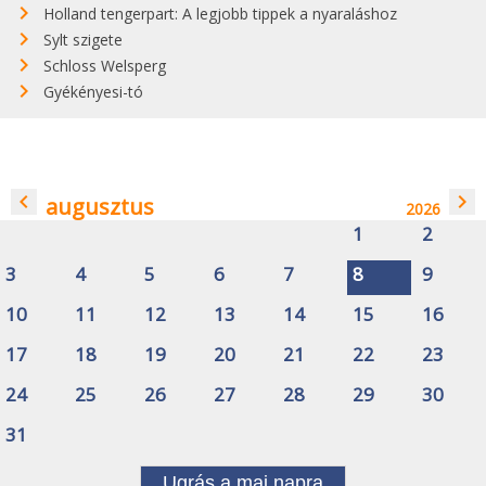
Holland tengerpart: A legjobb tippek a nyaraláshoz
Sylt szigete
Schloss Welsperg
Gyékényesi-tó
navigate_before
navigate_next
augusztus
2026
1
2
3
4
5
6
7
8
9
10
11
12
13
14
15
16
17
18
19
20
21
22
23
24
25
26
27
28
29
30
31
Ugrás a mai napra