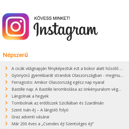
Népszerű
A cicák világnapján fényképeztük ezt a bokor alatt hűsölő cicát Kisorosziban
Gyönyörű gyerekbarát strandok Olaszországban - megmutatjuk a 15 legjobbat
Ferragosto: Amikor Olaszország egész nap nyaral
Bastille nap: A Bastille lerombolása az önkényuralom végét jelentette
Lángolnak a hegyek
Tombolnak az erdőtüzek Szicíliában és Szardínián
Szent Iván-éj – A lángoló folyó
Graz adventi vásárai
Már 200 éves a „Csendes éj! Szentséges éj!”