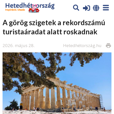
A görög szigetek a rekordszámú
turistaáradat alatt roskadnak
2026. május 28.
Hetedhétország.hu
print