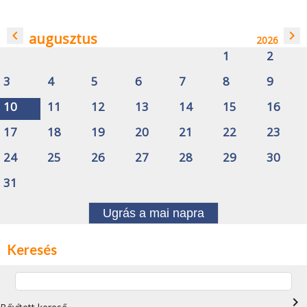
navigate_before
navigate_next
augusztus
2026
1
2
3
4
5
6
7
8
9
10
11
12
13
14
15
16
17
18
19
20
21
22
23
24
25
26
27
28
29
30
31
Ugrás a mai napra
Keresés
navigate_next