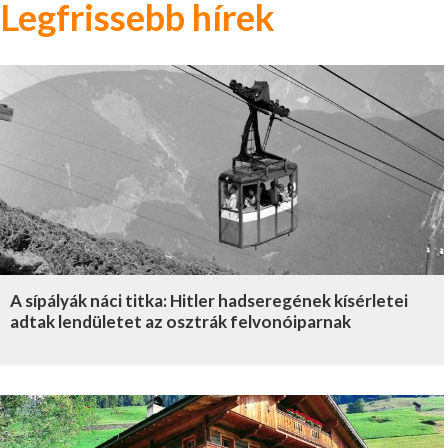
Legfrissebb hírek
A sípályák náci titka: Hitler hadseregének kísérletei
adtak lendületet az osztrák felvonóiparnak