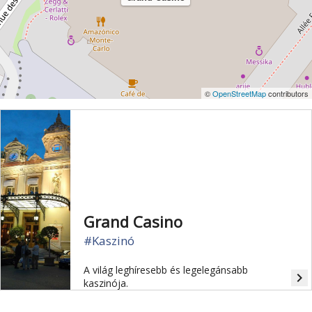
©
OpenStreetMap
contributors
Grand Casino
#Kaszinó
A világ leghíresebb és legelegánsabb
navigate_next
kaszinója.