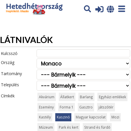
Az oldal sütiket (cookies) használ. További tájékoztatás itt:
Adatvédelmi tájékoztató
Ok
LÁTNIVALÓK
Kulcsszó
Ország
Tartomány
Település
Címkék
Akvárium
Állatkert
Barlang
Egyházi emlékek
Esemény
Forma 1
Gasztro
játszótér
Kastély
Kaszinó
Magyar kapcsolat
Mozi
Múzeum
Park és kert
Strand és fürdő