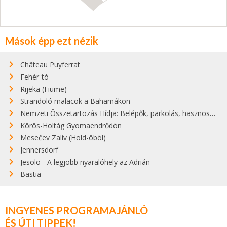
Mások épp ezt nézik
Château Puyferrat
Fehér-tó
Rijeka (Fiume)
Strandoló malacok a Bahamákon
Nemzeti Összetartozás Hídja: Belépők, parkolás, hasznos infók
Körös-Holtág Gyomaendrődön
Mesečev Zaliv (Hold-öböl)
Jennersdorf
Jesolo - A legjobb nyaralóhely az Adrián
Bastia
INGYENES PROGRAMAJÁNLÓ
ÉS ÚTI TIPPEK!