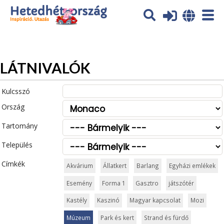
Az oldal sütiket (cookies) használ. További tájékoztatás itt:
Adatvédelmi tájékoztató
Ok
LÁTNIVALÓK
Kulcsszó
Ország
Tartomány
Település
Címkék
Akvárium
Állatkert
Barlang
Egyházi emlékek
Esemény
Forma 1
Gasztro
játszótér
Kastély
Kaszinó
Magyar kapcsolat
Mozi
Múzeum
Park és kert
Strand és fürdő