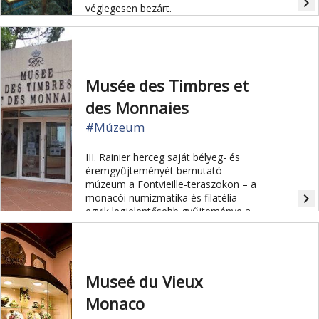
navigate_next
véglegesen bezárt.
Musée des Timbres et
des Monnaies
#Múzeum
III. Rainier herceg saját bélyeg- és
éremgyűjteményét bemutató
múzeum a Fontvieille-teraszokon – a
navigate_next
monacói numizmatika és filatélia
egyik legjelentősebb gyűjteménye a
világon.
Museé du Vieux
Monaco