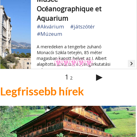
Océanographique et
Aquarium
#Akvárium
#játszótér
#Múzeum
A meredeken a tengerbe zuhanó
Monacói Szikla tetején, 85 méter
magasban kapott helyet az I. Albert
navigate_next
alapította akvárium és tengerkutatási
múzeum.
▶
1
2
Legfrissebb hírek