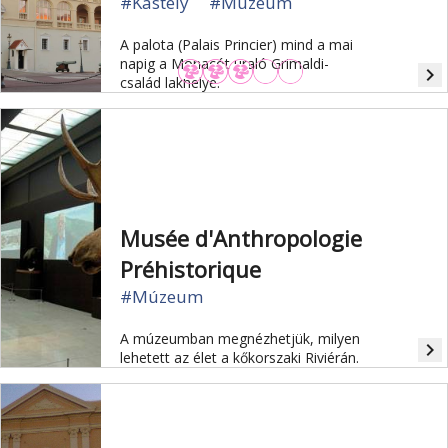
#Kastély
#Múzeum
A palota (Palais Princier) mind a mai
napig a Monacót uraló Grimaldi-
navigate_next
család lakhelye.
Musée d'Anthropologie
Préhistorique
#Múzeum
A múzeumban megnézhetjük, milyen
navigate_next
lehetett az élet a kőkorszaki Riviérán.