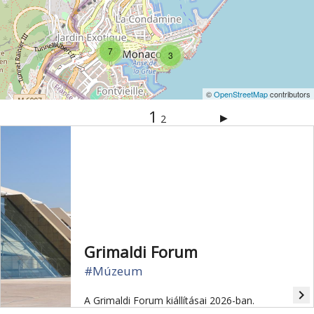
7
3
©
OpenStreetMap
contributors
1
▶
2
Grimaldi Forum
#Múzeum
navigate_next
A Grimaldi Forum kiállításai 2026-ban.