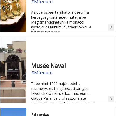
#Múzeum
Az óvárosban található múzeum a
hercegség történetét mutatja be.
Megismerkedhetünk a monacói
navigate_next
nyelvvel és kultúrával, tradiciókkal. A
belépés ingyenes.
Musée Naval
#Múzeum
Több mint 1200 hajómodellt,
festményt és tengerészeti tárgyat
felvonultató nemzetközi múzeum –
navigate_next
Claude Pallanca professzor élete
munkájának gyümölcse, aki III. Rainier
herceg segítségével alapította 1993-
ban. A múzeum jelenleg zárva van!
Musée