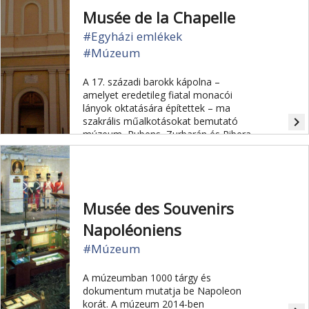
Musée de la Chapelle
#Egyházi emlékek
#Múzeum
A 17. századi barokk kápolna –
amelyet eredetileg fiatal monacói
lányok oktatására építettek – ma
navigate_next
szakrális műalkotásokat bemutató
múzeum, Rubens, Zurbarán és Ribera
itt kiállított műveivel.
Musée des Souvenirs
Napoléoniens
#Múzeum
A múzeumban 1000 tárgy és
dokumentum mutatja be Napoleon
korát. A múzeum 2014-ben