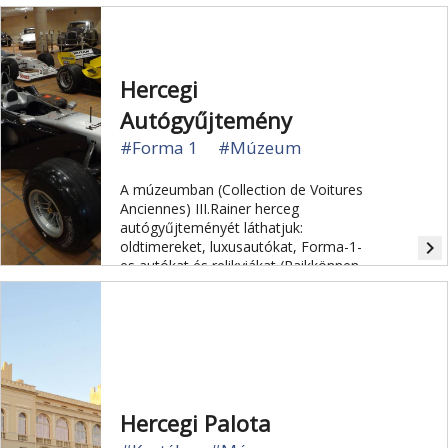
Hercegi
Autógyűjtemény
#Forma 1
#Múzeum
A múzeumban (Collection de Voitures
Anciennes) III.Rainer herceg
autógyűjteményét láthatjuk:
navigate_next
oldtimereket, luxusautókat, Forma-1-
es autókat és relikviákat (Raikkönnen
versenyautója). Grace Kelly, sőt II.
Albert herceg és Charlene hercegnő
esküvői autóját is kiállították.
Hercegi Palota