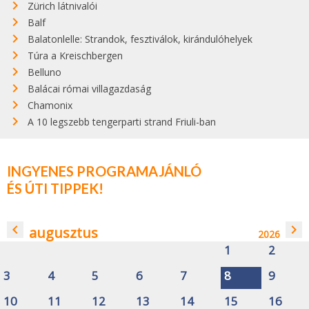
Zürich látnivalói
Balf
Balatonlelle: Strandok, fesztiválok, kirándulóhelyek
Túra a Kreischbergen
Belluno
Balácai római villagazdaság
Chamonix
A 10 legszebb tengerparti strand Friuli-ban
INGYENES PROGRAMAJÁNLÓ
ÉS ÚTI TIPPEK!
navigate_before
navigate_next
augusztus
2026
1
2
3
4
5
6
7
8
9
10
11
12
13
14
15
16