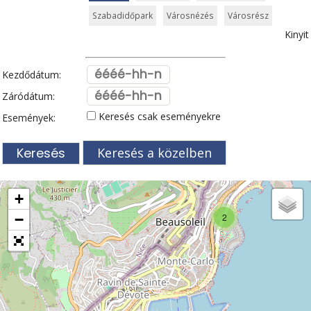
Szabadidőpark
Városnézés
Városrész
Kinyit
Kezdődátum:
Záródátum:
Keresés csak eseményekre
Események:
Keresés a közelben
+
−
2