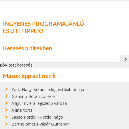
INGYENES PROGRAMAJÁNLÓ
ÉS ÚTI TIPPEK!
Keresés a hírekben
navigate_next
Bővített keresés
Mások épp ezt nézik
York: Nagy-Britannia legfestőibb utcája
Giardino Botanico Heller
A ligur riviéra legszebb városai
A linzi torta
Sasso Pordoi - Pordoi hágó
Bartholomeus-vásár Glurnsban