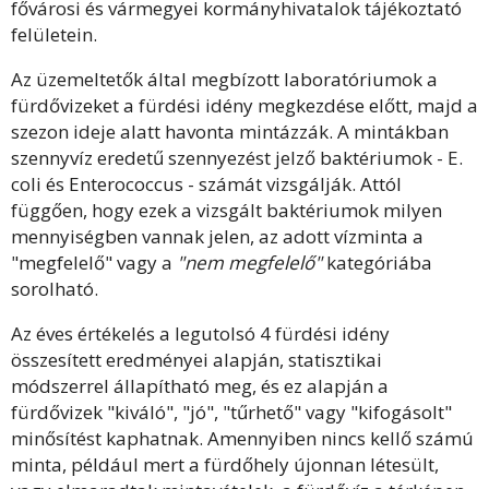
fővárosi és vármegyei kormányhivatalok tájékoztató
felületein.
Az üzemeltetők által megbízott laboratóriumok a
fürdővizeket a fürdési idény megkezdése előtt, majd a
szezon ideje alatt havonta mintázzák. A mintákban
szennyvíz eredetű szennyezést jelző baktériumok - E.
coli és Enterococcus - számát vizsgálják. Attól
függően, hogy ezek a vizsgált baktériumok milyen
mennyiségben vannak jelen, az adott vízminta a
"megfelelő" vagy a
"nem megfelelő"
kategóriába
sorolható.
Az éves értékelés a legutolsó 4 fürdési idény
összesített eredményei alapján, statisztikai
módszerrel állapítható meg, és ez alapján a
fürdővizek "kiváló", "jó", "tűrhető" vagy "kifogásolt"
minősítést kaphatnak. Amennyiben nincs kellő számú
minta, például mert a fürdőhely újonnan létesült,