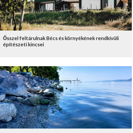
Ősszel feltárulnak Bécs és környékének rendkívüli
építészeti kincsei