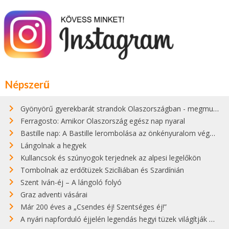
Népszerű
Gyönyörű gyerekbarát strandok Olaszországban - megmutatjuk a 15 legjobbat
Ferragosto: Amikor Olaszország egész nap nyaral
Bastille nap: A Bastille lerombolása az önkényuralom végét jelentette
Lángolnak a hegyek
Kullancsok és szúnyogok terjednek az alpesi legelőkön
Tombolnak az erdőtüzek Szicíliában és Szardínián
Szent Iván-éj – A lángoló folyó
Graz adventi vásárai
Már 200 éves a „Csendes éj! Szentséges éj!”
A nyári napforduló éjjelén legendás hegyi tüzek világítják meg Zugspitzét