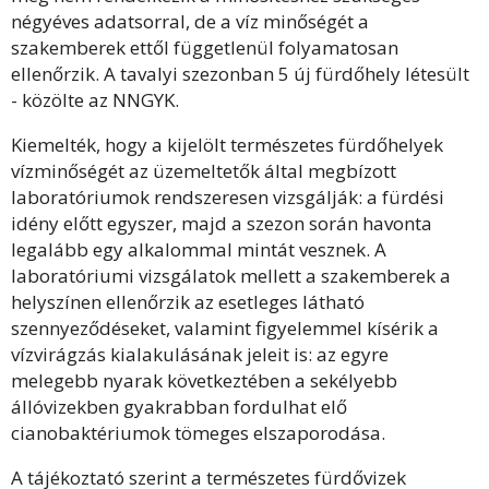
négyéves adatsorral, de a víz minőségét a
szakemberek ettől függetlenül folyamatosan
ellenőrzik. A tavalyi szezonban 5 új fürdőhely létesült
- közölte az NNGYK.
Kiemelték, hogy a kijelölt természetes fürdőhelyek
vízminőségét az üzemeltetők által megbízott
laboratóriumok rendszeresen vizsgálják: a fürdési
idény előtt egyszer, majd a szezon során havonta
legalább egy alkalommal mintát vesznek. A
laboratóriumi vizsgálatok mellett a szakemberek a
helyszínen ellenőrzik az esetleges látható
szennyeződéseket, valamint figyelemmel kísérik a
vízvirágzás kialakulásának jeleit is: az egyre
melegebb nyarak következtében a sekélyebb
állóvizekben gyakrabban fordulhat elő
cianobaktériumok tömeges elszaporodása.
A tájékoztató szerint a természetes fürdővizek