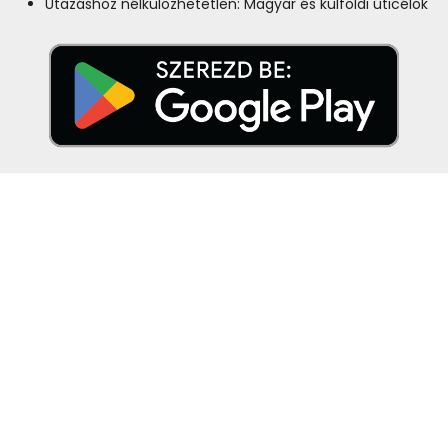
Utazáshoz nélkülözhetetlen: Magyar és külföldi úticélok