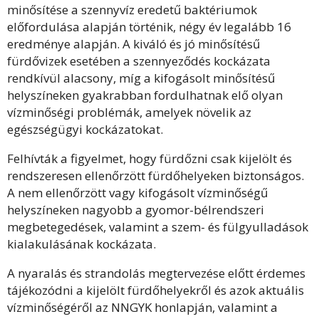
minősítése a szennyvíz eredetű baktériumok
előfordulása alapján történik, négy év legalább 16
eredménye alapján. A kiváló és jó minősítésű
fürdővizek esetében a szennyeződés kockázata
rendkívül alacsony, míg a kifogásolt minősítésű
helyszíneken gyakrabban fordulhatnak elő olyan
vízminőségi problémák, amelyek növelik az
egészségügyi kockázatokat.
Felhívták a figyelmet, hogy fürdőzni csak kijelölt és
rendszeresen ellenőrzött fürdőhelyeken biztonságos.
A nem ellenőrzött vagy kifogásolt vízminőségű
helyszíneken nagyobb a gyomor-bélrendszeri
megbetegedések, valamint a szem- és fülgyulladások
kialakulásának kockázata.
A nyaralás és strandolás megtervezése előtt érdemes
tájékozódni a kijelölt fürdőhelyekről és azok aktuális
vízminőségéről az NNGYK honlapján, valamint a