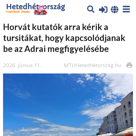
Horvát kutatók arra kérik a
tursitákat, hogy kapcsolódjanak
be az Adrai megfigyelésébe
2026. június 11.
MTI/Hetedhétország.hu
print