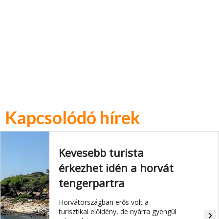
Kapcsolódó hírek
Kevesebb turista
érkezhet idén a horvát
tengerpartra
Horvátországban erős volt a
turisztikai előidény, de nyárra gyengül
navigate_next