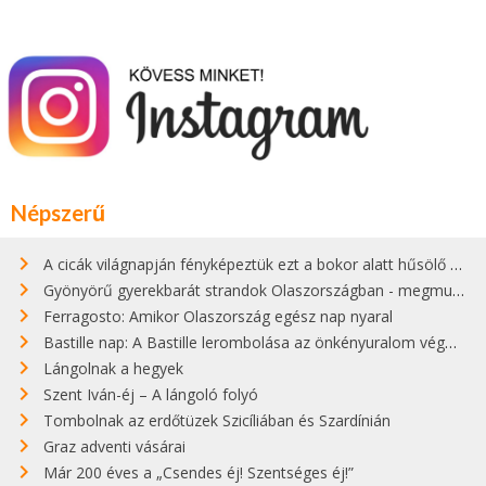
Népszerű
A cicák világnapján fényképeztük ezt a bokor alatt hűsölő cicát Kisorosziban
Gyönyörű gyerekbarát strandok Olaszországban - megmutatjuk a 15 legjobbat
Ferragosto: Amikor Olaszország egész nap nyaral
Bastille nap: A Bastille lerombolása az önkényuralom végét jelentette
Lángolnak a hegyek
Szent Iván-éj – A lángoló folyó
Tombolnak az erdőtüzek Szicíliában és Szardínián
Graz adventi vásárai
Már 200 éves a „Csendes éj! Szentséges éj!”