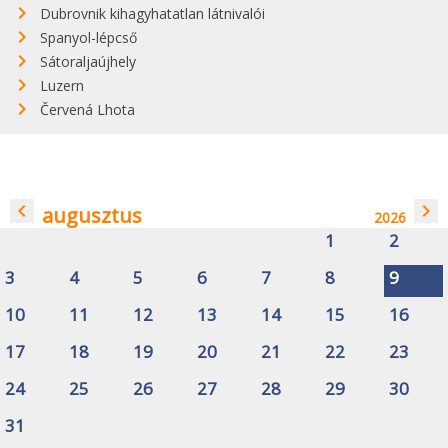
Dubrovnik kihagyhatatlan látnivalói
Spanyol-lépcső
Sátoraljaújhely
Luzern
Červená Lhota
navigate_before
navigate_next
augusztus
2026
1
2
3
4
5
6
7
8
9
10
11
12
13
14
15
16
17
18
19
20
21
22
23
24
25
26
27
28
29
30
31