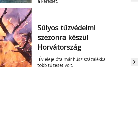
a kereslet.
Súlyos tűzvédelmi
szezonra készül
Horvátország
Év eleje óta már húsz százalékkal
navigate_next
több tűzeset volt.