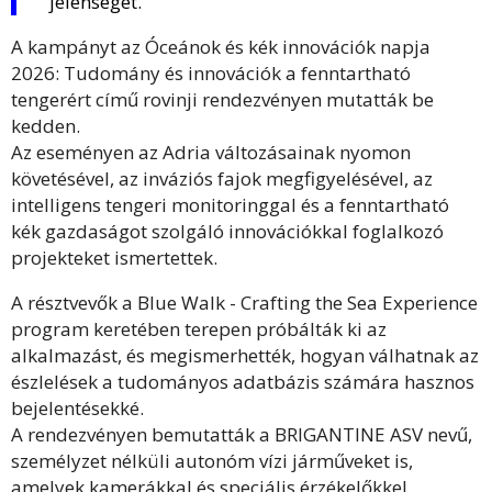
jelenséget.
A kampányt az Óceánok és kék innovációk napja
2026: Tudomány és innovációk a fenntartható
tengerért című rovinji rendezvényen mutatták be
kedden.
Az eseményen az Adria változásainak nyomon
követésével, az inváziós fajok megfigyelésével, az
intelligens tengeri monitoringgal és a fenntartható
kék gazdaságot szolgáló innovációkkal foglalkozó
projekteket ismertettek.
A résztvevők a Blue Walk - Crafting the Sea Experience
program keretében terepen próbálták ki az
alkalmazást, és megismerhették, hogyan válhatnak az
észlelések a tudományos adatbázis számára hasznos
bejelentésekké.
A rendezvényen bemutatták a BRIGANTINE ASV nevű,
személyzet nélküli autonóm vízi járműveket is,
amelyek kamerákkal és speciális érzékelőkkel