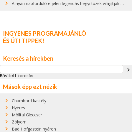
A nyári napforduló éjjelén legendás hegyi tüzek világítják meg Zugspitzét
INGYENES PROGRAMAJÁNLÓ
ÉS ÚTI TIPPEK!
Keresés a hírekben
navigate_next
Bővített keresés
Mások épp ezt nézik
Chambord kastély
Hyères
Mölltal Gleccser
Zólyom
Bad Hofgastein nyáron