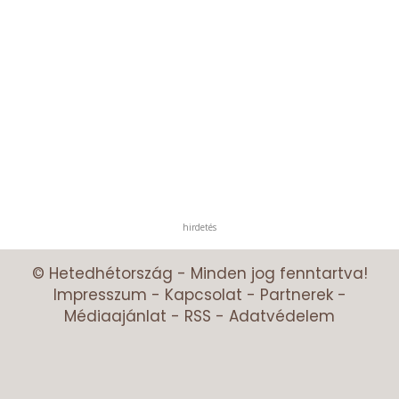
hirdetés
© Hetedhétország - Minden jog fenntartva!
Impresszum
-
Kapcsolat
-
Partnerek
-
Médiaajánlat
-
RSS
-
Adatvédelem