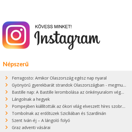
Népszerű
Ferragosto: Amikor Olaszország egész nap nyaral
Gyönyörű gyerekbarát strandok Olaszországban - megmutatjuk a 15 legjobbat
Bastille nap: A Bastille lerombolása az önkényuralom végét jelentette
Lángolnak a hegyek
Pompejiben kiállították az ókori világ elveszett híres szobrának másolatát
Tombolnak az erdőtüzek Szicíliában és Szardínián
Szent Iván-éj – A lángoló folyó
Graz adventi vásárai