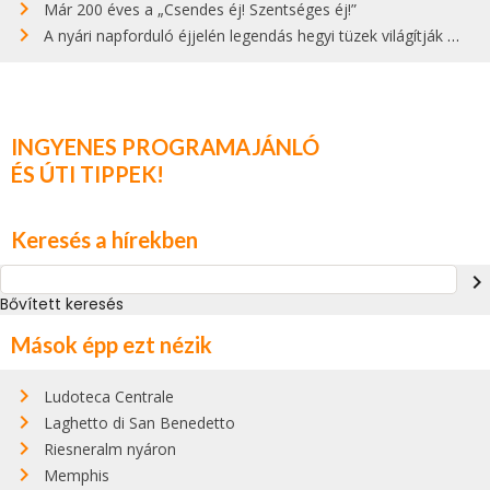
Már 200 éves a „Csendes éj! Szentséges éj!”
A nyári napforduló éjjelén legendás hegyi tüzek világítják meg Zugspitzét
INGYENES PROGRAMAJÁNLÓ
ÉS ÚTI TIPPEK!
Keresés a hírekben
navigate_next
Bővített keresés
Mások épp ezt nézik
Ludoteca Centrale
Laghetto di San Benedetto
Riesneralm nyáron
Memphis