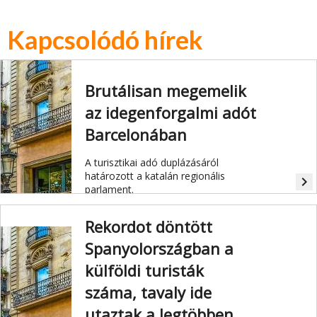
Kapcsolódó hírek
Brutálisan megemelik
az idegenforgalmi adót
Barcelonában
A turisztikai adó duplázásáról
határozott a katalán regionális
navigate_next
parlament.
Rekordot döntött
Spanyolországban a
külföldi turisták
száma, tavaly ide
utaztak a legtöbben