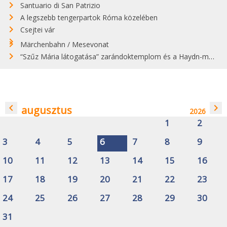
Santuario di San Patrizio
A legszebb tengerpartok Róma közelében
Csejtei vár
Märchenbahn / Mesevonat
“Szűz Mária látogatása” zarándoktemplom és a Haydn-mauzóleum
navigate_before
navigate_next
augusztus
2026
1
2
3
4
5
6
7
8
9
10
11
12
13
14
15
16
17
18
19
20
21
22
23
24
25
26
27
28
29
30
31