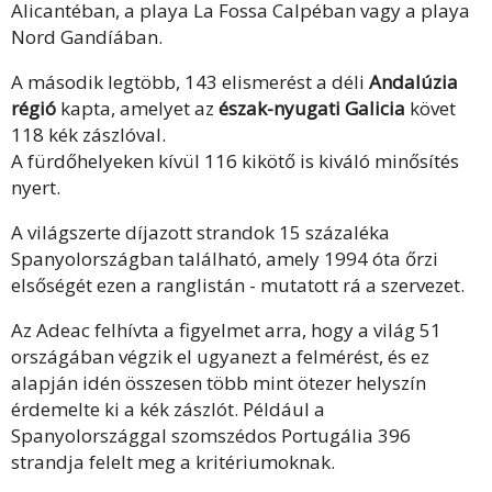
Alicantéban, a playa La Fossa Calpéban vagy a playa
Nord Gandíában.
A második legtöbb, 143 elismerést a déli
Andalúzia
régió
kapta, amelyet az
észak-nyugati Galicia
követ
118 kék zászlóval.
A fürdőhelyeken kívül 116 kikötő is kiváló minősítés
nyert.
A világszerte díjazott strandok 15 százaléka
Spanyolországban található, amely 1994 óta őrzi
elsőségét ezen a ranglistán - mutatott rá a szervezet.
Az Adeac felhívta a figyelmet arra, hogy a világ 51
országában végzik el ugyanezt a felmérést, és ez
alapján idén összesen több mint ötezer helyszín
érdemelte ki a kék zászlót. Például a
Spanyolországgal szomszédos Portugália 396
strandja felelt meg a kritériumoknak.