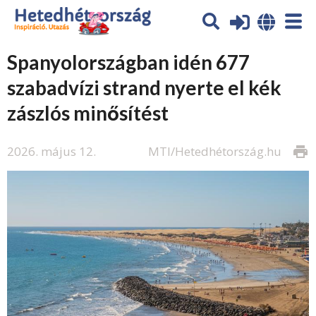
Spanyolországban idén 677
szabadvízi strand nyerte el kék
zászlós minősítést
2026. május 12.
MTI/Hetedhétország.hu
print