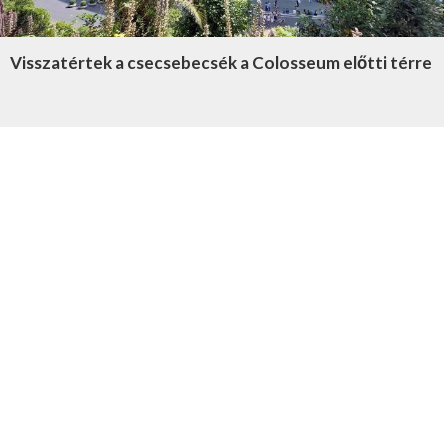
Visszatértek a csecsebecsék a Colosseum előtti térre