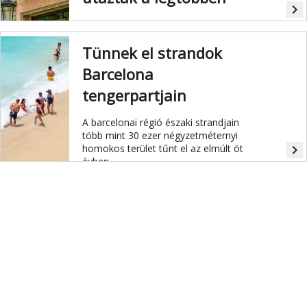
navigate_next
96,7 millió külföldi turista utazott az
országba.
Tünnek el strandok
Barcelona
tengerpartjain
A barcelonai régió északi strandjain
több mint 30 ezer négyzetméternyi
homokos terület tűnt el az elmúlt öt
navigate_next
évben.