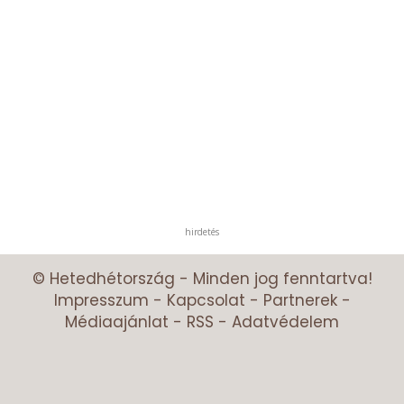
hirdetés
© Hetedhétország - Minden jog fenntartva!
Impresszum
-
Kapcsolat
-
Partnerek
-
Médiaajánlat
-
RSS
-
Adatvédelem