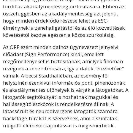
fordít az akadálymentesség biztosítására. Ebben az
összefüggésben az akadálymentesség azt jelenti,
hogy minden érdeklődő részese lehet az ESC-
élménynek: a zenehallgatástól és az élő közvetítések
követésétől kezdve egészen a közös szurkolásig.
Az ORF ezért minden dalhoz úgynevezett jelnyelvi
előadást (Sign Performance) kínál, emellett
rezgőmellényeket is biztosítanak, amelyek finoman
rezegnek a zene ritmusára, így a dalok "érezhetővé"
válnak. A bécsi Stadthalléban, az esemény fő
helyszínén ezenkívül információs pont, pihenőzónák
és akadálymentes ülőhelyek is várják a látogatókat. A
látogatók segítőkutyát is hozhatnak magukkal és
hallássegítő eszközök is rendelkezésre állnak. A
látássérült és neurodivergens látogatók számára
backstage-túrákat is szerveznek, ahol a színfalak
mögötti elemeket tapintással is megismerhetik.