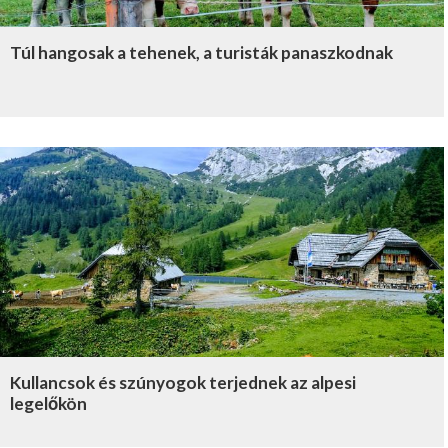
Túl hangosak a tehenek, a turisták panaszkodnak
Kullancsok és szúnyogok terjednek az alpesi
legelőkön