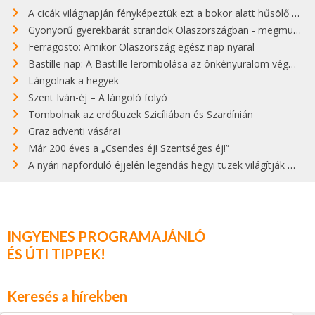
A cicák világnapján fényképeztük ezt a bokor alatt hűsölő cicát Kisorosziban
Gyönyörű gyerekbarát strandok Olaszországban - megmutatjuk a 15 legjobbat
Ferragosto: Amikor Olaszország egész nap nyaral
Bastille nap: A Bastille lerombolása az önkényuralom végét jelentette
Lángolnak a hegyek
Szent Iván-éj – A lángoló folyó
Tombolnak az erdőtüzek Szicíliában és Szardínián
Graz adventi vásárai
Már 200 éves a „Csendes éj! Szentséges éj!”
A nyári napforduló éjjelén legendás hegyi tüzek világítják meg Zugspitzét
INGYENES PROGRAMAJÁNLÓ
ÉS ÚTI TIPPEK!
Keresés a hírekben