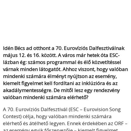
Idén Bécs ad otthont a 70. Eurovíziós Dalfesztiválnak
május 12. és 16. között. A város már hetek óta ESC-
lázban ég: számos programmal és élő közvetítéssel
várnak minden látogatót. Ahhoz viszont, hogy valóban
mindenki számára élményt nyújtson az esemény,
kiemelt figyelmet kell fordítani az inklúzióra és az
akadálymentességre. De mitől lesz egy rendezvény
valóban mindenki számára elérhető?
A 70. Eurovíziós Dalfesztivál (ESC – Eurovision Song
Contest) célja, hogy valóban mindenki számára
elérhető és átélhető legyen. Ennek érdekében az ORF –
az esemény egyik főszervezője – kiemelt figyelmet