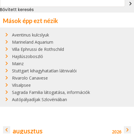
navigate_next
Bővített keresés
Mások épp ezt nézik
Aventinus kulcslyuk
Marineland Aquarium
Villa Ephrussi de Rothschild
Hajdúszoboszló
Mainz
Stuttgart kihagyhatatlan látnivalói
Rivarolo Canavese
Vilsalpsee
Sagrada Familia látogatása, információk
Autópályadíjak Szlovéniában
navigate_before
navigate_next
augusztus
2026