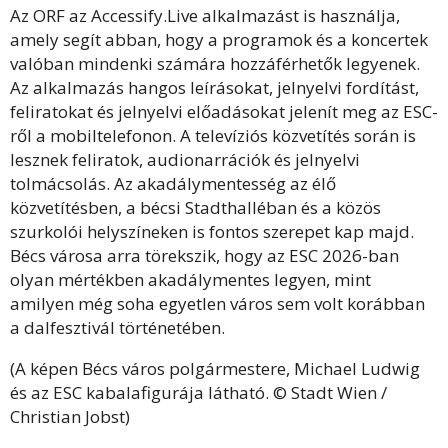
Az ORF az Accessify.Live alkalmazást is használja,
amely segít abban, hogy a programok és a koncertek
valóban mindenki számára hozzáférhetők legyenek.
Az alkalmazás hangos leírásokat, jelnyelvi fordítást,
feliratokat és jelnyelvi előadásokat jelenít meg az ESC-
ről a mobiltelefonon. A televíziós közvetítés során is
lesznek feliratok, audionarrációk és jelnyelvi
tolmácsolás. Az akadálymentesség az élő
közvetítésben, a bécsi Stadthalléban és a közös
szurkolói helyszíneken is fontos szerepet kap majd.
Bécs városa arra törekszik, hogy az ESC 2026-ban
olyan mértékben akadálymentes legyen, mint
amilyen még soha egyetlen város sem volt korábban
a dalfesztivál történetében.
(A képen Bécs város polgármestere, Michael Ludwig
és az ESC kabalafigurája látható. © Stadt Wien /
Christian Jobst)