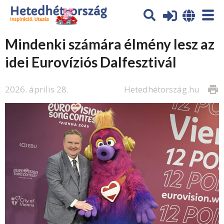
Mindenki számára élmény lesz az
idei Eurovíziós Dalfesztivál
2026. április 28.
Hetedhétország.hu
print