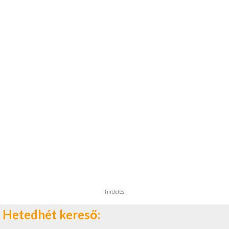
hirdetés
Hetedhét kereső: