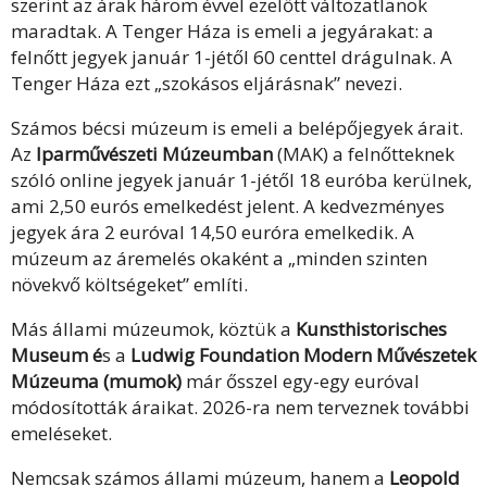
szerint az árak három évvel ezelőtt változatlanok
maradtak. A Tenger Háza is emeli a jegyárakat: a
felnőtt jegyek január 1-jétől 60 centtel drágulnak. A
Tenger Háza ezt „szokásos eljárásnak” nevezi.
Számos bécsi múzeum is emeli a belépőjegyek árait.
Az
Iparművészeti Múzeumban
(MAK) a felnőtteknek
szóló online jegyek január 1-jétől 18 euróba kerülnek,
ami 2,50 eurós emelkedést jelent. A kedvezményes
jegyek ára 2 euróval 14,50 euróra emelkedik. A
múzeum az áremelés okaként a „minden szinten
növekvő költségeket” említi.
Más állami múzeumok, köztük a
Kunsthistorisches
Museum é
s a
Ludwig Foundation Modern Művészetek
Múzeuma (mumok)
már ősszel egy-egy euróval
módosították áraikat. 2026-ra nem terveznek további
emeléseket.
Nemcsak számos állami múzeum, hanem a
Leopold