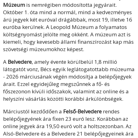
Múzeum
is nemrégiben módosította jegyárait.
Október 1. óta mind a normál, mind a kedvezményes
árú jegyek két euróval drágábbak, most 19, illetve 16
euróba kerülnek. A Leopold Múzeum a folyamatos
költségnyomást jelölte meg okként. A múzeum azt is
kiemeli, hogy kevesebb állami finanszírozást kap más
szövetségi múzeumokhoz képest.
A
Belvedere
, amely évente körülbelül 1,8 millió
látogatót vonz, Bécs egyik leglátogatottabb múzeuma
- 2026 márciusának végén módosítja a belépőjegyek
árait. Ezzel egyidejűleg megszűnnek a fő- és
főszezonon kívüli időszakok, valamint az online és a
helyszíni vásárlás közötti korábbi árkülönbségek.
Márciustól kezdődően a
Felső-Belvedere
rendes
belépőjegyének ára fixen 23 euró lesz. Korábban az
online jegyek ára 19,50 euró volt a holtszezonban. Az
Alsó-Belvedere és a Belvedere 21 belépőjegyeinek ára