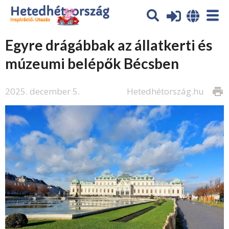
Egyre drágábbak az állatkerti és
múzeumi belépők Bécsben
2025. december 5.
Hetedhétország.hu
print