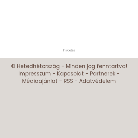
hirdetés
© Hetedhétország - Minden jog fenntartva!
Impresszum
-
Kapcsolat
-
Partnerek
-
Médiaajánlat
-
RSS
-
Adatvédelem