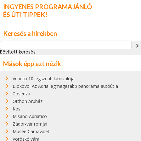
INGYENES PROGRAMAJÁNLÓ
ÉS ÚTI TIPPEK!
Keresés a hírekben
navigate_next
Bővített keresés
Mások épp ezt nézik
Veneto 10 legszebb látnivalója
Biokovo: Az Adria legmagasabb panoráma autóútja
Cosenza
Otthon Áruház
Kos
Misano Adriatico
Zádor-vár romjai
Musée Carnavalet
Vöröskő vára