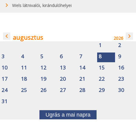
Wels látnivalói, kirándulóhelyei
navigate_before
navigate_next
augusztus
2026
1
2
3
4
5
6
7
8
9
10
11
12
13
14
15
16
17
18
19
20
21
22
23
24
25
26
27
28
29
30
31
Ugrás a mai napra