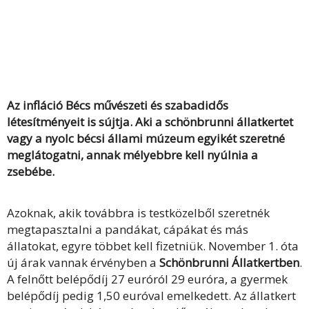
Az infláció Bécs művészeti és szabadidős
létesítményeit is sújtja. Aki a schönbrunni állatkertet
vagy a nyolc bécsi állami múzeum egyikét szeretné
meglátogatni, annak mélyebbre kell nyúlnia a
zsebébe.
Azoknak, akik továbbra is testközelből szeretnék
megtapasztalni a pandákat, cápákat és más
állatokat, egyre többet kell fizetniük. November 1. óta
új árak vannak érvényben a
Schönbrunni Állatkertben
.
A felnőtt belépődíj 27 euróról 29 euróra, a gyermek
belépődíj pedig 1,50 euróval emelkedett. Az állatkert