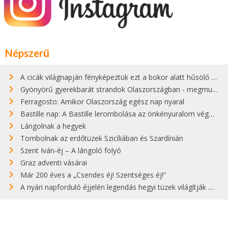
Népszerű
A cicák világnapján fényképeztük ezt a bokor alatt hűsölő cicát Kisorosziban
Gyönyörű gyerekbarát strandok Olaszországban - megmutatjuk a 15 legjobbat
Ferragosto: Amikor Olaszország egész nap nyaral
Bastille nap: A Bastille lerombolása az önkényuralom végét jelentette
Lángolnak a hegyek
Tombolnak az erdőtüzek Szicíliában és Szardínián
Szent Iván-éj – A lángoló folyó
Graz adventi vásárai
Már 200 éves a „Csendes éj! Szentséges éj!”
A nyári napforduló éjjelén legendás hegyi tüzek világítják meg Zugspitzét