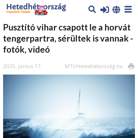
Pusztító vihar csapott le a horvát
tengerpartra, sérültek is vannak -
fotók, videó
2025. június 17.
MTI/Hetedhétország.hu
print