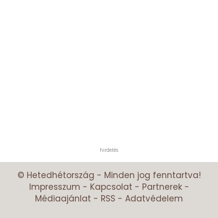
hirdetés
© Hetedhétország - Minden jog fenntartva!
Impresszum
-
Kapcsolat
-
Partnerek
-
Médiaajánlat
-
RSS
-
Adatvédelem