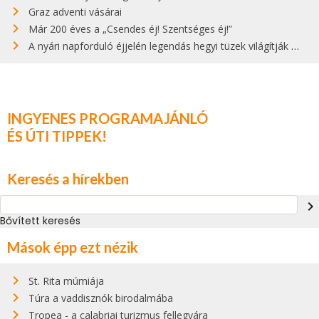
Graz adventi vásárai
Már 200 éves a „Csendes éj! Szentséges éj!”
A nyári napforduló éjjelén legendás hegyi tüzek világítják meg Zugspitzét
INGYENES PROGRAMAJÁNLÓ
ÉS ÚTI TIPPEK!
Keresés a hírekben
navigate_next
Bővített keresés
Mások épp ezt nézik
St. Rita múmiája
Túra a vaddisznók birodalmába
Tropea - a calabriai turizmus fellegvára