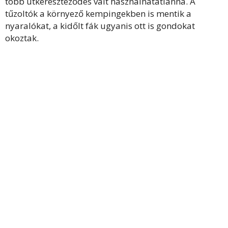
több útkereszteződés vált használhatatlanná. A
tűzoltók a környező kempingekben is mentik a
nyaralókat, a kidőlt fák ugyanis ott is gondokat
okoztak.