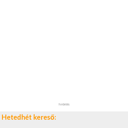
hirdetés
Hetedhét kereső: