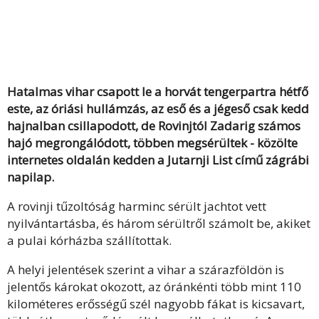
Hatalmas vihar csapott le a horvát tengerpartra hétfő
este, az óriási hullámzás, az eső és a jégeső csak kedd
hajnalban csillapodott, de Rovinjtól Zadarig számos
hajó megrongálódott, többen megsérültek - közölte
internetes oldalán kedden a Jutarnji List című zágrábi
napilap.
A rovinji tűzoltóság harminc sérült jachtot vett
nyilvántartásba, és három sérültről számolt be, akiket
a pulai kórházba szállítottak.
A helyi jelentések szerint a vihar a szárazföldön is
jelentős károkat okozott, az óránkénti több mint 110
kilométeres erősségű szél nagyobb fákat is kicsavart,