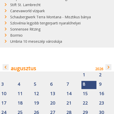
Stift St. Lambrecht
Canevaworld vízipark
Schaubergwerk Terra Montana - Misztikus bánya
Szlovénia legjobb tengerparti nyaralóhelyei
Sonnensee Ritzing
Bormio
Umbria 10 meseszép városkája
navigate_before
navigate_next
augusztus
2026
1
2
3
4
5
6
7
8
9
10
11
12
13
14
15
16
17
18
19
20
21
22
23
24
25
26
27
28
29
30