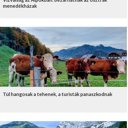
menedékházak
Túl hangosak a tehenek, a turisták panaszkodnak