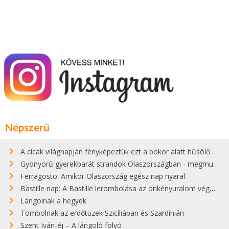
Népszerű
A cicák világnapján fényképeztük ezt a bokor alatt hűsölő cicát Kisorosziban
Gyönyörű gyerekbarát strandok Olaszországban - megmutatjuk a 15 legjobbat
Ferragosto: Amikor Olaszország egész nap nyaral
Bastille nap: A Bastille lerombolása az önkényuralom végét jelentette
Lángolnak a hegyek
Tombolnak az erdőtüzek Szicíliában és Szardínián
Szent Iván-éj – A lángoló folyó