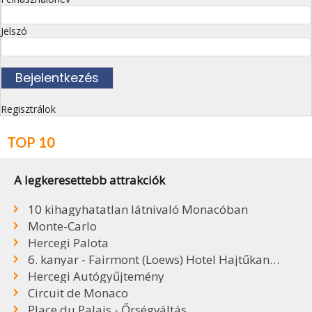
Jelszó
Regisztrálok
TOP 10
A legkeresettebb attrakciók
10 kihagyhatatlan látnivaló Monacóban
Monte-Carlo
Hercegi Palota
6. kanyar - Fairmont (Loews) Hotel Hajtűkanyar
Hercegi Autógyűjtemény
Circuit de Monaco
Place du Palais - Őrségváltás