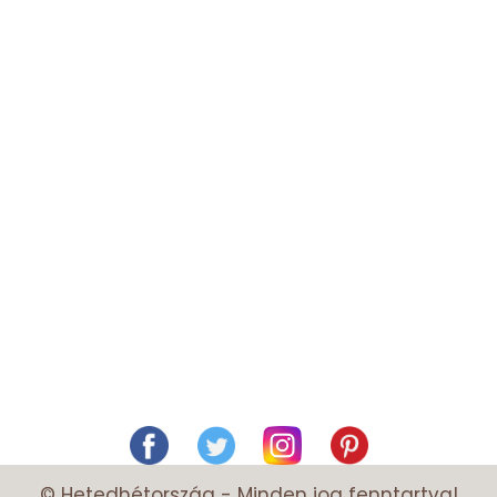
© Hetedhétország - Minden jog fenntartva!