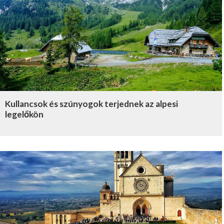
Kullancsok és szúnyogok terjednek az alpesi
legelőkön