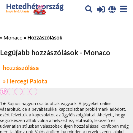
Az oldal sütiket (cookies) használ. További tájékoztatás itt:
Adatvédelmi tájékoztató
Ok
»
Monaco
» Hozzászólások
Legújabb hozzászólások - Monaco
hozzászólása
» Hercegi Palota
1★ Sajnos nagyon csalódottak vagyunk. A jegyeket online
vásároltuk, de a beváltásukkal kapcsolatban problémánk adódott,
ezért felvettük a kapcsolatot az ügyfélszolgálattal. Ahelyett, hogy
segítőkészen álltak volna a helyzethez, elutasító, lekezelő és
udvariatlan stílusban válaszoltak. Ilyen hozzáállással korábban még
nem találkoztunk. Valószínűleg, ha minden a tervek szerint alakul,