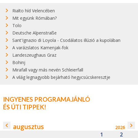
Rialto híd Velencében
Mit együnk Rómában?
Tolo
Deutsche Alpenstraße
Sant'Ignazio di Loyola - Csodálatos illúzió a kupolában
A varázslatos Kamenjak-fok
Landeszeughaus Graz
Bohinj
Mirafall vagy más nevén Schleierfall
A világ legnagyobb bejárható hegycsúcskeresztje
INGYENES PROGRAMAJÁNLÓ
ÉS ÚTI TIPPEK!
navigate_before
navigate_next
augusztus
2026
1
2