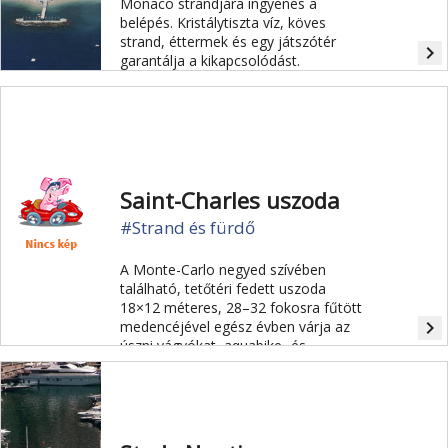
Monaco strandjára ingyenes a
belépés. Kristálytiszta víz, köves
strand, éttermek és egy játszótér
navigate_next
garantálja a kikapcsolódást.
Saint-Charles uszoda
#Strand és fürdő
A Monte-Carlo negyed szívében
található, tetőtéri fedett uszoda
18×12 méteres, 28–32 fokosra fűtött
navigate_next
medencéjével egész évben várja az
úszni vágyókat, aquabike- és
tornatermi géppel felszerelve.