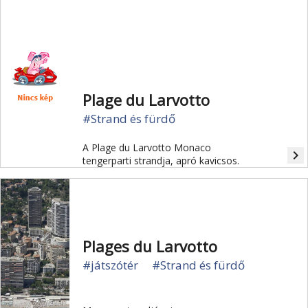
Plage du Larvotto
#Strand és fürdő
A Plage du Larvotto Monaco
navigate_next
tengerparti strandja, apró kavicsos.
Plages du Larvotto
#játszótér
#Strand és fürdő