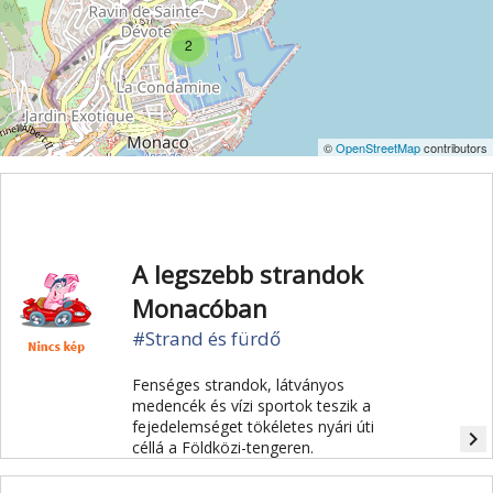
2
©
OpenStreetMap
contributors
A legszebb strandok
Monacóban
#Strand és fürdő
Fenséges strandok, látványos
medencék és vízi sportok teszik a
fejedelemséget tökéletes nyári úti
navigate_next
céllá a Földközi-tengeren.