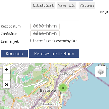
Szabadidőpark
Városnézés
Városrész
Kinyit
Kezdődátum:
Záródátum:
Keresés csak eseményekre
Események:
Keresés a közelben
+
−
3