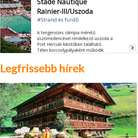
Stade Nautique
Rainier-III/Uszoda
#Strand és fürdő
A tengervizes olimpia méretű
úszómedencével rendelkező uszoda a
Port Hercule kikötőben található.
navigate_next
Télen korcsolypályaként működik.
Legfrissebb hírek