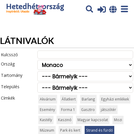
Az oldal sütiket (cookies) használ. További tájékoztatás itt:
Adatvédelmi tájékoztató
Ok
LÁTNIVALÓK
Kulcsszó
Ország
Tartomány
Település
Címkék
Akvárium
Állatkert
Barlang
Egyházi emlékek
Esemény
Forma 1
Gasztro
játszótér
Kastély
Kaszinó
Magyar kapcsolat
Mozi
Múzeum
Park és kert
Strand és fürdő