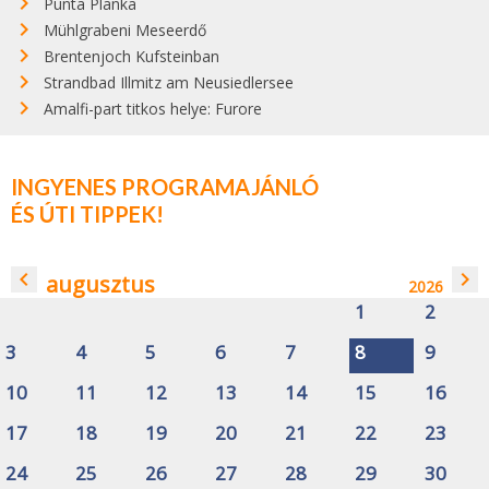
Punta Planka
Mühlgrabeni Meseerdő
Brentenjoch Kufsteinban
Strandbad Illmitz am Neusiedlersee
Amalfi-part titkos helye: Furore
INGYENES PROGRAMAJÁNLÓ
ÉS ÚTI TIPPEK!
navigate_before
navigate_next
augusztus
2026
1
2
3
4
5
6
7
8
9
10
11
12
13
14
15
16
17
18
19
20
21
22
23
24
25
26
27
28
29
30