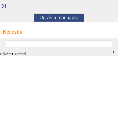
31
Ugrás a mai napra
Keresés
navigate_next
Bővített kereső…