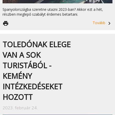
Spanyolországba szeretne utazni 2023-ban? Akkor ezt a hét,
részben meglepő szabályt érdemes betartani.
print
Tovább
navigate_next
TOLEDÓNAK ELEGE
VAN A SOK
TURISTÁBÓL -
KEMÉNY
INTÉZKEDÉSEKET
HOZOTT
2023. február 24.