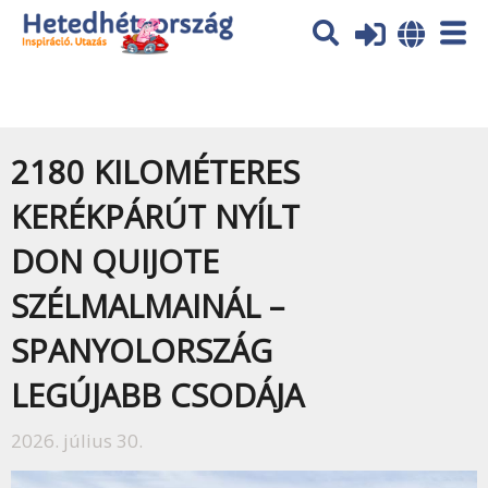
Az oldal sütiket (cookies) használ. További tájékoztatás itt:
Adatvédelmi tájékoztató
Ok
2180 KILOMÉTERES
KERÉKPÁRÚT NYÍLT
DON QUIJOTE
SZÉLMALMAINÁL –
SPANYOLORSZÁG
LEGÚJABB CSODÁJA
2026. július 30.