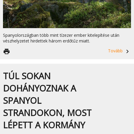
Spanyolországban több mint tízezer ember kitelepítése után
vészhelyzetet hirdettek három erdőtűz miatt.
print
Tovább
navigate_next
TÚL SOKAN
DOHÁNYOZNAK A
SPANYOL
STRANDOKON, MOST
LÉPETT A KORMÁNY