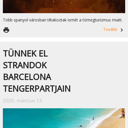
Több spanyol városban tiltakoztak ismét a tömegturizmus miatt.
print
Tovább
navigate_next
TÜNNEK EL
STRANDOK
BARCELONA
TENGERPARTJAIN
2025. március 13.