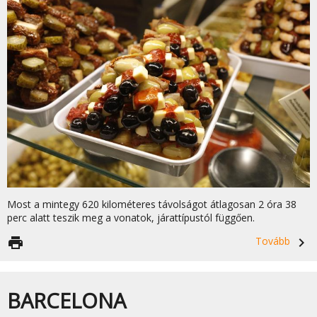
Most a mintegy 620 kilométeres távolságot átlagosan 2 óra 38
perc alatt teszik meg a vonatok, járattípustól függően.
print
Tovább
navigate_next
BARCELONA