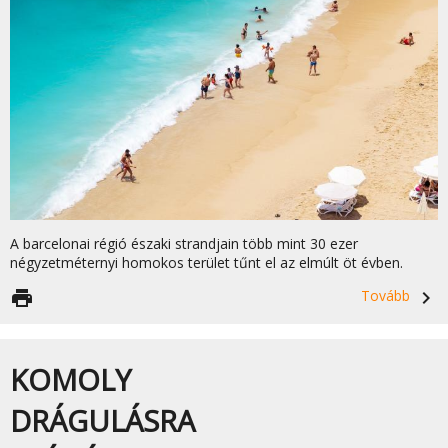
A barcelonai régió északi strandjain több mint 30 ezer
négyzetméternyi homokos terület tűnt el az elmúlt öt évben.
print
Tovább
navigate_next
KOMOLY
DRÁGULÁSRA