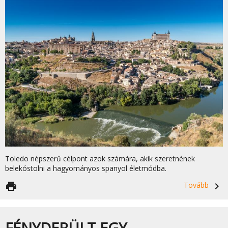
Toledo népszerű célpont azok számára, akik szeretnének
belekóstolni a hagyományos spanyol életmódba.
print
Tovább
navigate_next
FÉNYDERÜLT EGY