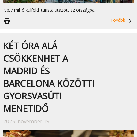
96,7 millió külföldi turista utazott az országba.
print
Tovább
navigate_next
KÉT ÓRA ALÁ
CSÖKKENHET A
MADRID ÉS
BARCELONA KÖZÖTTI
GYORSVASÚTI
MENETIDŐ
2025. november 19.