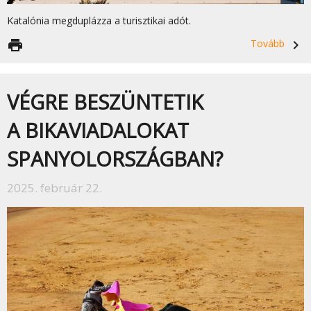
Katalónia megduplázza a turisztikai adót.
print
Tovább
navigate_next
VÉGRE BESZÜNTETIK
A BIKAVIADALOKAT
SPANYOLORSZÁGBAN?
2025. február 22.