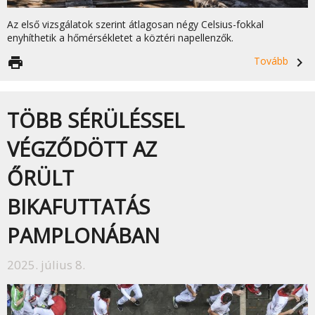
Az első vizsgálatok szerint átlagosan négy Celsius-fokkal
enyhíthetik a hőmérsékletet a köztéri napellenzők.
print
Tovább
navigate_next
TÖBB SÉRÜLÉSSEL
VÉGZŐDÖTT AZ
ŐRÜLT
BIKAFUTTATÁS
PAMPLONÁBAN
2025. július 8.