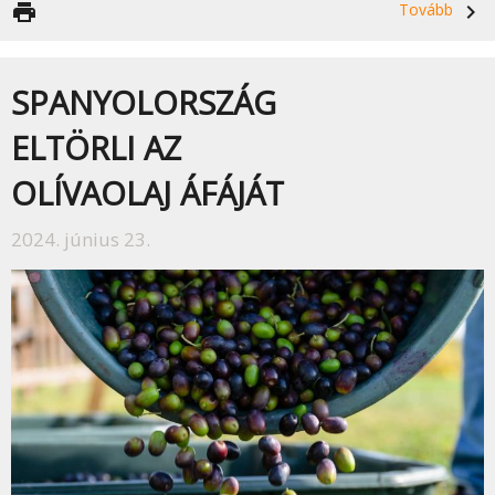
print
Tovább
navigate_next
SPANYOLORSZÁG
ELTÖRLI AZ
OLÍVAOLAJ ÁFÁJÁT
2024. június 23.