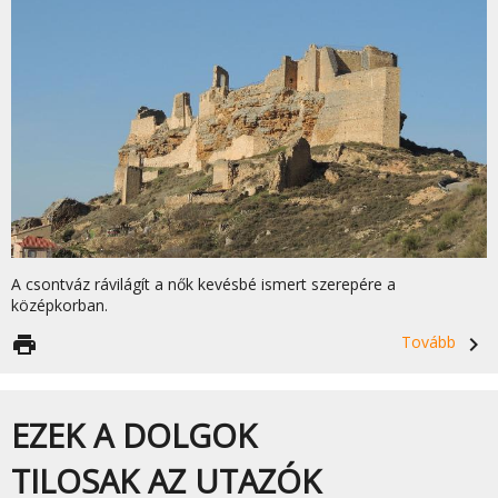
A csontváz rávilágít a nők kevésbé ismert szerepére a
középkorban.
print
Tovább
navigate_next
EZEK A DOLGOK
TILOSAK AZ UTAZÓK