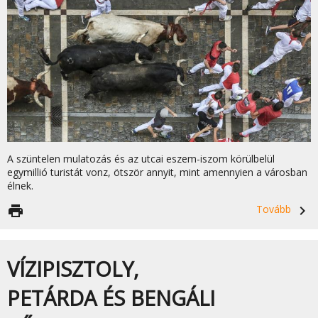
A szüntelen mulatozás és az utcai eszem-iszom körülbelül
egymillió turistát vonz, ötször annyit, mint amennyien a városban
élnek.
print
Tovább
navigate_next
VÍZIPISZTOLY,
PETÁRDA ÉS BENGÁLI