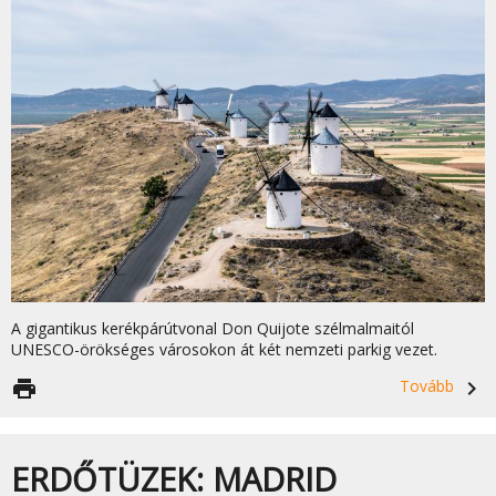
A gigantikus kerékpárútvonal Don Quijote szélmalmaitól
UNESCO-örökséges városokon át két nemzeti parkig vezet.
print
Tovább
navigate_next
ERDŐTÜZEK: MADRID