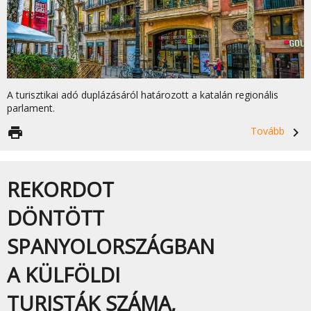
A turisztikai adó duplázásáról határozott a katalán regionális
parlament.
print
Tovább
navigate_next
REKORDOT
DÖNTÖTT
SPANYOLORSZÁGBAN
A KÜLFÖLDI
TURISTÁK SZÁMA,