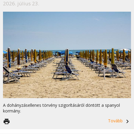
2026. július 23.
A dohányzásellenes törvény szigorításáról döntött a spanyol
kormány.
print
Tovább
navigate_next