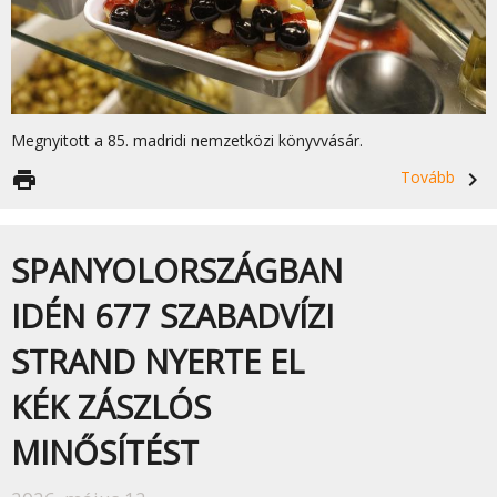
Megnyitott a 85. madridi nemzetközi könyvvásár.
print
Tovább
navigate_next
SPANYOLORSZÁGBAN
IDÉN 677 SZABADVÍZI
STRAND NYERTE EL
KÉK ZÁSZLÓS
MINŐSÍTÉST