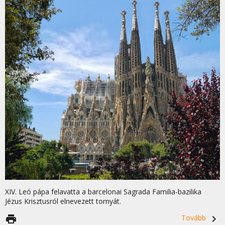
XIV. Leó pápa felavatta a barcelonai Sagrada Familia-bazilika
Jézus Krisztusról elnevezett tornyát.
print
Tovább
navigate_next