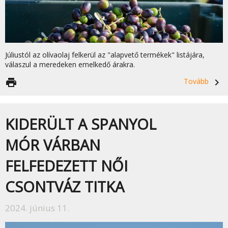
Júliustól az olívaolaj felkerül az "alapvető termékek" listájára,
válaszul a meredeken emelkedő árakra.
print
Tovább
navigate_next
KIDERÜLT A SPANYOL
MÓR VÁRBAN
FELFEDEZETT NŐI
CSONTVÁZ TITKA
2024. június 11.