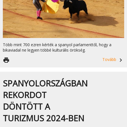
Több mint 700 ezren kérték a spanyol parlamenttől, hogy a
bikaviadal ne legyen többé kulturális örökség.
print
Tovább
navigate_next
SPANYOLORSZÁGBAN
REKORDOT
DÖNTÖTT A
TURIZMUS 2024-BEN