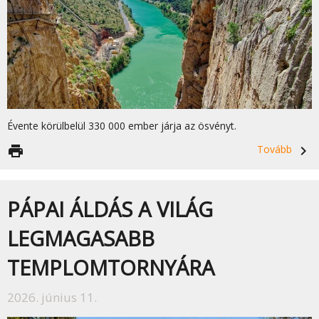
Évente körülbelül 330 000 ember járja az ösvényt.
print
Tovább
navigate_next
PÁPAI ÁLDÁS A VILÁG
LEGMAGASABB
TEMPLOMTORNYÁRA
2026. június 11.