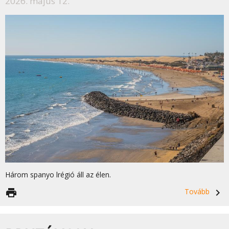
2026. május 12.
Három spanyo lrégió áll az élen.
print
Tovább
navigate_next