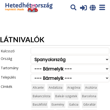
Az oldal sütiket (cookies) használ. További tájékoztatás itt:
Adatvédelmi tájékoztató
Ok
LÁTNIVALÓK
Kulcsszó
Ország
Tartomány
Település
Címkék
Alicante
Andalúzia
Aragónia
Asztúria
Bakancslista
Baleár-szigetek
Barcelona
Baszkföld
Esemény
Galicia
Gibraltár