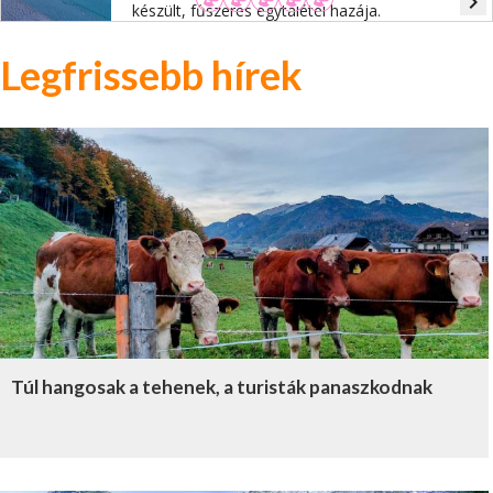
navigate_next
készült, fűszeres egytálétel hazája.
Legfrissebb hírek
Túl hangosak a tehenek, a turisták panaszkodnak