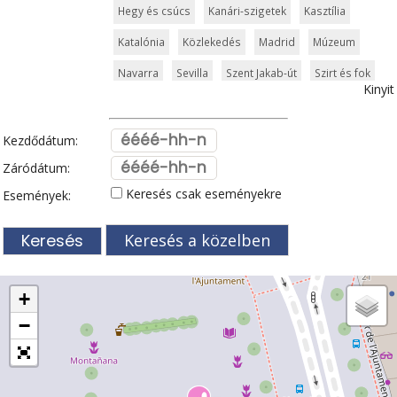
Hegy és csúcs
Kanári-szigetek
Kasztília
Katalónia
Közlekedés
Madrid
Múzeum
Navarra
Sevilla
Szent Jakab-út
Szirt és fok
Kinyit
Templom és kolostor
Tenerife
Tengerpart
Valencia
Vár és kastély
Városkalauzok
Kezdődátum:
Vidámpark
Világörökség
Záródátum:
Keresés csak eseményekre
Események:
Keresés a közelben
+
−