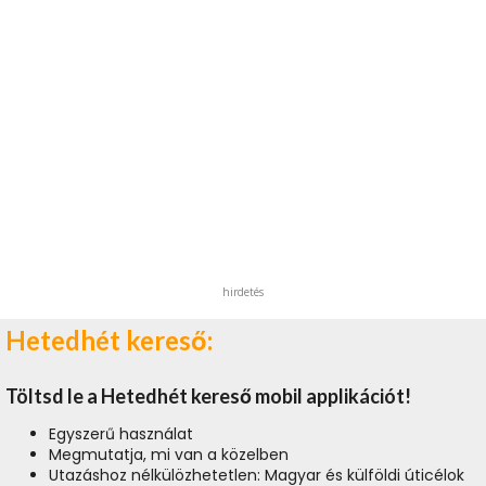
hirdetés
Hetedhét kereső:
Töltsd le a Hetedhét kereső mobil applikációt!
Egyszerű használat
Megmutatja, mi van a közelben
Utazáshoz nélkülözhetetlen: Magyar és külföldi úticélok