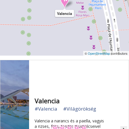
Valencia
©
OpenStreetMap
contributors
Valencia
#Valencia
#Világörökség
Valencia a narancs és a paella, vagyis
a rizses, friss, tenger gyümölcseivel