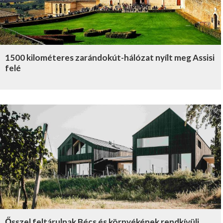
1500 kilométeres zarándokút-hálózat nyílt meg Assisi
felé
Ősszel feltárulnak Bécs és környékének rendkívüli