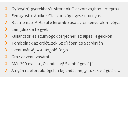
Gyönyörű gyerekbarát strandok Olaszországban - megmutatjuk a 15 legjobbat
Ferragosto: Amikor Olaszország egész nap nyaral
Bastille nap: A Bastille lerombolása az önkényuralom végét jelentette
Lángolnak a hegyek
Kullancsok és szúnyogok terjednek az alpesi legelőkön
Tombolnak az erdőtüzek Szicíliában és Szardínián
Szent Iván-éj – A lángoló folyó
Graz adventi vásárai
Már 200 éves a „Csendes éj! Szentséges éj!”
A nyári napforduló éjjelén legendás hegyi tüzek világítják meg Zugspitzét