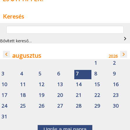
Keresés
navigate_next
Bővített kereső…
navigate_before
navigate_next
augusztus
2026
1
2
3
4
5
6
7
8
9
10
11
12
13
14
15
16
17
18
19
20
21
22
23
24
25
26
27
28
29
30
31
Ugrás a mai napra