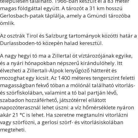
településen található. 1966-ban készült el a 83 méter
magas földgáttal együtt. A tározót a 31 km hosszú
Gerlosbach-patak táplálja, amely a Gmündi tározóba
ömlik.
Az osztrák Tirol és Salzburg tartományok közötti határ a
Durlassboden-tó közepén halad keresztül.
A nagy hegyi tó ma a Zillertal öt víztározójának egyike,
és a nyári hónapokban népszerű kirándulóhely. Itt
élvezheti a Zillertali-Alpok lenyűgöző hátterét és
mozoghat egy kicsit. Az 1400 méteres tengerszint feletti
magasságban fekvő tóban a mólónál található vitorlás-
és szörfiskolában, valamint a tó bal partján lévő,
szabadon hozzáférhető, játszótérrel ellátott
napozóterasznál lehet úszni: a víz hőmérséklete nyáron
akár 21 °C is lehet. Ha szeretne megtanulni vitorlázni
vagy szörfözni, a gerlosi szörf- és vitorlásiskolában
megteheti.