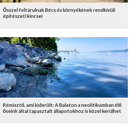
Ősszel feltárulnak Bécs és környékének rendkívüli
építészeti kincsei
Rémisztő, ami kiderült: A Balaton a neolitikumban élő
őseink által tapasztalt állapotokhoz is közel kerülhet