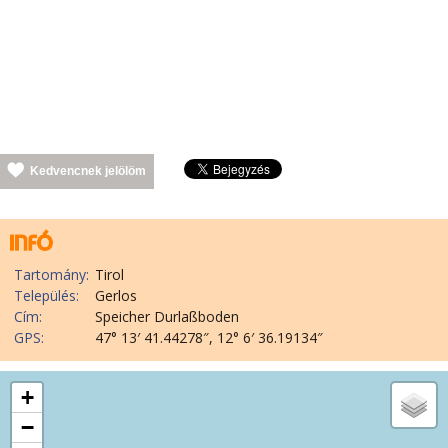
Kedvencnek jelölöm
Tartomány:
Tirol
Település:
Gerlos
Cím:
Speicher Durlaßboden
GPS:
47° 13′ 41.44278″, 12° 6′ 36.19134″
+
−