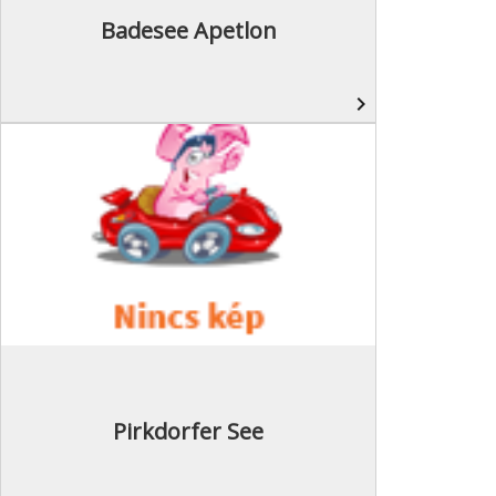
Badesee Apetlon
navigate_next
Pirkdorfer See