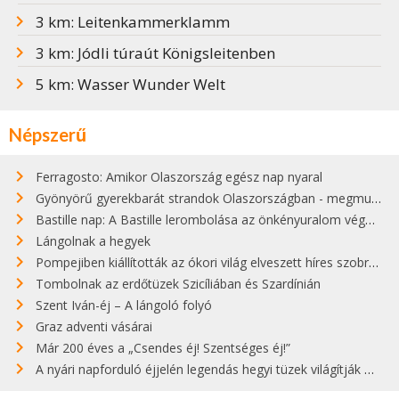
3 km: Leitenkammerklamm
3 km: Jódli túraút Königsleitenben
5 km: Wasser Wunder Welt
Népszerű
Ferragosto: Amikor Olaszország egész nap nyaral
Gyönyörű gyerekbarát strandok Olaszországban - megmutatjuk a 15 legjobbat
Bastille nap: A Bastille lerombolása az önkényuralom végét jelentette
Lángolnak a hegyek
Pompejiben kiállították az ókori világ elveszett híres szobrának másolatát
Tombolnak az erdőtüzek Szicíliában és Szardínián
Szent Iván-éj – A lángoló folyó
Graz adventi vásárai
Már 200 éves a „Csendes éj! Szentséges éj!”
A nyári napforduló éjjelén legendás hegyi tüzek világítják meg Zugspitzét