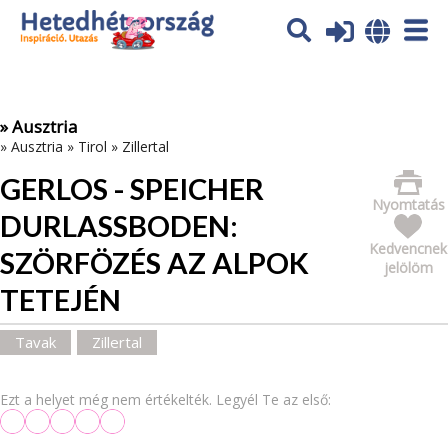
Az oldal sütiket (cookies) használ. További tájékoztatás itt:
Adatvédelmi tájékoztató
Ok
» Ausztria
»
Ausztria
»
Tirol
»
Zillertal
GERLOS - SPEICHER
Nyomtatás
DURLASSBODEN: S
Kedvencnek
ZÖRFÖZÉS AZ ALPOK T
jelölöm
ETEJÉN
Tavak
Zillertal
Ezt a helyet még nem értékelték. Legyél Te az első: