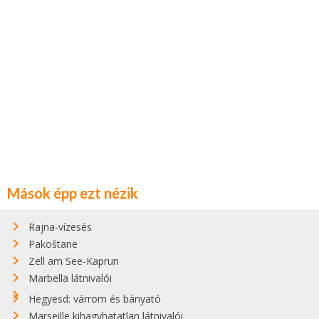
Mások épp ezt nézik
Rajna-vízesés
Pakoštane
Zell am See-Kaprun
Marbella látnivalói
Hegyesd: várrom és bányató
Marseille kihagyhatatlan látnivalói