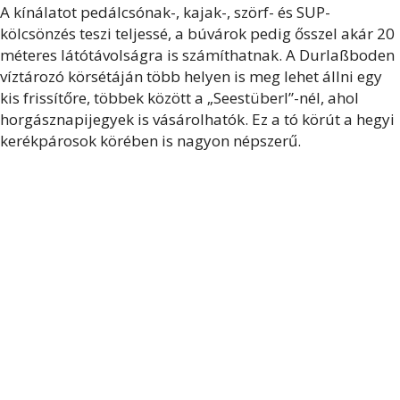
A kínálatot pedálcsónak-, kajak-, szörf- és SUP-
kölcsönzés teszi teljessé, a búvárok pedig ősszel akár 20
méteres látótávolságra is számíthatnak. A Durlaßboden
víztározó körsétáján több helyen is meg lehet állni egy
kis frissítőre, többek között a „Seestüberl”-nél, ahol
horgásznapijegyek is vásárolhatók. Ez a tó körút a hegyi
kerékpárosok körében is nagyon népszerű.